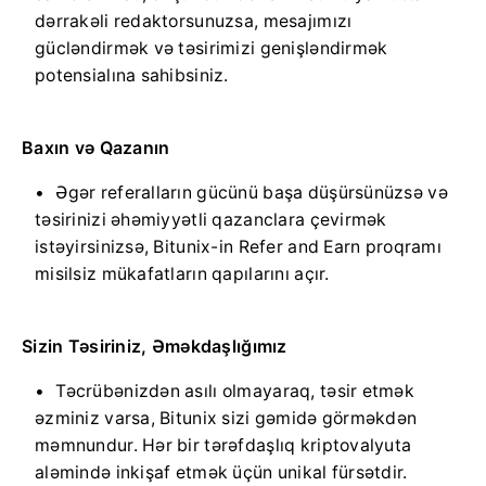
dərrakəli redaktorsunuzsa, mesajımızı
gücləndirmək və təsirimizi genişləndirmək
potensialına sahibsiniz.
Baxın və Qazanın
Əgər referalların gücünü başa düşürsünüzsə və
təsirinizi əhəmiyyətli qazanclara çevirmək
istəyirsinizsə, Bitunix-in Refer and Earn proqramı
misilsiz mükafatların qapılarını açır.
Sizin Təsiriniz, Əməkdaşlığımız
Təcrübənizdən asılı olmayaraq, təsir etmək
əzminiz varsa, Bitunix sizi gəmidə görməkdən
məmnundur.
Hər bir tərəfdaşlıq kriptovalyuta
aləmində inkişaf etmək üçün unikal fürsətdir.