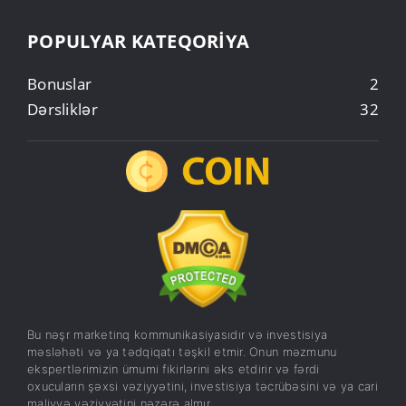
POPULYAR KATEQORIYA
Bonuslar
2
Dərsliklər
32
Bu nəşr marketinq kommunikasiyasıdır və investisiya
məsləhəti və ya tədqiqatı təşkil etmir. Onun məzmunu
ekspertlərimizin ümumi fikirlərini əks etdirir və fərdi
oxucuların şəxsi vəziyyətini, investisiya təcrübəsini və ya cari
maliyyə vəziyyətini nəzərə almır.