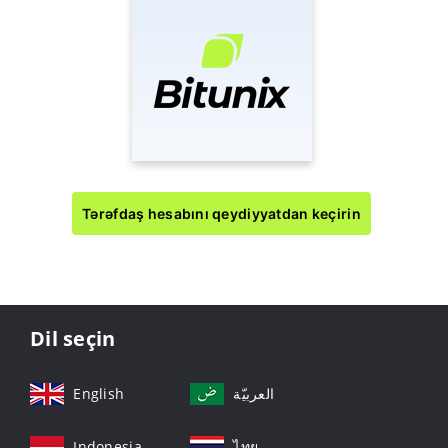
Tərəfdaş hesabını qeydiyyatdan keçirin
Dil seçin
English
العربيّة
Indonesia
ไทย