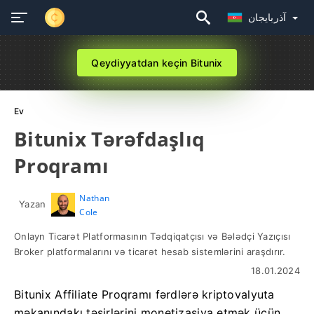
آذربايجان
Qeydiyyatdan keçin Bitunix
Ev
Bitunix Tərəfdaşlıq
Proqramı
Nathan
Yazan
Cole
Onlayn Ticarət Platformasının Tədqiqatçısı və Bələdçi Yazıçısı
Broker platformalarını və ticarət hesab sistemlərini araşdırır.
18.01.2024
Bitunix Affiliate Proqramı fərdlərə kriptovalyuta
məkanındakı təsirlərini monetizasiya etmək üçün