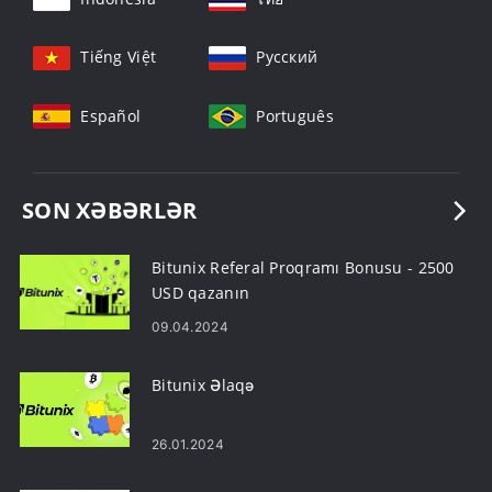
Tiếng Việt
Русский
Español
Português
SON XƏBƏRLƏR
Bitunix Referal Proqramı Bonusu - 2500
USD qazanın
09.04.2024
Bitunix Əlaqə
26.01.2024