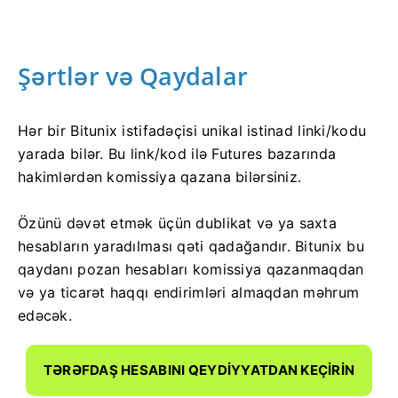
Şərtlər və Qaydalar
Hər bir Bitunix istifadəçisi unikal istinad linki/kodu
yarada bilər.
Bu link/kod ilə Futures bazarında
hakimlərdən komissiya qazana bilərsiniz.
Özünü dəvət etmək üçün dublikat və ya saxta
hesabların yaradılması qəti qadağandır.
Bitunix bu
qaydanı pozan hesabları komissiya qazanmaqdan
və ya ticarət haqqı endirimləri almaqdan məhrum
edəcək.
TƏRƏFDAŞ HESABINI QEYDIYYATDAN KEÇIRIN