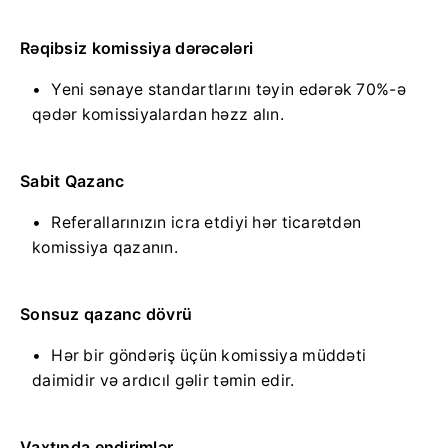
Rəqibsiz komissiya dərəcələri
Yeni sənaye standartlarını təyin edərək 70%-ə
qədər komissiyalardan həzz alın.
Sabit Qazanc
Referallarınızın icra etdiyi hər ticarətdən
komissiya qazanın.
Sonsuz qazanc dövrü
Hər bir göndəriş üçün komissiya müddəti
daimidir və ardıcıl gəlir təmin edir.
Vaxtında endirimlər