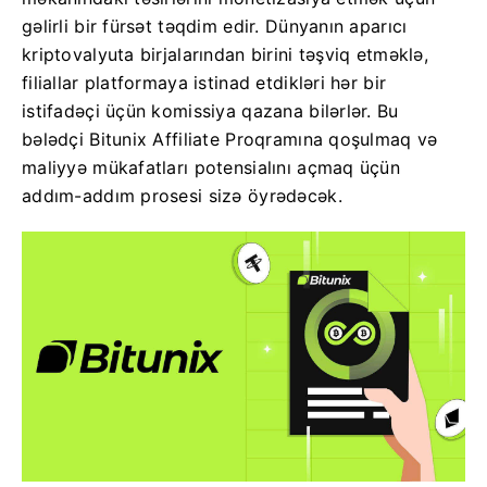
gəlirli bir fürsət təqdim edir. Dünyanın aparıcı
kriptovalyuta birjalarından birini təşviq etməklə,
filiallar platformaya istinad etdikləri hər bir
istifadəçi üçün komissiya qazana bilərlər. Bu
bələdçi Bitunix Affiliate Proqramına qoşulmaq və
maliyyə mükafatları potensialını açmaq üçün
addım-addım prosesi sizə öyrədəcək.