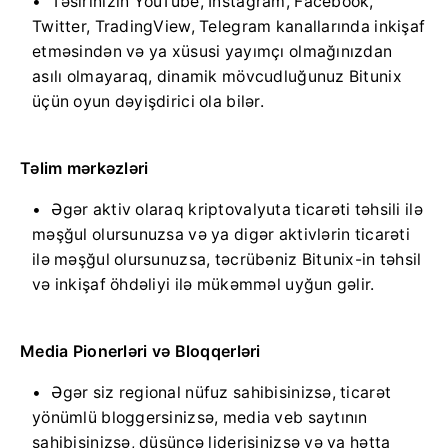
Təsirinizin YouTube, Instagram, Facebook,
Twitter, TradingView, Telegram kanallarında inkişaf
etməsindən və ya xüsusi yayımçı olmağınızdan
asılı olmayaraq, dinamik mövcudluğunuz Bitunix
üçün oyun dəyişdirici ola bilər.
Təlim mərkəzləri
Əgər aktiv olaraq kriptovalyuta ticarəti təhsili ilə
məşğul olursunuzsa və ya digər aktivlərin ticarəti
ilə məşğul olursunuzsa, təcrübəniz Bitunix-in təhsil
və inkişaf öhdəliyi ilə mükəmməl uyğun gəlir.
Media Pionerləri və Bloqqerləri
Əgər siz regional nüfuz sahibisinizsə, ticarət
yönümlü bloggersinizsə, media veb saytının
sahibisinizsə, düşüncə liderisinizsə və ya hətta