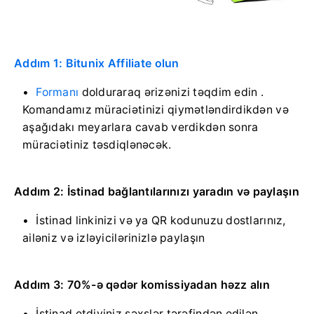
Addım 1: Bitunix Affiliate olun
Formanı
dolduraraq ərizənizi təqdim edin
.
Komandamız müraciətinizi qiymətləndirdikdən və
aşağıdakı meyarlara cavab verdikdən sonra
müraciətiniz təsdiqlənəcək.
Addım 2: İstinad bağlantılarınızı yaradın və paylaşın
İstinad linkinizi və ya QR kodunuzu dostlarınız,
ailəniz və izləyicilərinizlə paylaşın
Addım 3: 70%-ə qədər komissiyadan həzz alın
İstinad etdiyiniz şəxslər tərəfindən edilən