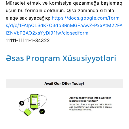
Müraciət etmək və komissiya qazanmağa başlamaq
üçün bu formanı doldurun.
Qısa zamanda sizinlə
əlaqə saxlayacağıq:
https://docs.google.com/form
s/d/e/1FAIpQLSdK7Q3do3RnMGFaAwZ-PxxAtM22FA
iZNVbP2AO2xsYyDi91fw/closedform
11111-11111-1-34322
Əsas Proqram Xüsusiyyətləri