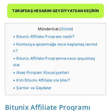
TƏRƏFDAŞ HESABINI QEYDIYYATDAN KEÇIRIN
Mündəricat
Gizlət
[
]
Bitunix Affiliate Proqramı nədir?
Komissiya qazanmağa necə başlamaq lazımd
ır?
Bitunix Affiliate Proqramına necə qoşulmaq
olar
Əsas Proqram Xüsusiyyətləri
Kim Bitunix Affiliate ola bilər?
Şərtlər və Qaydalar
Bitunix Affiliate Proqramı