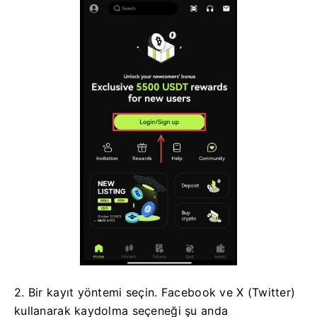
2. Bir kayıt yöntemi seçin.
Facebook ve X (Twitter)
kullanarak kaydolma seçeneği şu anda