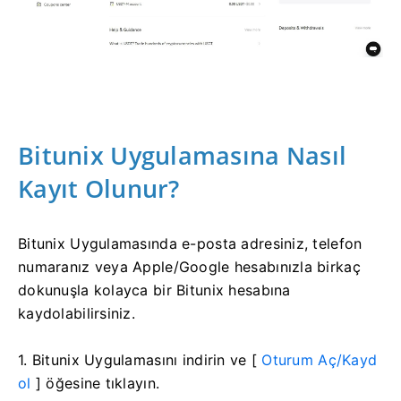
Bitunix Uygulamasına Nasıl
Kayıt Olunur?
Bitunix Uygulamasında e-posta adresiniz, telefon
numaranız veya Apple/Google hesabınızla birkaç
dokunuşla kolayca bir Bitunix hesabına
kaydolabilirsiniz.
1. Bitunix Uygulamasını indirin ve [
Oturum Aç/Kayd
ol
] öğesine tıklayın.