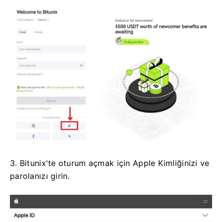
3. Bitunix'te oturum açmak için Apple Kimliğinizi ve
parolanızı girin.