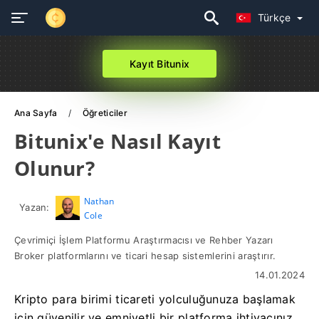
Türkçe
Kayıt Bitunix
Ana Sayfa
Öğreticiler
Bitunix'e Nasıl Kayıt
Olunur?
Nathan
Yazan:
Cole
Çevrimiçi İşlem Platformu Araştırmacısı ve Rehber Yazarı
Broker platformlarını ve ticari hesap sistemlerini araştırır.
14.01.2024
Kripto para birimi ticareti yolculuğunuza başlamak
için güvenilir ve emniyetli bir platforma ihtiyacınız