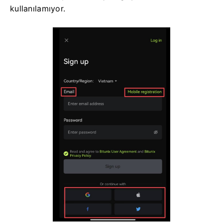
kullanılamıyor.