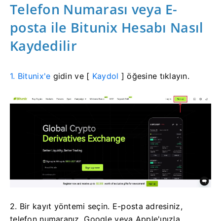
Telefon Numarası veya E-
posta ile Bitunix Hesabı Nasıl
Kaydedilir
1. Bitunix'e
gidin
ve [
Kaydol
] öğesine tıklayın.
2. Bir kayıt yöntemi seçin.
E-posta adresiniz,
telefon numaranız, Google veya Apple'ınızla