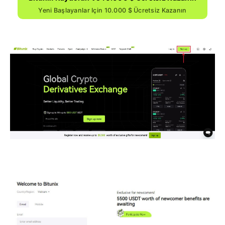
Yeni Başlayanlar Için 10.000 $ Ücretsiz Kazanın