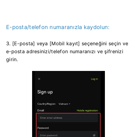
E-posta/telefon numaranızla kaydolun:
3. [E-posta] veya [Mobil kayıt] seçeneğini seçin ve
e-posta adresinizi/telefon numaranızı ve şifrenizi
girin.