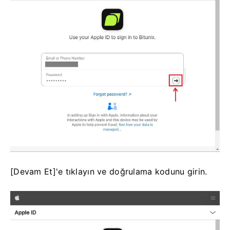
[Devam Et]'e tıklayın ve doğrulama kodunu girin.