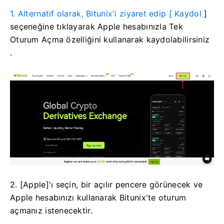
1. Alternatif olarak, Bitunix'i ziyaret edip [
Kaydol
]
seçeneğine tıklayarak
Apple hesabınızla Tek
Oturum Açma özelliğini kullanarak kaydolabilirsiniz
.
2. [Apple]'ı seçin, bir açılır pencere görünecek ve
Apple hesabınızı kullanarak Bitunix'te oturum
açmanız istenecektir.