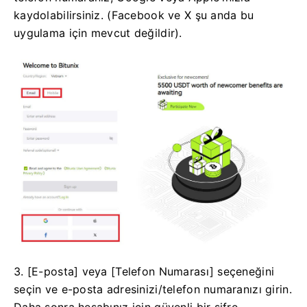
kaydolabilirsiniz.
(Facebook ve X şu anda bu
uygulama için mevcut değildir).
3. [E-posta] veya [Telefon Numarası] seçeneğini
seçin ve e-posta adresinizi/telefon numaranızı girin.
Daha sonra hesabınız için güvenli bir şifre