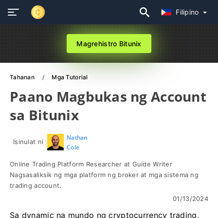
Filipino
Magrehistro Bitunix
Tahanan
Mga Tutorial
Paano Magbukas ng Account
sa Bitunix
Nathan
Isinulat ni
Cole
Online Trading Platform Researcher at Guide Writer
Nagsasaliksik ng mga platform ng broker at mga sistema ng
trading account.
01/13/2024
Sa dynamic na mundo ng cryptocurrency trading,