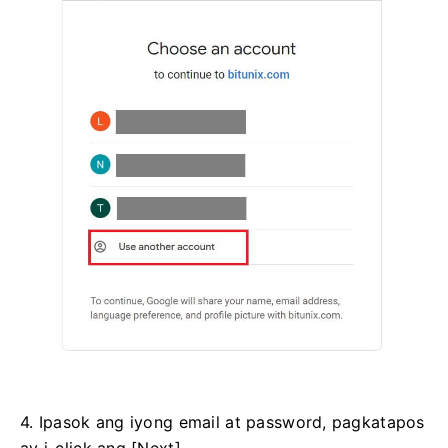
4. Ipasok ang iyong email at password, pagkatapos
ay i-click ang [Next].