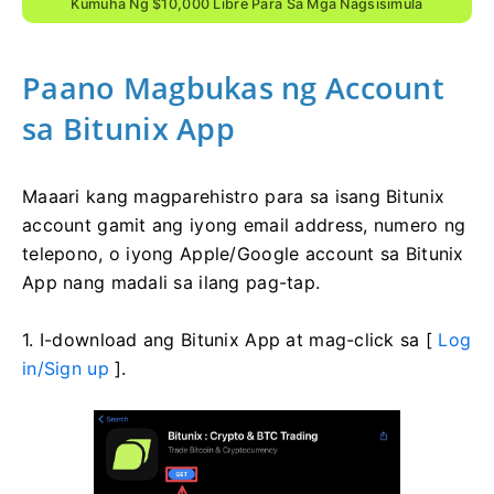
Kumuha Ng $10,000 Libre Para Sa Mga Nagsisimula
Paano Magbukas ng Account
sa Bitunix App
Maaari kang magparehistro para sa isang Bitunix
account gamit ang iyong email address, numero ng
telepono, o iyong Apple/Google account sa Bitunix
App nang madali sa ilang pag-tap.
1. I-download ang Bitunix App at mag-click sa [
Log
in/Sign up
].