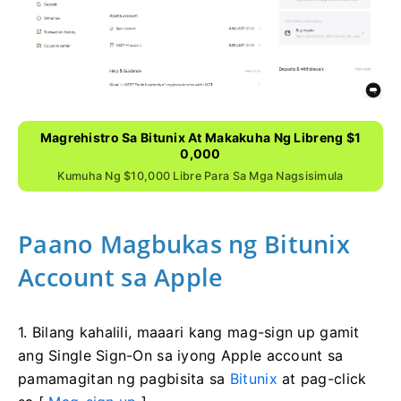
Magrehistro Sa Bitunix At Makakuha Ng Libreng $1
0,000
Kumuha Ng $10,000 Libre Para Sa Mga Nagsisimula
Paano Magbukas ng Bitunix
Account sa Apple
1. Bilang kahalili, maaari kang mag-sign up gamit
ang Single Sign-On sa iyong Apple account sa
pamamagitan ng pagbisita sa
Bitunix
at pag-click