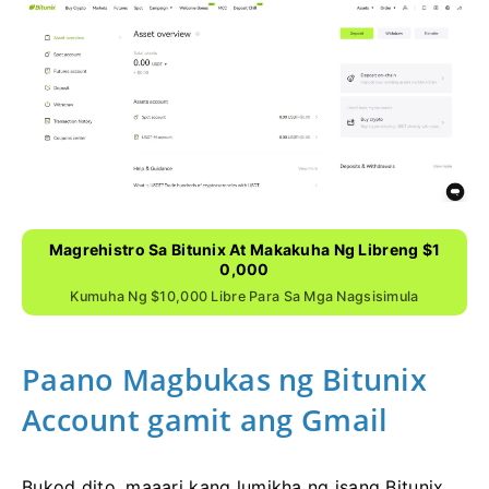
Magrehistro Sa Bitunix At Makakuha Ng Libreng $1
0,000
Kumuha Ng $10,000 Libre Para Sa Mga Nagsisimula
Paano Magbukas ng Bitunix
Account gamit ang Gmail
Bukod dito, maaari kang lumikha ng isang Bitunix