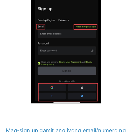
Mag-sign up gamit ang iyong email/numero ng