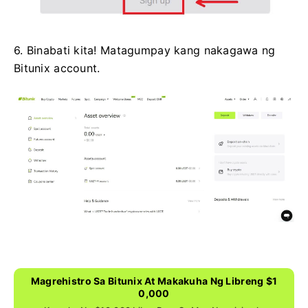
6. Binabati kita!
Matagumpay kang nakagawa ng
Bitunix account.
Magrehistro Sa Bitunix At Makakuha Ng Libreng $1
0,000