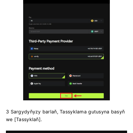
3 Sargydyňyzy barlaň, Tassyklama gutusyna basyň
we [Tassyklaň].