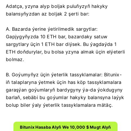
Adatça, yzyna alyp boljak puluňyzyň hakyky
balansyňyzdan az boljak 2 şerti bar:
A. Bazarda ýerine ýetirilmedik sargytlar:
Gapjygyňyzda 10 ETH bar, bazardaky satuw
sargytlary üçin 1 ETH bar diýsek.
Bu ýagdaýda 1
ETH doňdurylar, bu bolsa yzyna almak üçin elýeterli
bolmaz.
B. Goýumyňyz üçin ýeterlik tassyklamalar: Bitunix-
iň talaplaryna ýetmek üçin has köp tassyklamalara
garaşýan goýumlaryň bardygyny ýa-da ýokdugyny
barlaň, sebäbi bu goýumlar hakyky balansyna laýyk
bolup biler ýaly ýeterlik tassyklamalara mätäç.
Bitunix Hasaba Alyň We 10,000 $ Mugt Alyň