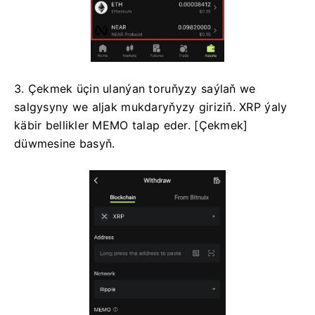
3. Çekmek üçin ulanýan toruňyzy saýlaň we
salgysyny we aljak mukdaryňyzy giriziň.
XRP ýaly
käbir bellikler MEMO talap eder.
[Çekmek]
düwmesine basyň.