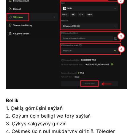
Bellik
1. Çekiş görnüşini saýlaň
2. Goýum üçin belligi we tory saýlaň
3. Çykyş salgysyny giriziň
4. Çekmek üçin pul mukdaryny giriziň.
Tölegler