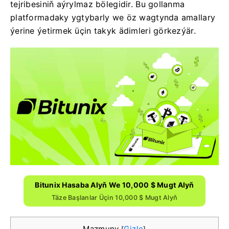
tejribesiniň aýrylmaz bölegidir. Bu gollanma
platformadaky ygtybarly we öz wagtynda amallary
ýerine ýetirmek üçin takyk ädimleri görkezýär.
Bitunix Hasaba Alyň We 10,000 $ Mugt Alyň
Täze Başlanlar Üçin 10,000 $ Mugt Alyň
Mazmuny
Gizle
[
]