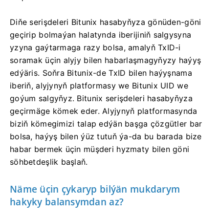
Diňe serişdeleri Bitunix hasabyňyza gönüden-göni
geçirip bolmaýan halatynda iberijiniň salgysyna
yzyna gaýtarmaga razy bolsa, amalyň TxID-i
soramak üçin alyjy bilen habarlaşmagyňyzy haýyş
edýäris.
Soňra Bitunix-de TxID bilen haýyşnama
iberiň, alyjynyň platformasy we Bitunix UID we
goýum salgyňyz.
Bitunix serişdeleri hasabyňyza
geçirmäge kömek eder.
Alyjynyň platformasynda
biziň kömegimizi talap edýän başga çözgütler bar
bolsa, haýyş bilen ýüz tutuň ýa-da bu barada bize
habar bermek üçin müşderi hyzmaty bilen göni
söhbetdeşlik başlaň.
Näme üçin çykaryp bilýän mukdarym
hakyky balansymdan az?