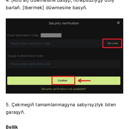
4. [Kod al] düwmesine basyp, howpsuzlygy doly
barlaň.
[Ibermek] düwmesine basyň.
5. Çekmegiň tamamlanmagyna sabyrsyzlyk bilen
garaşyň.
Bellik