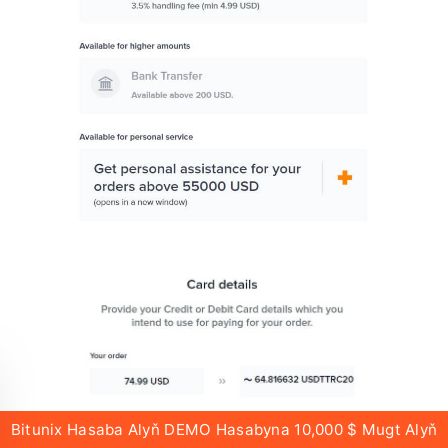
Bitunix Hasaba Alyň DEMO Hasabyna 10,000 $ Mugt Alyň