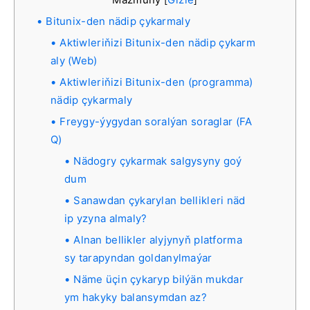
Bitunix-den nädip çykarmaly
Aktiwleriňizi Bitunix-den nädip çykarm
aly (Web)
Aktiwleriňizi Bitunix-den (programma)
nädip çykarmaly
Freygy-ýygydan soralýan soraglar (FA
Q)
Nädogry çykarmak salgysyny goý
dum
Sanawdan çykarylan bellikleri näd
ip yzyna almaly?
Alnan bellikler alyjynyň platforma
sy tarapyndan goldanylmaýar
Näme üçin çykaryp bilýän mukdar
ym hakyky balansymdan az?