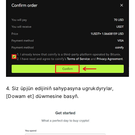
4. Siz üpjün edijiniň sahypasyna ugrukdyrylar,
[Dowam et] düwmesine basyň.