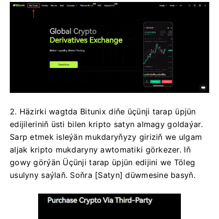
2. Häzirki wagtda Bitunix diňe üçünji tarap üpjün
edijileriniň üsti bilen kripto satyn almagy goldaýar.
Sarp etmek isleýän mukdaryňyzy giriziň we ulgam
aljak kripto mukdaryny awtomatiki görkezer.
Iň
gowy görýän Üçünji tarap üpjün edijini we Töleg
usulyny saýlaň.
Soňra [Satyn] düwmesine basyň.