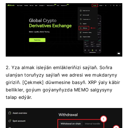
2. Yza almak isleýän emläkleriňizi saýlaň.
Soňra
ulanýan toruňyzy saýlaň we adresi we mukdaryny
giriziň.
[Çekmek] düwmesine basyň.
XRP ýaly käbir
bellikler, goýum goýanyňyzda MEMO salgysyny
talap edýär.