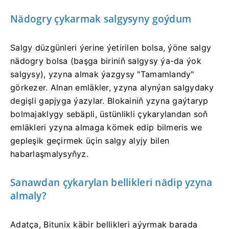
Nädogry çykarmak salgysyny goýdum
Salgy düzgünleri ýerine ýetirilen bolsa, ýöne salgy
nädogry bolsa (başga biriniň salgysy ýa-da ýok
salgysy), yzyna almak ýazgysy "Tamamlandy"
görkezer.
Alnan emläkler, yzyna alynýan salgydaky
degişli gapjyga ýazylar.
Blokainiň yzyna gaýtaryp
bolmajaklygy sebäpli, üstünlikli çykarylandan soň
emläkleri yzyna almaga kömek edip bilmeris we
gepleşik geçirmek üçin salgy alyjy bilen
habarlaşmalysyňyz.
Sanawdan çykarylan bellikleri nädip yzyna
almaly?
Adatça, Bitunix käbir bellikleri aýyrmak barada