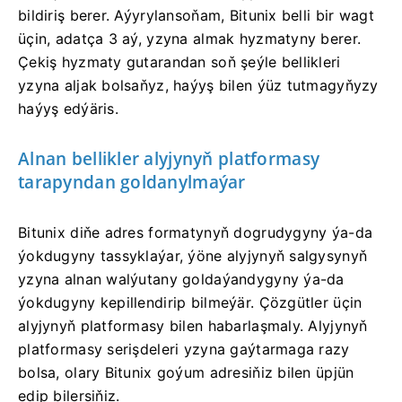
bildiriş berer.
Aýyrylansoňam, Bitunix belli bir wagt
üçin, adatça 3 aý, yzyna almak hyzmatyny berer.
Çekiş hyzmaty gutarandan soň şeýle bellikleri
yzyna aljak bolsaňyz, haýyş bilen ýüz tutmagyňyzy
haýyş edýäris.
Alnan bellikler alyjynyň platformasy
tarapyndan goldanylmaýar
Bitunix diňe adres formatynyň dogrudygyny ýa-da
ýokdugyny tassyklaýar, ýöne alyjynyň salgysynyň
yzyna alnan walýutany goldaýandygyny ýa-da
ýokdugyny kepillendirip bilmeýär.
Çözgütler üçin
alyjynyň platformasy bilen habarlaşmaly.
Alyjynyň
platformasy serişdeleri yzyna gaýtarmaga razy
bolsa, olary Bitunix goýum adresiňiz bilen üpjün
edip bilersiňiz.