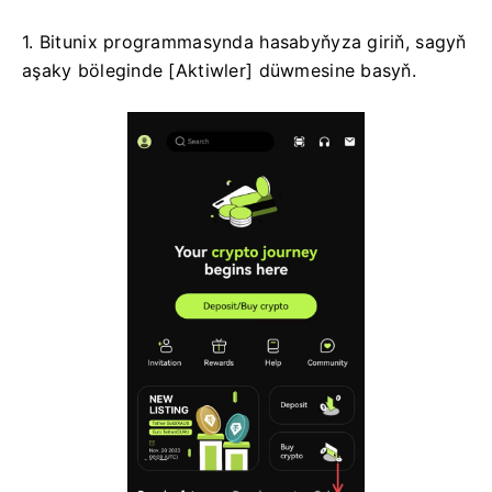
1. Bitunix programmasynda hasabyňyza giriň, sagyň
aşaky böleginde [Aktiwler] düwmesine basyň.