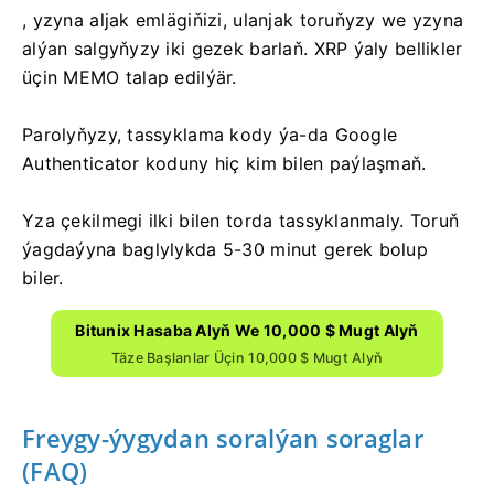
, yzyna aljak emlägiňizi, ulanjak toruňyzy we yzyna
alýan salgyňyzy iki gezek barlaň.
XRP ýaly bellikler
üçin MEMO talap edilýär.
Parolyňyzy, tassyklama kody ýa-da Google
Authenticator koduny hiç kim bilen paýlaşmaň.
Yza çekilmegi ilki bilen torda tassyklanmaly.
Toruň
ýagdaýyna baglylykda 5-30 minut gerek bolup
biler.
Bitunix Hasaba Alyň We 10,000 $ Mugt Alyň
Täze Başlanlar Üçin 10,000 $ Mugt Alyň
Freygy-ýygydan soralýan soraglar
(FAQ)