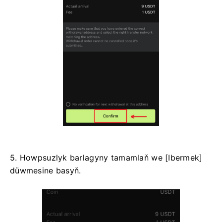
5. Howpsuzlyk barlagyny tamamlaň we [Ibermek]
düwmesine basyň.