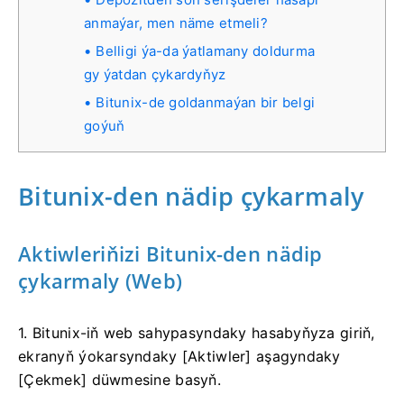
anmaýar, men näme etmeli?
Belligi ýa-da ýatlamany doldurma
gy ýatdan çykardyňyz
Bitunix-de goldanmaýan bir belgi
goýuň
Bitunix-den nädip çykarmaly
Aktiwleriňizi Bitunix-den nädip
çykarmaly (Web)
1. Bitunix-iň web sahypasyndaky hasabyňyza giriň,
ekranyň ýokarsyndaky [Aktiwler] aşagyndaky
[Çekmek] düwmesine basyň.