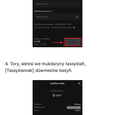
4. Tory, adresi we mukdaryny tassyklaň,
[Tassyklamak] düwmesine basyň.