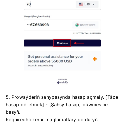
5. Prowaýderiň sahypasynda hasap açmaly.
[Täze
hasap döretmek] - [Şahsy hasap] düwmesine
basyň.
Requiredhli zerur maglumatlary dolduryň.