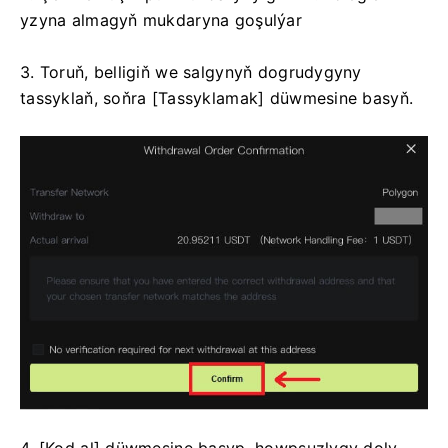
yzyna almagyň mukdaryna goşulýar
3. Toruň, belligiň we salgynyň dogrudygyny
tassyklaň, soňra [Tassyklamak] düwmesine basyň.