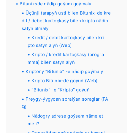
Bituniksde nädip goýum goýmaly
Üçünji tarapyň üsti bilen Bitunix-de kre
dit / debet kartoçkasy bilen kripto nädip
satyn almaly
Kredit / debit kartoçkasy bilen kri
pto satyn alyň (Web)
Kripto / kredit kartoçkasy (progra
mma) bilen satyn alyň
Kriptony “Bitunix” -e nädip goýmaly
Kripto Bitunix-de goýuň (Web)
“Bitunix” -e “Kripto” goýuň
Freygy-ýygydan soralýan soraglar (FA
Q)
Nädogry adrese goýsam näme et
meli?
Depozitden soň serişdeler hasapl