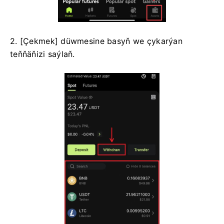
2. [Çekmek] düwmesine basyň we çykarýan
teňňäňizi saýlaň.