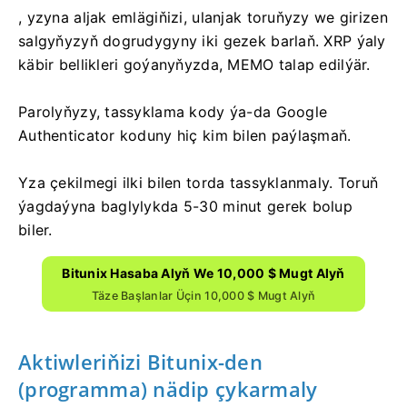
, yzyna aljak emlägiňizi, ulanjak toruňyzy we girizen
salgyňyzyň dogrudygyny iki gezek barlaň.
XRP ýaly
käbir bellikleri goýanyňyzda, MEMO talap edilýär.
Parolyňyzy, tassyklama kody ýa-da Google
Authenticator koduny hiç kim bilen paýlaşmaň.
Yza çekilmegi ilki bilen torda tassyklanmaly.
Toruň
ýagdaýyna baglylykda 5-30 minut gerek bolup
biler.
Bitunix Hasaba Alyň We 10,000 $ Mugt Alyň
Täze Başlanlar Üçin 10,000 $ Mugt Alyň
Aktiwleriňizi Bitunix-den
(programma) nädip çykarmaly