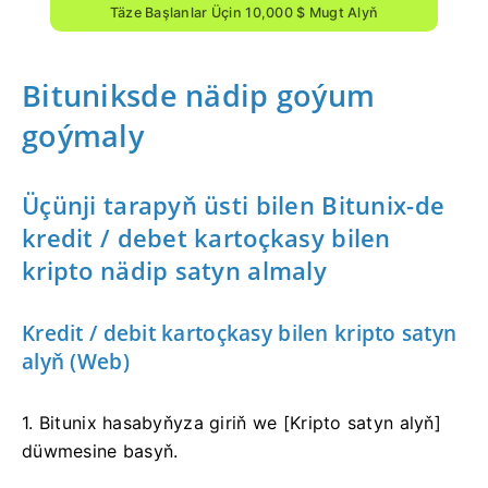
Täze Başlanlar Üçin 10,000 $ Mugt Alyň
Bituniksde nädip goýum
goýmaly
Üçünji tarapyň üsti bilen Bitunix-de
kredit / debet kartoçkasy bilen
kripto nädip satyn almaly
Kredit / debit kartoçkasy bilen kripto satyn
alyň (Web)
1. Bitunix hasabyňyza giriň we [Kripto satyn alyň]
düwmesine basyň.