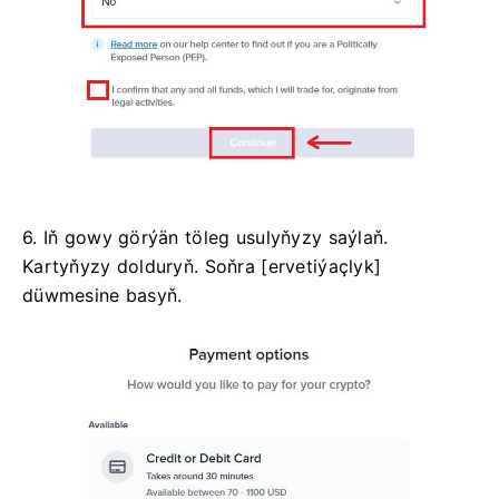
6. Iň gowy görýän töleg usulyňyzy saýlaň.
Kartyňyzy dolduryň.
Soňra [ervetiýaçlyk]
düwmesine basyň.