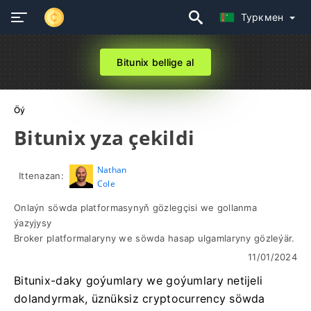
Туркмен
Bitunix bellige al
Öý
Bitunix yza çekildi
Nathan
Ittenazan:
Cole
Onlaýn söwda platformasynyň gözlegçisi we gollanma
ýazyjysy
Broker platformalaryny we söwda hasap ulgamlaryny gözleýär.
11/01/2024
Bitunix-daky goýumlary we goýumlary netijeli
dolandyrmak, üznüksiz cryptocurrency söwda