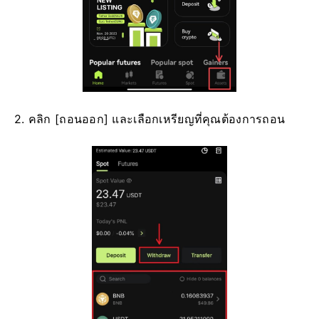
2. คลิก [ถอนออก] และเลือกเหรียญที่คุณต้องการถอน