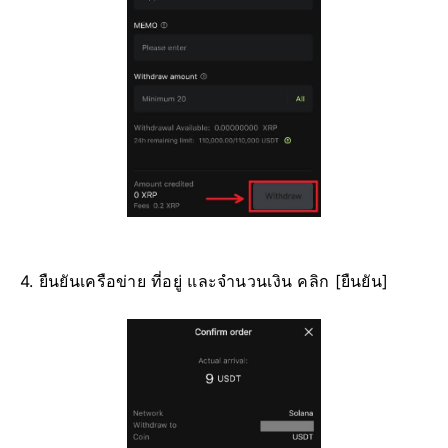
4. ยืนยันเครือข่าย ที่อยู่ และจำนวนเงิน คลิก [ยืนยัน]