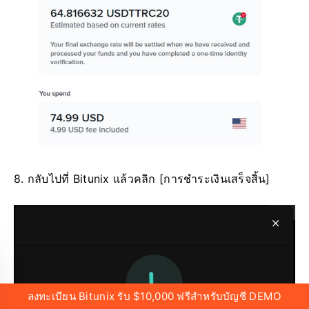
8. กลับไปที่ Bitunix แล้วคลิก [การชำระเงินเสร็จสิ้น]
ลงทะเบียน Bitunix รับ $10,000 ฟรีสำหรับบัญชี DEMO