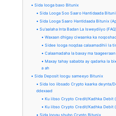
Sida looga baxo Bitunix
Sida Looga Soo Saaro Hantidaada Bituni
Sida Looga Saaro Hantidaada Bitunix (A
Su'aalaha Inta Badan La Isweydiiyo (FAQ
Waxaan dhigay ciwaanka ka noqoshad
Sidee looga noqdaa calaamadihii la ti
Calaamadaha la baxay ma taageeraan
Maxay tahay sababta ay qadarka la bix
a ah
Sida Deposit loogu sameeyo Bitunix
Sida loo iibsado Crypto kaarka deynta/D
ddexaad
Ku iibso Crypto Credit/Kadhka Debit 
Ku iibso Crypto Credit/Kadhka Debit 
Sida loogu shubo Crypto Bitunix