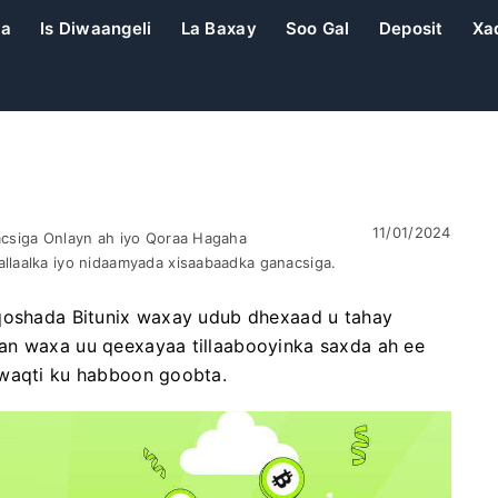
da
Is Diwaangeli
La Baxay
Soo Gal
Deposit
Xaq
11/01/2024
acsiga Onlayn ah iyo Qoraa Hagaha
llaalka iyo nidaamyada xisaabaadka ganacsiga.
oqoshada Bitunix waxay udub dhexaad u tahay
an waxa uu qeexayaa tillaabooyinka saxda ah ee
 waqti ku habboon goobta.