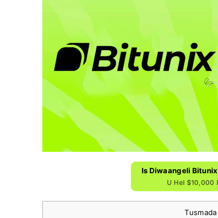
Is Diwaangeli Bituni
U Hel $10,000 
Tusmada