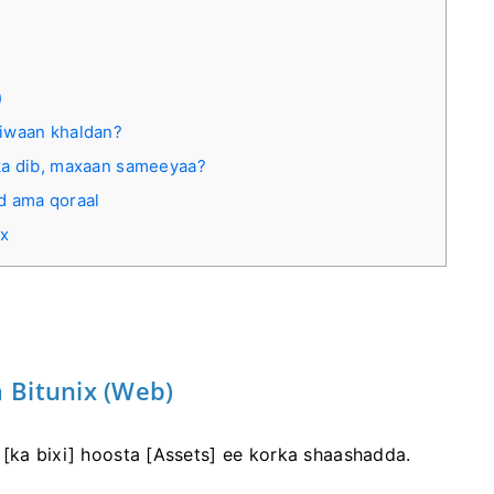
)
ciwaan khaldan?
ka dib, maxaan sameeyaa?
d ama qoraal
ix
 Bitunix (Web)
 [ka bixi] hoosta [Assets] ee korka shaashadda.