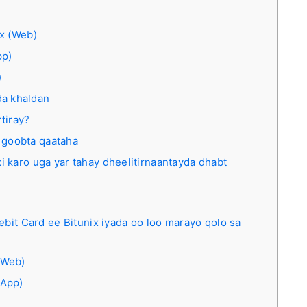
x (Web)
pp)
)
a khaldan
rtiray?
 goobta qaataha
i karo uga yar tahay dheelitirnaantayda dhabt
ebit Card ee Bitunix iyada oo loo marayo qolo sa
(Web)
(App)