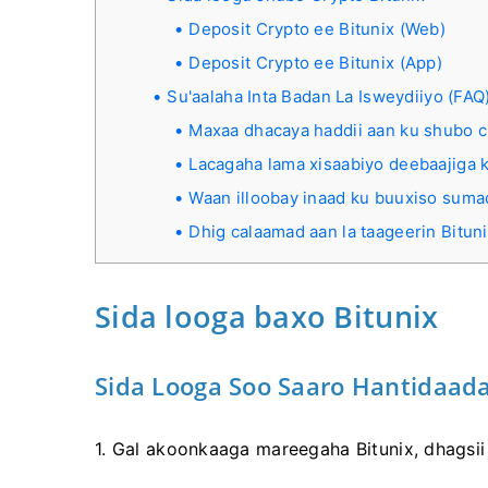
Deposit Crypto ee Bitunix (Web)
Deposit Crypto ee Bitunix (App)
Su'aalaha Inta Badan La Isweydiiyo (FAQ
Maxaa dhacaya haddii aan ku shubo 
Lacagaha lama xisaabiyo deebaajiga 
Waan illoobay inaad ku buuxiso suma
Dhig calaamad aan la taageerin Bitun
Sida looga baxo Bitunix
Sida Looga Soo Saaro Hantidaada
1. Gal akoonkaaga mareegaha Bitunix, dhagsii