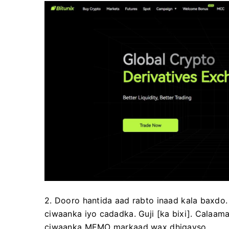
2. Dooro hantida aad rabto inaad kala baxdo
ciwaanka iyo cadadka.
Guji [ka bixi].
Calaama
ciwaanka MEMO markaad wax dhigayso.