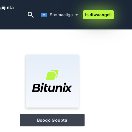
iijinta
Soomaaliga
Soomaaliga
Is diwaangeli
Booqo Goobta