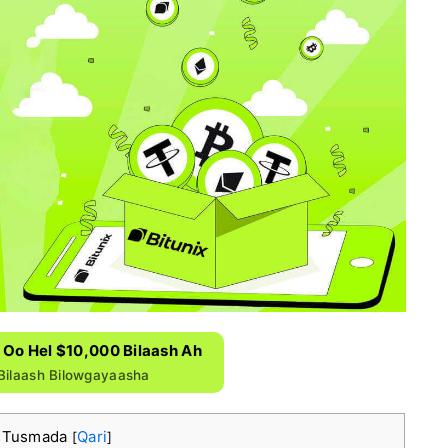
x Oo Hel $10,000 Bilaash Ah
Bilaash Bilowgayaasha
 Tusmada
Qari
[
]