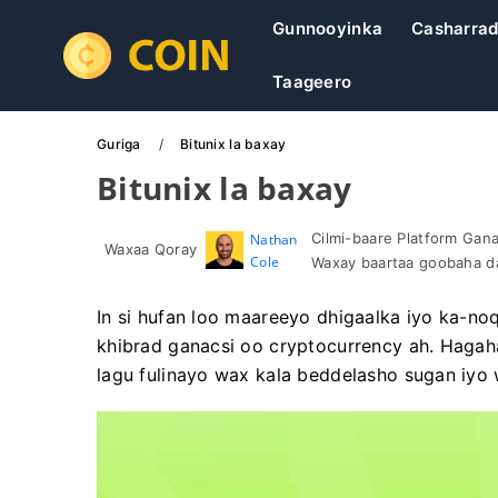
Gunnooyinka
Casharra
Taageero
Guriga
Bitunix la baxay
Bitunix la baxay
Cilmi-baare Platform Gan
Nathan
Waxaa Qoray
Cole
Waxay baartaa goobaha da
In si hufan loo maareeyo dhigaalka iyo ka-n
khibrad ganacsi oo cryptocurrency ah. Hagah
lagu fulinayo wax kala beddelasho sugan iyo