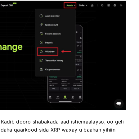
.
Kadib dooro shabakada aad isticmaalayso, oo geli
daha qaarkood sida XRP waxay u baahan yihiin