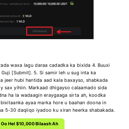
rada waxa lagu daraa cadadka ka
bixida
4. Buuxi
.
Guji [Submit].
5. Si samir leh u sug inta ka
a jeer hubi hantida aad kala baxayso, shabkada
y sax yihiin.
Markaad dhigayso calaamado sida
dna ha la wadaagin eraygaaga sirta ah, koodka
 bixitaanka ayaa marka hore u baahan doona in
a 5-30 daqiiqo iyadoo ku xiran heerka shabakada.
x Oo Hel $10,000 Bilaash Ah