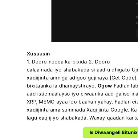
Xusuusin
1. Dooro nooca ka bixida 2.
Dooro
calaamada iyo shabakada si aad
u dhigato
Uj
xaqiijinta amniga adigoo gujinaya [Get Code]
bixitaanka la dhamaystirayo.
Ogow
Fadlan lab
aad isticmaalayso iyo ciwaanka aad galiso ina
XRP, MEMO ayaa loo baahan yahay.
Fadlan ci
xaqiijinta ama summada Xaqiijinta Google.
Ka
lagu xaqiijiyo shabakada.
Waxay qaadan karta
Is Diwaangeli Bituni