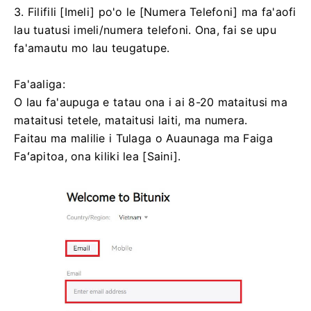
3. Filifili [Imeli] po'o le [Numera Telefoni] ma fa'aofi
lau tuatusi imeli/numera telefoni.
Ona, fai se upu
fa'amautu mo lau teugatupe.
Fa'aaliga:
O lau fa'aupuga e tatau ona i ai 8-20 mataitusi ma
mataitusi tetele, mataitusi laiti, ma numera.
Faitau ma malilie i Tulaga o Auaunaga ma Faiga
Faʻapitoa, ona kiliki lea [Saini].