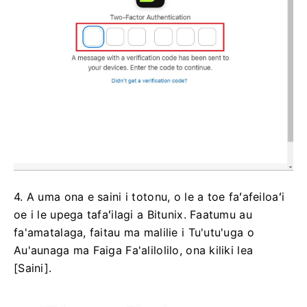
4. A uma ona e saini i totonu, o le a toe faʻafeiloaʻi
oe i le upega tafaʻilagi a Bitunix.
Faatumu au
fa'amatalaga, faitau ma malilie i Tu'utu'uga o
Au'aunaga ma Faiga Fa'alilolilo, ona kiliki lea
[Saini].