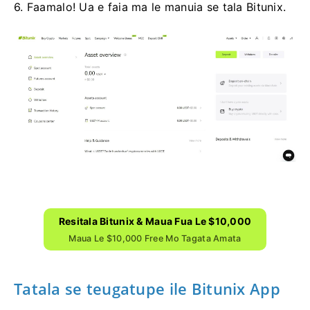
6. Faamalo!
Ua e faia ma le manuia se tala Bitunix.
Resitala Bitunix & Maua Fua Le $10,000
Maua Le $10,000 Free Mo Tagata Amata
Tatala se teugatupe ile Bitunix App