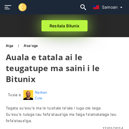
Samoan
Resitala Bitunix
Aiga
A'oa'oga
Auala e tatala ai le
teugatupe ma saini i le
Bitunix
Nathan
Tusia e
Cole
Tagata su'esu'e ma le tusitala ta'iala i luga ole laiga
Su'esu'e tulaga tau fefa'ataua'iga ma faiga fa'amatalaga tau
fefa'ataua'iga.
17/01/2024