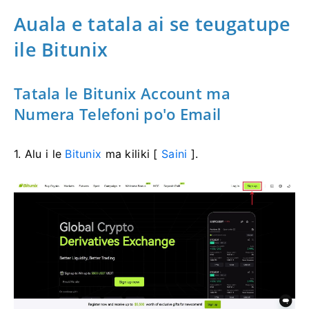
Auala e tatala ai se teugatupe
ile Bitunix
Tatala le Bitunix Account ma
Numera Telefoni po'o Email
1. Alu i le
Bitunix
ma kiliki [
Saini
].