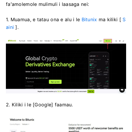
faʻamolemole mulimuli i laasaga nei:
1. Muamua, e tatau ona e alu i le
Bitunix
ma kiliki [
S
aini
].
2. Kiliki i le [Google] faamau.