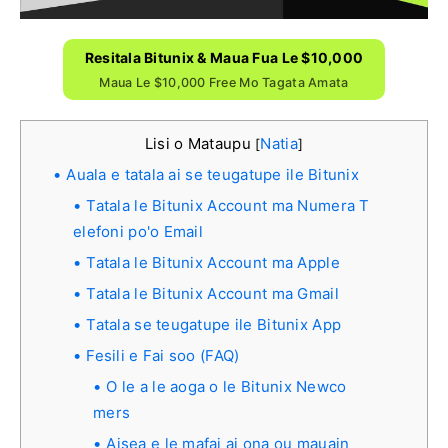
Resitala Bitunix & Maua Fua Le $10,000
Maua Le $10,000 Free Mo Tagata Amata
Lisi o Mataupu
Natia
[
]
Auala e tatala ai se teugatupe ile Bitunix
Tatala le Bitunix Account ma Numera T
elefoni po'o Email
Tatala le Bitunix Account ma Apple
Tatala le Bitunix Account ma Gmail
Tatala se teugatupe ile Bitunix App
Fesili e Fai soo (FAQ)
O le a le aoga o le Bitunix Newco
mers
Aisea e le mafai ai ona ou mauain