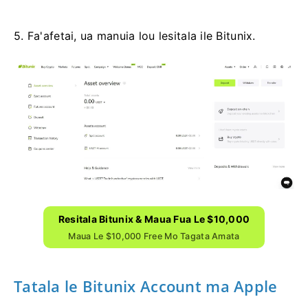
5. Fa'afetai, ua manuia lou lesitala ile Bitunix.
Resitala Bitunix & Maua Fua Le $10,000
Maua Le $10,000 Free Mo Tagata Amata
Tatala le Bitunix Account ma Apple