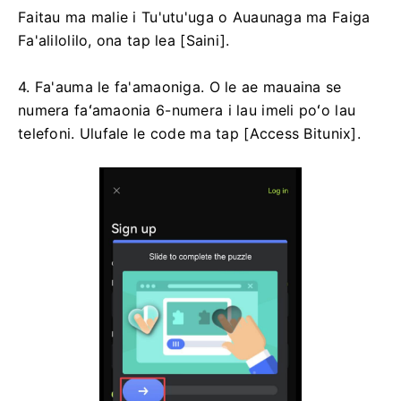
Faitau ma malie i Tu'utu'uga o Auaunaga ma Faiga
Fa'alilolilo, ona tap lea [Saini].
4. Fa'auma le fa'amaoniga.
O le ae mauaina se
numera faʻamaonia 6-numera i lau imeli poʻo lau
telefoni.
Ulufale le code ma tap [Access Bitunix].