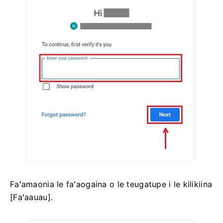
Faʻamaonia le faʻaogaina o le teugatupe i le kilikiina
[Faʻaauau].