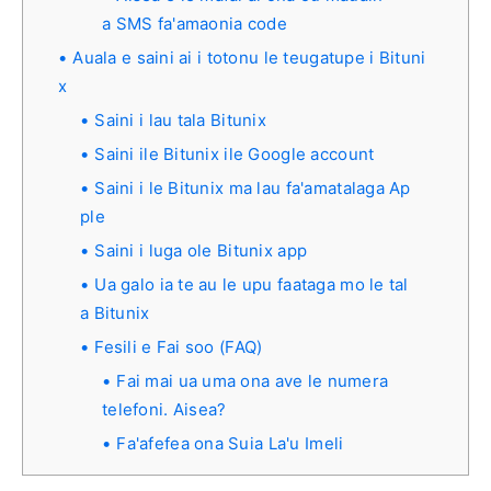
a SMS fa'amaonia code
Auala e saini ai i totonu le teugatupe i Bituni
x
Saini i lau tala Bitunix
Saini ile Bitunix ile Google account
Saini i le Bitunix ma lau fa'amatalaga Ap
ple
Saini i luga ole Bitunix app
Ua galo ia te au le upu faataga mo le tal
a Bitunix
Fesili e Fai soo (FAQ)
Fai mai ua uma ona ave le numera
telefoni. Aisea?
Fa'afefea ona Suia La'u Imeli