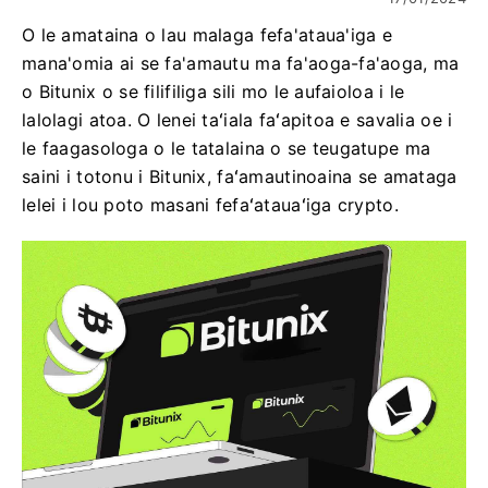
O le amataina o lau malaga fefa'ataua'iga e
mana'omia ai se fa'amautu ma fa'aoga-fa'aoga, ma
o Bitunix o se filifiliga sili mo le aufaioloa i le
lalolagi atoa. O lenei taʻiala faʻapitoa e savalia oe i
le faagasologa o le tatalaina o se teugatupe ma
saini i totonu i Bitunix, faʻamautinoaina se amataga
lelei i lou poto masani fefaʻatauaʻiga crypto.