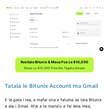
Resitala Bitunix & Maua Fua Le $10,000
Maua Le $10,000 Free Mo Tagata Amata
Tatala le Bitunix Account ma Gmail
E le gata i lea, e mafai ona e fatuina se tala Bitunix
e ala i Gmail.
Afai e te manaʻo e fai lena mea,