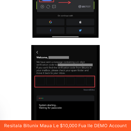
Resitala Bitunix Maua Le $10,000 Fua Ile DEMO Account