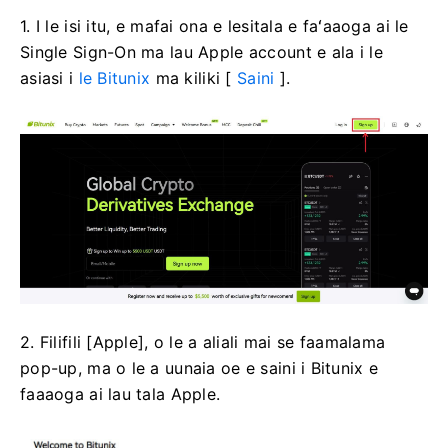
1. I le isi itu, e mafai ona e lesitala e faʻaaoga ai le
Single Sign-On ma lau Apple account e ala i le
asiasi i
le Bitunix
ma kiliki [
Saini
].
2. Filifili [Apple], o le a aliali mai se faamalama
pop-up, ma o le a uunaia oe e saini i Bitunix e
faaaoga ai lau tala Apple.