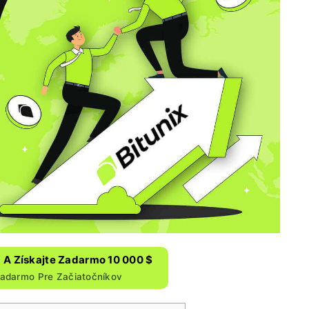
x A Získajte Zadarmo 10 000 $
Zadarmo Pre Začiatočníkov