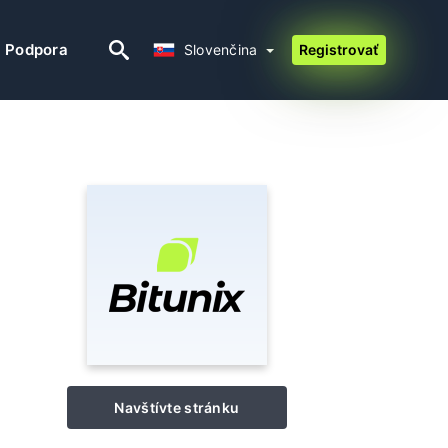
Slovenčina
Podpora
Slovenčina
Registrovať
Navštívte stránku