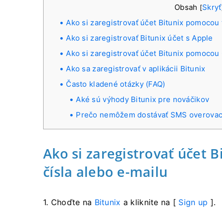
Obsah
Skryť
[
Ako si zaregistrovať účet Bitunix pomocou 
Ako si zaregistrovať Bitunix účet s Apple
Ako si zaregistrovať účet Bitunix pomocou
Ako sa zaregistrovať v aplikácii Bitunix
Často kladené otázky (FAQ)
Aké sú výhody Bitunix pre nováčikov
Prečo nemôžem dostávať SMS overovac
Ako si zaregistrovať účet
čísla alebo e-mailu
1. Choďte na
Bitunix
a kliknite na [
Sign up
].