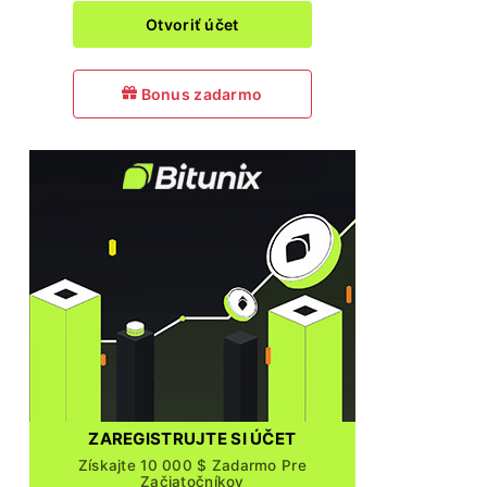
Otvoriť účet
Bonus zadarmo
ZAREGISTRUJTE SI ÚČET
Získajte 10 000 $ Zadarmo Pre
Začiatočníkov