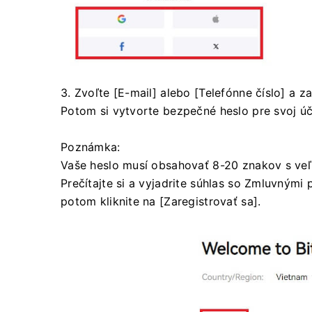
3. Zvoľte [E-mail] alebo [Telefónne číslo] a z
Potom si vytvorte bezpečné heslo pre svoj úč
Poznámka:
Vaše heslo musí obsahovať 8-20 znakov s veľ
Prečítajte si a vyjadrite súhlas so Zmluvný
potom kliknite na [Zaregistrovať sa].