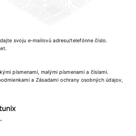
adajte svoju e-mailovú adresu/telefónne číslo.
et.
kými písmenami, malými písmenami a číslami.
mi podmienkami a Zásadami ochrany osobných údajov,