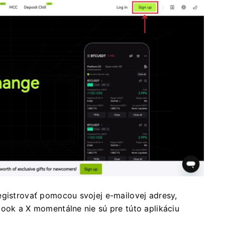
gistrovať pomocou svojej e-mailovej adresy,
ook a X momentálne nie sú pre túto aplikáciu