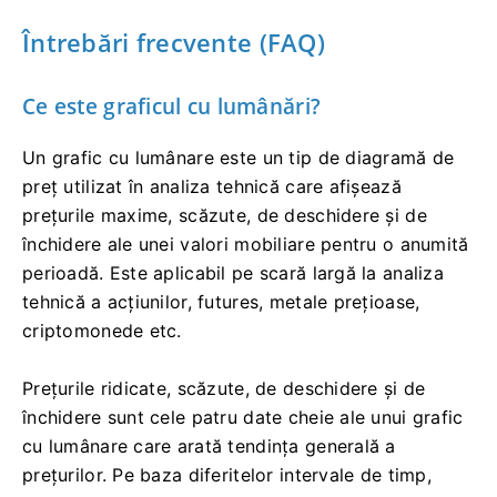
plasării comenzii, iar utilizatorul trebuie să
introducă doar suma totală în USD pe care dorește
să o plaseze .
Când vinde la prețul pieței,
utilizatorul trebuie să introducă cantitatea de cripto
pentru a vinde.
Înregistrați-Vă La Bitunix Și Obțineți 10.000 USD G
Ratuit
Primiți 10.000 USD Gratuit Pentru Începători
Întrebări frecvente (FAQ)
Ce este graficul cu lumânări?
Un grafic cu lumânare este un tip de diagramă de
preț utilizat în analiza tehnică care afișează
prețurile maxime, scăzute, de deschidere și de