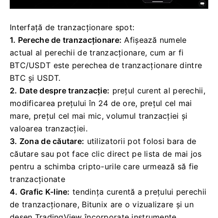
Interfață de tranzacționare spot:
1.
Pereche de tranzacționare:
Afișează numele
actual al perechii de tranzacționare, cum ar fi
BTC/USDT este perechea de tranzacționare dintre
BTC și USDT.
2. Date despre tranzacție:
prețul curent al perechii,
modificarea prețului în 24 de ore, prețul cel mai
mare, prețul cel mai mic, volumul tranzacției și
valoarea tranzacției.
3. Zona de căutare:
utilizatorii pot folosi bara de
căutare sau pot face clic direct pe lista de mai jos
pentru a schimba cripto-urile care urmează să fie
tranzacționate
4. Grafic K-line:
tendința curentă a prețului perechii
de tranzacționare, Bitunix are o vizualizare și un
desen TradingView încorporate instrumente,