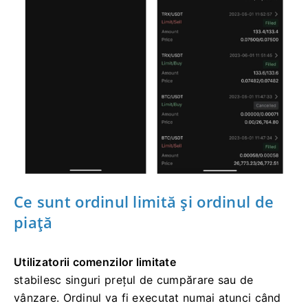
implicită a comenzilor curente neefectuate.
Faceți
clic pe Istoricul comenzilor pentru a vedea
înregistrările comenzilor anterioare.