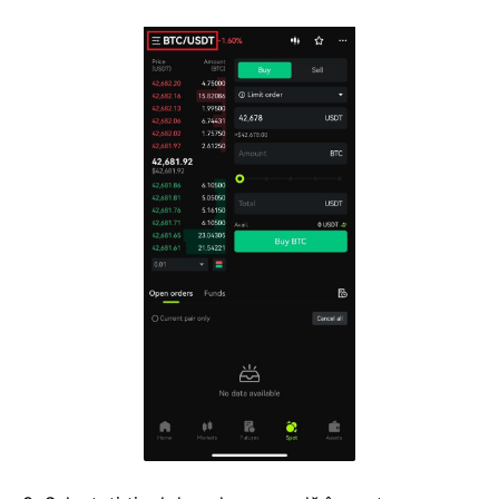
2. Faceți clic pe [BTC/USDT] în stânga sus pentru a
schimba perechile de tranzacționare.