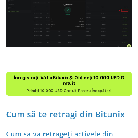
4. Faceți clic pe [Vizualizare detalii] pentru a
verifica detaliile unei anumite tranzacții.