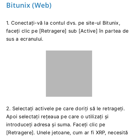
Înregistrați-Vă La Bitunix Și Obțineți 10.000 USD G
Ratuit
Primiți 10.000 USD Gratuit Pentru Începători
Cum să te retragi din Bitunix
Cum să vă retrageți activele din
Bitunix (Web)
1. Conectați-vă la contul dvs. pe site-ul Bitunix,
faceți clic pe [Retragere] sub [Active] în partea de
sus a ecranului.