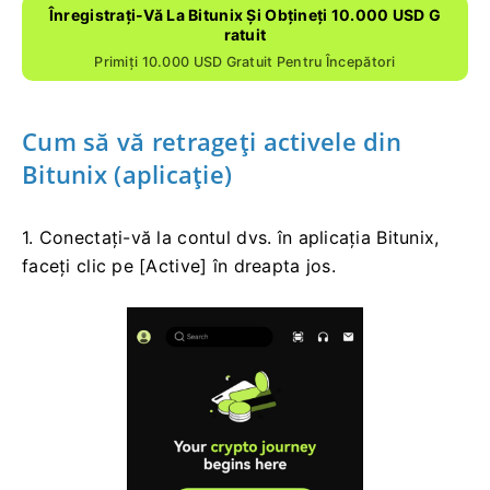
MEMO.
Vă rugăm să nu împărtășiți nimănui parola, codul
de verificare sau codul Google Authenticator.
Retragerea va trebui mai întâi confirmată în rețea.
Ar putea dura 5-30 de minute, în funcție de starea
rețelei.
Înregistrați-Vă La Bitunix Și Obțineți 10.000 USD G
Ratuit
Primiți 10.000 USD Gratuit Pentru Începători
Cum să vă retrageți activele din
Bitunix (aplicație)