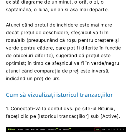
închidere ale unei valori mobiliare pentru o anumită
perioadă.
Este aplicabil pe scară largă la analiza
tehnică a acțiunilor, futures, metale prețioase,
criptomonede etc.
Prețurile ridicate, scăzute, de deschidere și de
închidere sunt cele patru date cheie ale unui grafic
cu lumânare care arată tendința generală a
prețurilor.
Pe baza diferitelor intervale de timp,
există diagrame de un minut, o oră, o zi, o
săptămână, o lună, un an și așa mai departe.
Atunci când prețul de închidere este mai mare
decât prețul de deschidere, sfeșnicul va fi în
roșu/alb (presupunând că roșu pentru creștere și
verde pentru cădere, care pot fi diferite în funcție
de obiceiuri diferite), sugerând că prețul este