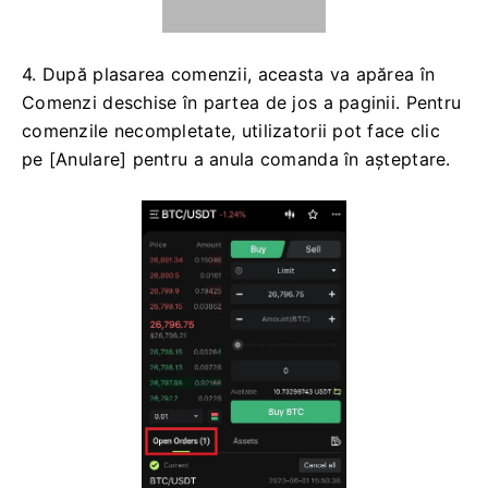
trebuie doar să introduceți valoarea totală și să
faceți clic pe Cumpărați BTC.
Dacă doriți să vindeți
cu ordin de piață, va trebui să introduceți suma pe
care o vindeți.
4. După plasarea comenzii, aceasta va apărea în
Comenzi deschise în partea de jos a paginii.
Pentru
comenzile necompletate, utilizatorii pot face clic
pe [Anulare] pentru a anula comanda în așteptare.