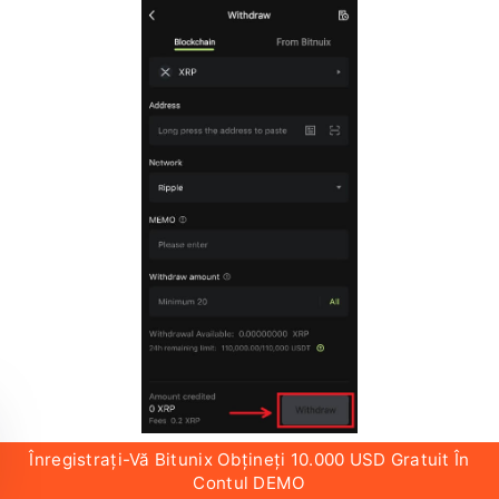
3. Selectați rețeaua pe care o utilizați pentru a
retrage, apoi introduceți adresa și suma pe care
urmează să o retrageți.
Unele jetoane, cum ar fi
XRP, vor necesita un MEMO.
Faceți clic pe
[Retragere].
Înregistrați-Vă Bitunix Obțineți 10.000 USD Gratuit În
Contul DEMO