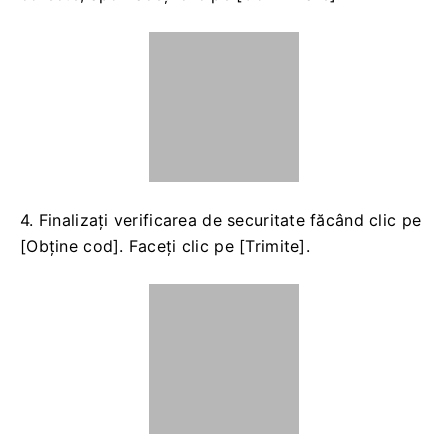
Notă
1. Selectați tipul de retragere
2. Selectați jetonul și rețeaua pentru depunere
3. Introduceți adresa de retragere
4. Introduceți suma pentru retragere.
Taxele sunt
incluse în valoarea retragerii
3. Confirmați că rețeaua, simbolul și adresa sunt
corecte, apoi faceți clic pe [Confirmare].