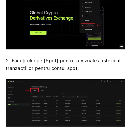
optimist;
în timp ce sfeșnicul va fi în verde/negru
atunci când comparația de preț este inversă,
indicând un preț de urs.
Cum să vizualizați istoricul tranzacțiilor
1. Conectați-vă la contul dvs. pe site-ul Bitunix,
faceți clic pe [Istoricul tranzacțiilor] sub [Active].
2. Faceți clic pe [Spot] pentru a vizualiza istoricul