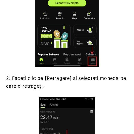
1. Conectați-vă la contul dvs. în aplicația Bitunix,
faceți clic pe [Active] în dreapta jos.