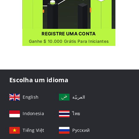
REGISTRE UMA CONTA
Ganhe $ 10.000 Grátis Para Iniciantes
Escolha um idioma
English
العربيّة
Indonesia
ไทย
Tiếng Việt
Русский