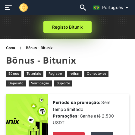
Português
Registo Bitunix
Casa
Bônus - Bitunix
Bônus - Bitunix
Bônus
Tutoriais
Registro
retirar
Conecte-se
Depósito
Verificação
Suporte
Período da promoção:
Sem
tempo limitado
Promoções:
Ganhe até 2.500
USDT