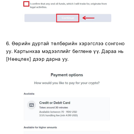
6. Өөрийн дуртай төлбөрийн хэрэгслээ сонгоно
уу.
Картынхаа мэдээллийг бөглөнө үү.
Дараа нь
[Нөөцлөх] дээр дарна уу.