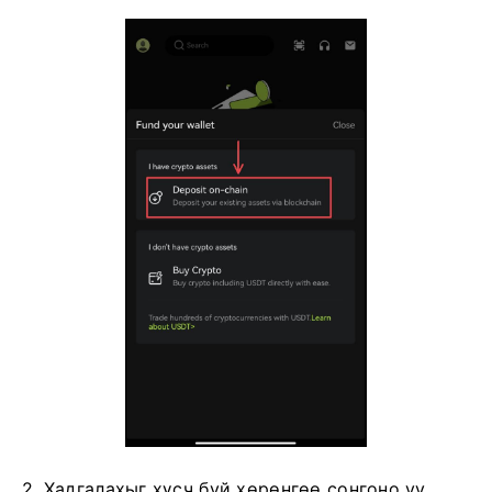
2. Хадгалахыг хүсч буй хөрөнгөө сонгоно уу.