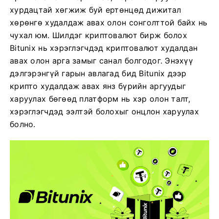
хурдацтай хөгжиж буй ертөнцөд дижитал
хөрөнгө худалдаж авах олон сонголттой байх нь
чухал юм. Шилдэг криптовалют бирж болох
Bitunix нь хэрэглэгчдэд криптовалют худалдан
авах олон арга замыг санал болгодог. Энэхүү
дэлгэрэнгүй гарын авлагад бид Bitunix дээр
крипто худалдаж авах янз бүрийн аргуудыг
харуулах бөгөөд платформ нь хэр олон талт,
хэрэглэгчдэд ээлтэй болохыг онцлон харуулах
болно.