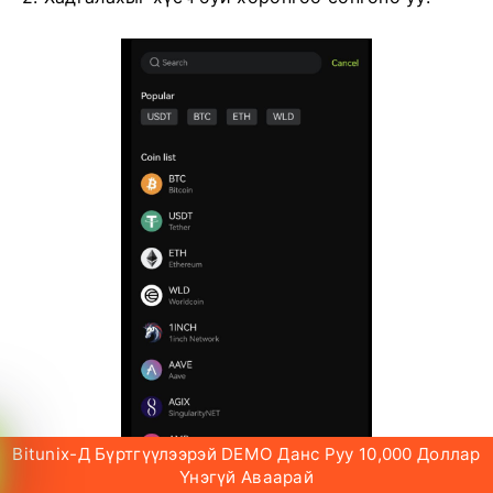
Bitunix-Д Бүртгүүлээрэй DEMO Данс Руу 10,000 Доллар
Үнэгүй Аваарай