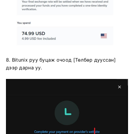
8. Bitunix руу буцаж очоод [Төлбөр дууссан]
дээр дарна уу.