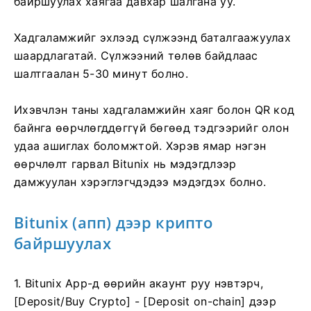
байршуулах хаягаа давхар шалгана уу.
Хадгаламжийг эхлээд сүлжээнд баталгаажуулах
шаардлагатай.
Сүлжээний төлөв байдлаас
шалтгаалан 5-30 минут болно.
Ихэвчлэн таны хадгаламжийн хаяг болон QR код
байнга өөрчлөгддөггүй бөгөөд тэдгээрийг олон
удаа ашиглах боломжтой.
Хэрэв ямар нэгэн
өөрчлөлт гарвал Bitunix нь мэдэгдлээр
дамжуулан хэрэглэгчдэдээ мэдэгдэх болно.
Bitunix (апп) дээр крипто
байршуулах
1. Bitunix App-д өөрийн акаунт руу нэвтэрч,
[Deposit/Buy Crypto] - [Deposit on-chain] дээр