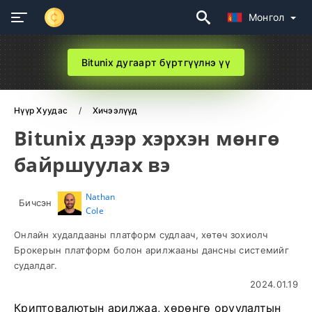
Монгол
Bitunix дугаарт бүртгүүлнэ үү
Нүүр Хуудас
Хичээлүүд
Bitunix дээр хэрхэн мөнгө
байршуулах вэ
Nathan
Бичсэн
Cole
Онлайн худалдааны платформ судлаач, хөтөч зохиолч
Брокерын платформ болон арилжааны дансны системийг
судалдаг.
2024.01.19
Криптовалютын арилжаа, хөрөнгө оруулалтын