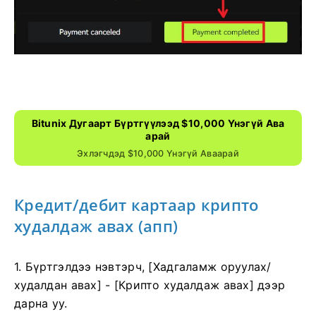
Bitunix Дугаарт Бүртгүүлээд $10,000 Үнэгүй Ава
Арай
Эхлэгчдэд $10,000 Үнэгүй Аваарай
Кредит/дебит картаар крипто
худалдаж авах (апп)
1. Бүртгэлдээ нэвтэрч, [Хадгаламж оруулах/
худалдан авах] - [Крипто худалдаж авах] дээр
дарна уу.