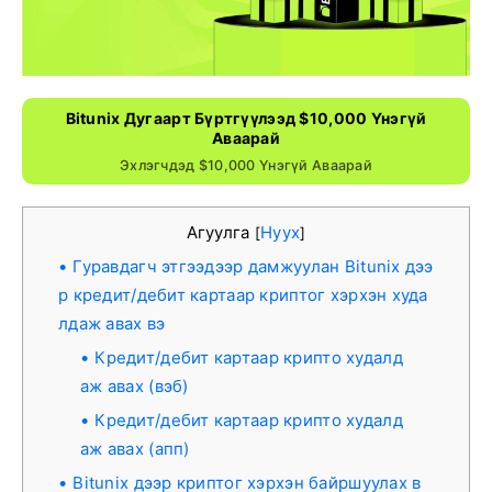
Bitunix Дугаарт Бүртгүүлээд $10,000 Үнэгүй
Аваарай
Эхлэгчдэд $10,000 Үнэгүй Аваарай
Агуулга
Нуух
[
]
Гуравдагч этгээдээр дамжуулан Bitunix дээ
р кредит/дебит картаар криптог хэрхэн худа
лдаж авах вэ
Кредит/дебит картаар крипто худалд
аж авах (вэб)
Кредит/дебит картаар крипто худалд
аж авах (апп)
Bitunix дээр криптог хэрхэн байршуулах в