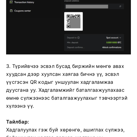
3. Түрийвчээ эсвэл бусад биржийн мөнгө авах
хуудсан дээр хуулсан хаягаа бичнэ үү, эсвэл
үүсгэсэн QR кодыг уншуулан хадгаламжаа
дуусгана уу.
Хадгаламжийг баталгаажуулахаас
өмнө сүлжээнээс баталгаажуулахыг тэвчээртэй
хүлээнэ үү.
Тайлбар:
Хадгалуулах гэж буй хөрөнгө, ашиглах сүлжээ,