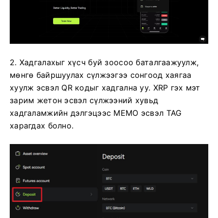
2. Хадгалахыг хүсч буй зоосоо баталгаажуулж,
мөнгө байршуулах сүлжээгээ сонгоод хаягаа
хуулж эсвэл QR кодыг хадгална уу.
XRP гэх мэт
зарим жетон эсвэл сүлжээний хувьд
хадгаламжийн дэлгэцээс MEMO эсвэл TAG
харагдах болно.