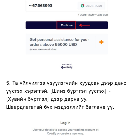
5. Та үйлчилгээ үзүүлэгчийн хуудсан дээр данс
үүсгэх хэрэгтэй.
[Шинэ бүртгэл үүсгэх] -
[Хувийн бүртгэл] дээр дарна уу.
Шаардлагатай бүх мэдээллийг бөглөнө үү.