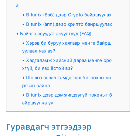
э
Bitunix (Вэб) дээр Crypto байршуулах
Bitunix (апп) дээр крипто байршуулах
Байнга асуудаг асуултууд (FAQ)
Хэрэв би буруу хаягаар мөнгө байрш
уулвал яах вэ?
Хадгаламж хийсний дараа мөнгө оро
хгүй, би яах ёстой вэ?
Шошго эсвэл тэмдэглэл бөглөхөө ма
ртсан байна
Bitunix дээр дэмжигдээгүй токеныг б
айршуулна уу
Гуравдагч этгээдээр