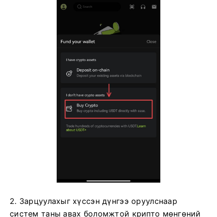
2. Зарцуулахыг хүссэн дүнгээ оруулснаар
систем таны авах боломжтой крипто мөнгөний