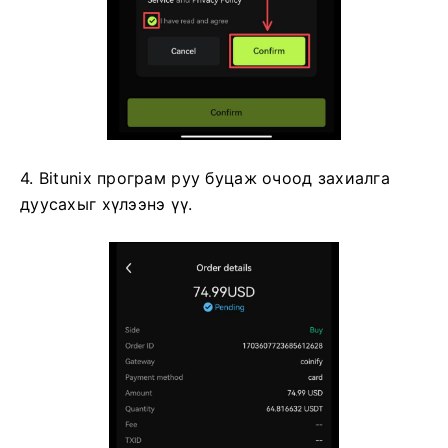
4. Bitunix програм руу буцаж очоод захиалга
дуусахыг хүлээнэ үү.