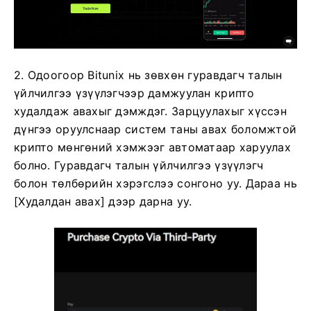
2. Одоогоор Bitunix нь зөвхөн гуравдагч талын
үйлчилгээ үзүүлэгчээр дамжуулан крипто
худалдаж авахыг дэмждэг.
Зарцуулахыг хүссэн
дүнгээ оруулснаар систем таны авах боломжтой
крипто мөнгөний хэмжээг автоматаар харуулах
болно.
Гуравдагч талын үйлчилгээ үзүүлэгч
болон төлбөрийн хэрэгслээ сонгоно уу.
Дараа нь
[Худалдан авах] дээр дарна уу.