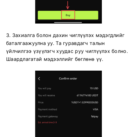
3. Захиалга болон дахин чиглүүлэх мэдэгдлийг
баталгаажуулна уу.
Та гуравдагч талын
үйлчилгээ үзүүлэгч хуудас руу чиглүүлэх болно.
Шаардлагатай мэдээллийг бөглөнө үү.