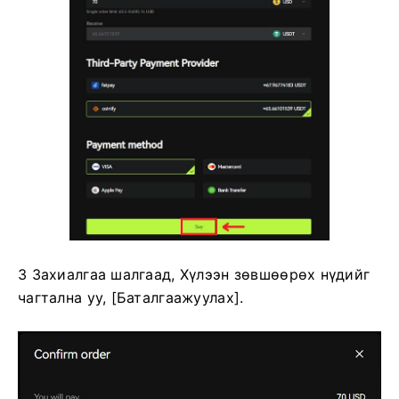
3 Захиалгаа шалгаад, Хүлээн зөвшөөрөх нүдийг
чагтална уу, [Баталгаажуулах].