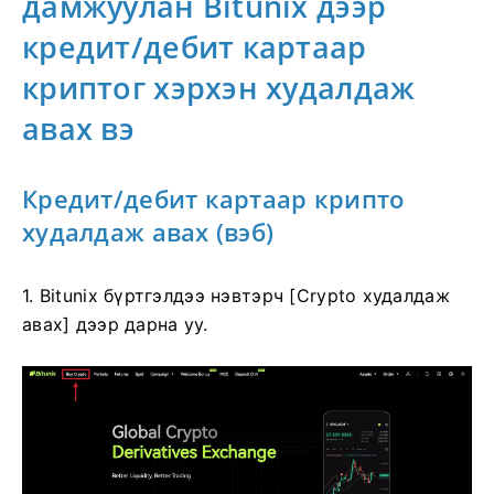
дамжуулан Bitunix дээр
кредит/дебит картаар
криптог хэрхэн худалдаж
авах вэ
Кредит/дебит картаар крипто
худалдаж авах (вэб)
1. Bitunix бүртгэлдээ нэвтэрч [Crypto худалдаж
авах] дээр дарна уу.