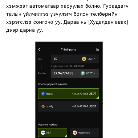
хэмжээг автоматаар харуулах болно.
Гуравдагч
талын үйлчилгээ үзүүлэгч болон төлбөрийн
хэрэгслээ сонгоно уу.
Дараа нь [Худалдан авах]
дээр дарна уу.