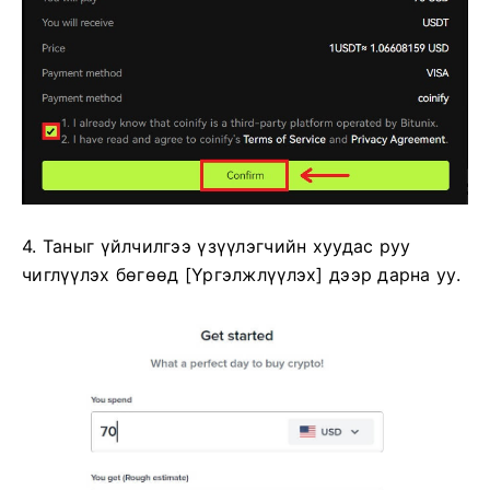
4. Таныг үйлчилгээ үзүүлэгчийн хуудас руу
чиглүүлэх бөгөөд [Үргэлжлүүлэх] дээр дарна уу.