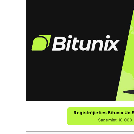
Reģistrējieties Bitunix U
Saņemiet 10 000 