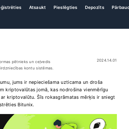
ģistrēties
Atsaukt
Pieslēgties
Depozīts
Pārbau
2024.14.01
formas pētnieks un ceļvedis
tirdzniecības kontu sistēmas.
ojumu, jums ir nepieciešama uzticama un droša
ām kriptovalūtas jomā, kas nodrošina vienmērīgu
 ar kriptovalūtu. Šīs rokasgrāmatas mērķis ir sniegt
trēties Bitunix.