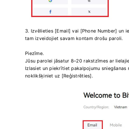
3. Izvēlieties [Email] vai [Phone Number] un 
tam izveidojiet savam kontam drošu paroli.
Piezīme.
Jūsu parolei jāsatur 8–20 rakstzīmes ar liela
Izlasiet un piekrītiet pakalpojumu sniegšanas 
noklikšķiniet uz [Reģistrēties].