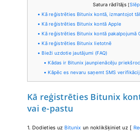
Satura rādītājs
Slēp
[
Kā reģistrēties Bitunix kontā, izmantojot t
Kā reģistrēties Bitunix kontā Apple
Kā reģistrēties Bitunix kontā pakalpojumā 
Kā reģistrēties Bitunix lietotnē
Bieži uzdotie jautājumi (FAQ)
Kādas ir Bitunix jaunpienācēju priekšro
Kāpēc es nevaru saņemt SMS verifikāci
Kā reģistrēties Bitunix ko
vai e-pastu
1. Dodieties uz
Bitunix
un noklikšķiniet uz [
Re