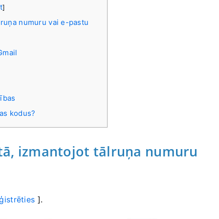
t
]
ālruņa numuru vai e-pastu
Gmail
cības
jas kodus?
ntā, izmantojot tālruņa numuru
ģistrēties
].