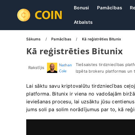
Bonusi
Pamācības
Re
Atbalsts
Sākums
Pamācības
Kā reģistrēties Bitunix
Kā reģistrēties Bitunix
Tiešsaistes tirdzniecības plat
Nathan
Rakstījis
Cole
Izpēta brokeru platformas un 
Lai sāktu savu kriptovalūtu tirdzniecības ceļ
platforma. Bitunix ir viena no vadošajām birž
ieviešanas procesu, lai uzsāktu jūsu centienus
jums soli pa solim norādījumus par to, kā reģis