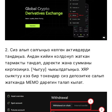
2. Сиз алып салгыңыз келген активдерди
тандаңыз.
Андан кийин колдонуп жаткан
тармакты тандап, даректи жана сумманы
киргизиңиз.
[Чыгуу] чыкылдатыңыз.
XRP
сыяктуу кээ бир токендер сиз депозитке салып
жатканда MEMO дарегин талап кылат.