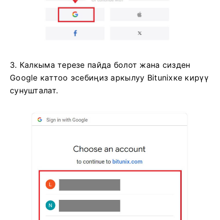
3. Калкыма терезе пайда болот жана сизден
Google каттоо эсебиңиз аркылуу Bitunixке кирүү
сунушталат.