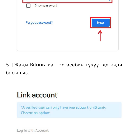
5. [Жаңы Bitunix каттоо эсебин түзүү] дегенди
басыңыз.