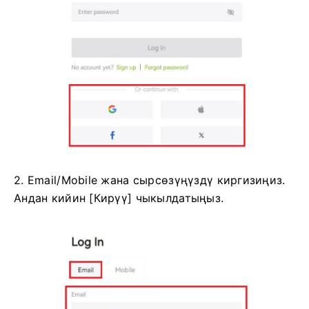
2. Email/Mobile жана сырсөзүңүздү киргизиңиз.
Андан кийин [Кирүү] чыкылдатыңыз.