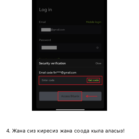
4. Жана сиз киресиз жана соода кыла аласыз!