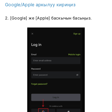
Google/Apple аркылуу кириңиз
2. [Google] же [Apple] баскычын басыңыз.