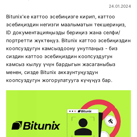
24.01.2024
Bitunix'ке каттоо эсебиңизге кирип, каттоо
эсебиңиздин негизги маалыматын текшериңиз,
ID документацияңызды бериңиз жана селфи/
портретти жүктөңүз. Bitunix каттоо эсебиңиздин
коопсуздугун камсыздоону унутпаңыз - биз
сиздин каттоо эсебиңиздин коопсуздугун
камсыз кылуу үчүн бардыгын жасаганыбыз
менен, сизде Bitunix аккаунтуңуздун
коопсуздугун жогорулатууга күчүңүз бар.