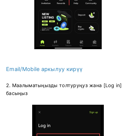
Email/Mobile аркылуу кирүү
2. Маалыматыңызды толтуруңуз жана [Log in]
басыңыз