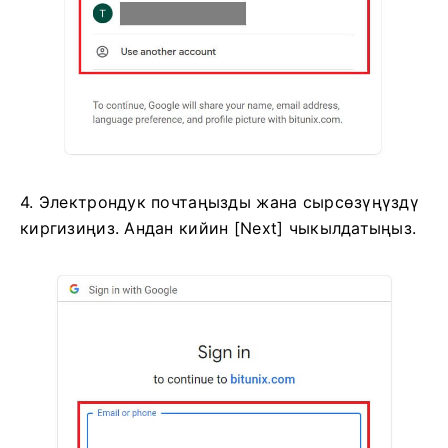
4. Электрондук почтаңызды жана сырсөзүңүздү
киргизиңиз.
Андан кийин [Next] чыкылдатыңыз.