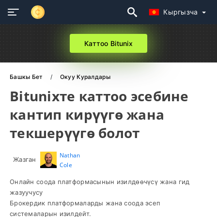
Кыргызча
Каттоо Bitunix
Башкы Бет
Окуу Куралдары
Bitunixте каттоо эсебине
кантип кирүүгө жана
текшерүүгө болот
Nathan
Жазган
Cole
Онлайн соода платформасынын изилдөөчүсү жана гид
жазуучусу
Брокердик платформаларды жана соода эсеп
системаларын изилдейт.