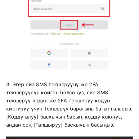
3. Эгер сиз SMS текшерүүнү же 2FA
текшерүүсүн койгон болсоңуз, сиз SMS
текшерүү кодун же 2FA текшерүү кодун
киргизүү үчүн Текшерүү барагына багытталасыз.
[Кодду алуу] баскычын басып, кодду коюңуз,
андан соң [Тапшыруу] баскычын басыңыз.