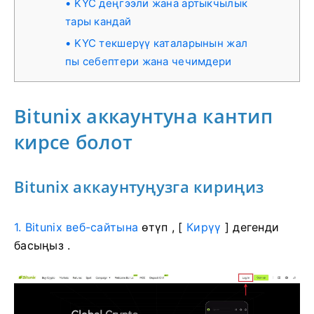
KYC деңгээли жана артыкчылык
тары кандай
KYC текшерүү каталарынын жал
пы себептери жана чечимдери
Bitunix аккаунтуна кантип
кирсе болот
Bitunix аккаунтуңузга кириңиз
1. Bitunix веб-сайтына
өтүп , [
Кирүү
] дегенди
басыңыз
.