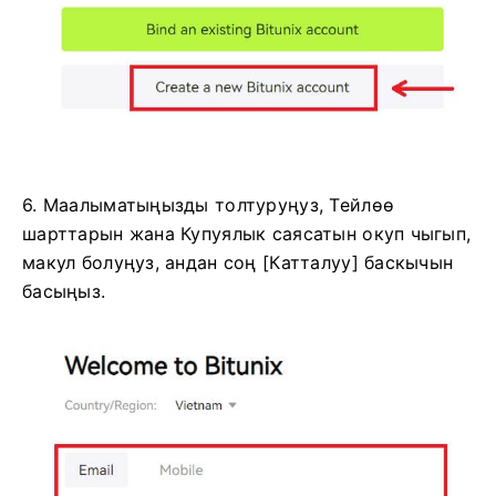
6. Маалыматыңызды толтуруңуз, Тейлөө
шарттарын жана Купуялык саясатын окуп чыгып,
макул болуңуз, андан соң [Катталуу] баскычын
басыңыз.