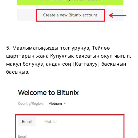
5. Маалыматыңызды толтуруңуз, Тейлөө
шарттарын жана Купуялык саясатын окуп чыгып,
макул болуңуз, андан соң [Катталуу] баскычын
басыңыз.