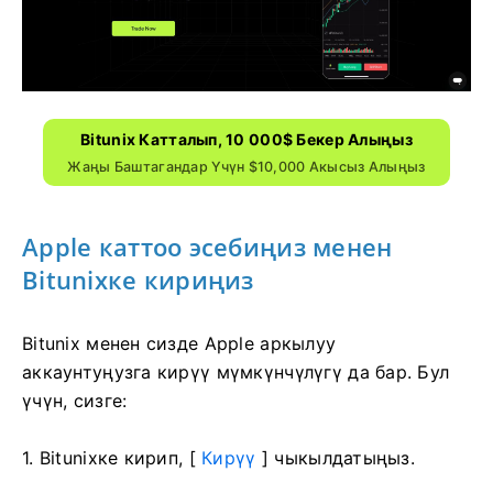
Bitunix Катталып, 10 000$ Бекер Алыңыз
Жаңы Баштагандар Үчүн $10,000 Акысыз Алыңыз
Apple каттоо эсебиңиз менен
Bitunixке кириңиз
Bitunix менен сизде Apple аркылуу
аккаунтуңузга кирүү мүмкүнчүлүгү да бар.
Бул
үчүн, сизге:
1. Bitunixке кирип, [
Кирүү
] чыкылдатыңыз.