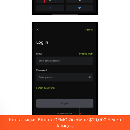
Катталыңыз Bitunix DEMO Эсебине $10,000 Бекер
Алыңыз