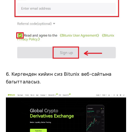
6. Киргенден кийин сиз Bitunix веб-сайтына
багытталасыз.