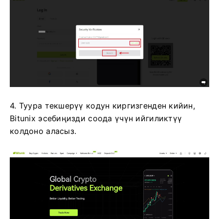
4. Туура текшерүү кодун киргизгенден кийин,
Bitunix эсебиңизди соода үчүн ийгиликтүү
колдоно аласыз.