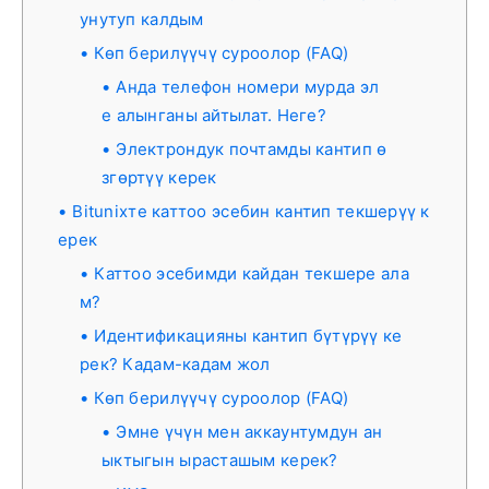
унутуп калдым
Көп берилүүчү суроолор (FAQ)
Анда телефон номери мурда эл
е алынганы айтылат. Неге?
Электрондук почтамды кантип ө
згөртүү керек
Bitunixте каттоо эсебин кантип текшерүү к
ерек
Каттоо эсебимди кайдан текшере ала
м?
Идентификацияны кантип бүтүрүү ке
рек? Кадам-кадам жол
Көп берилүүчү суроолор (FAQ)
Эмне үчүн мен аккаунтумдун ан
ыктыгын ырасташым керек?