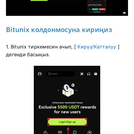
Bitunix колдонмосуна кириңиз
1. Bitunix тиркемесин ачып, [
Кирүү/Катталуу
]
дегенди басыңыз.