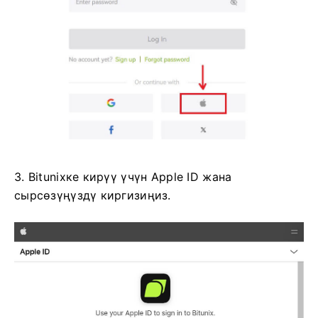
3. Bitunixке кирүү үчүн Apple ID жана
сырсөзүңүздү киргизиңиз.