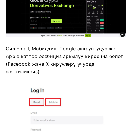
Сиз Email, Мобилдик, Google аккаунтуңуз же
Apple каттоо эсебиңиз аркылуу кирсеңиз болот
(Facebook жана X кирүүлөрү учурда
жеткиликсиз).