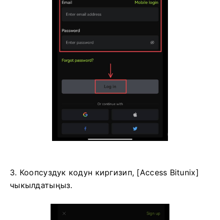
3. Коопсуздук кодун киргизип, [Access Bitunix]
чыкылдатыңыз.