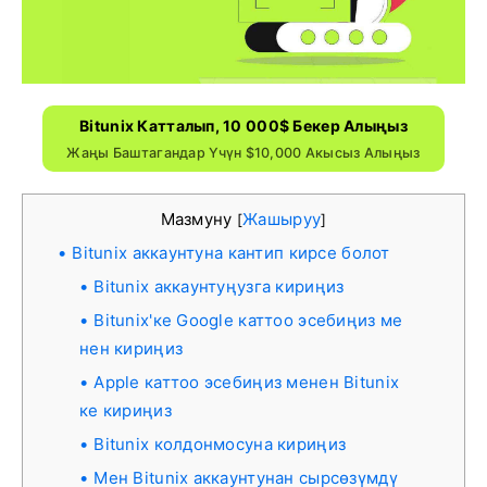
Bitunix Катталып, 10 000$ Бекер Алыңыз
Жаңы Баштагандар Үчүн $10,000 Акысыз Алыңыз
Мазмуну
Жашыруу
[
]
Bitunix аккаунтуна кантип кирсе болот
Bitunix аккаунтуңузга кириңиз
Bitunix'ке Google каттоо эсебиңиз ме
нен кириңиз
Apple каттоо эсебиңиз менен Bitunix
ке кириңиз
Bitunix колдонмосуна кириңиз
Мен Bitunix аккаунтунан сырсөзүмдү