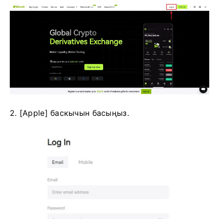
2. [Apple] баскычын басыңыз.