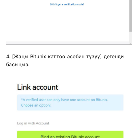
4. [Жаңы Bitunix каттоо эсебин түзүү] дегенди
басыңыз.