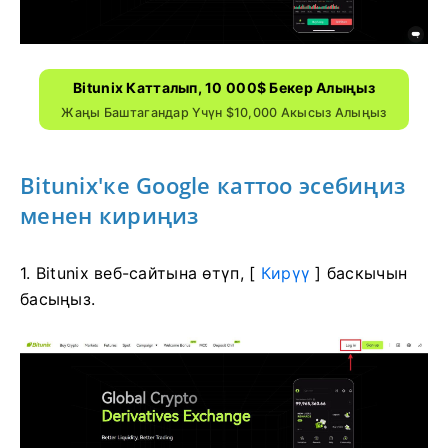
Bitunix Катталып, 10 000$ Бекер Алыңыз
Жаңы Баштагандар Үчүн $10,000 Акысыз Алыңыз
Bitunix'ке Google каттоо эсебиңиз
менен кириңиз
1. Bitunix веб-сайтына өтүп, [
Кирүү
] баскычын
басыңыз.