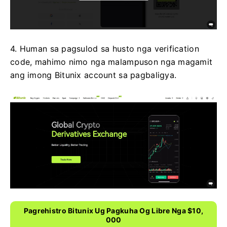
4. Human sa pagsulod sa husto nga verification
code, mahimo nimo nga malampuson nga magamit
ang imong Bitunix account sa pagbaligya.
Pagrehistro Bitunix Ug Pagkuha Og Libre Nga $10,
000