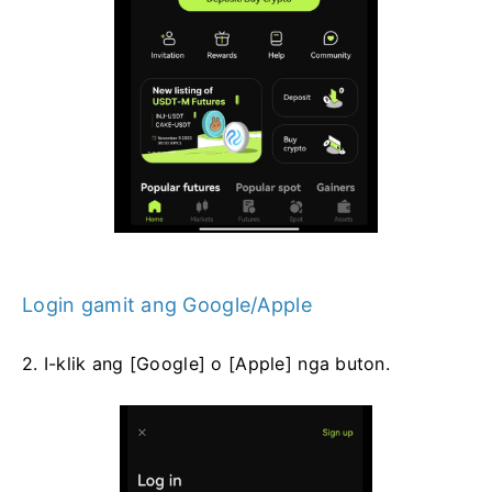
Login gamit ang Google/Apple
2. I-klik ang [Google] o [Apple] nga buton.