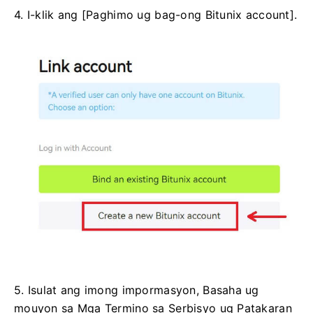
4. I-klik ang [Paghimo ug bag-ong Bitunix account].
5. Isulat ang imong impormasyon, Basaha ug
mouyon sa Mga Termino sa Serbisyo ug Patakaran