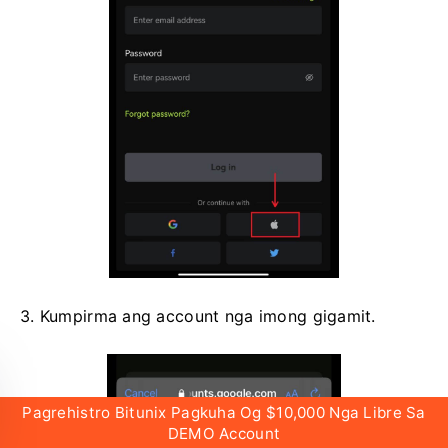
3. Kumpirma ang account nga imong gigamit.
Pagrehistro Bitunix Pagkuha Og $10,000 Nga Libre Sa
DEMO Account