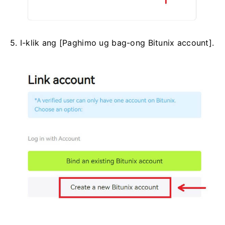
5. I-klik ang [Paghimo ug bag-ong Bitunix account].