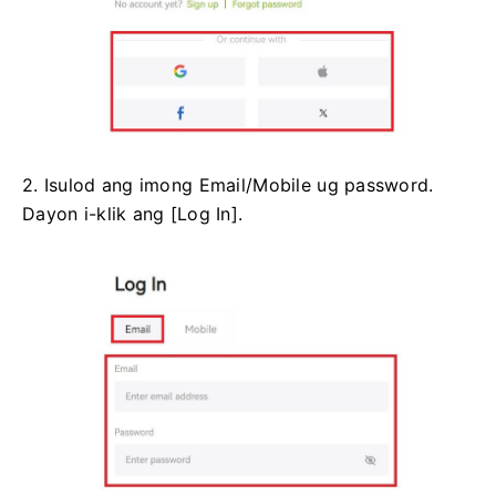
2. Isulod ang imong Email/Mobile ug password.
Dayon i-klik ang [Log In].