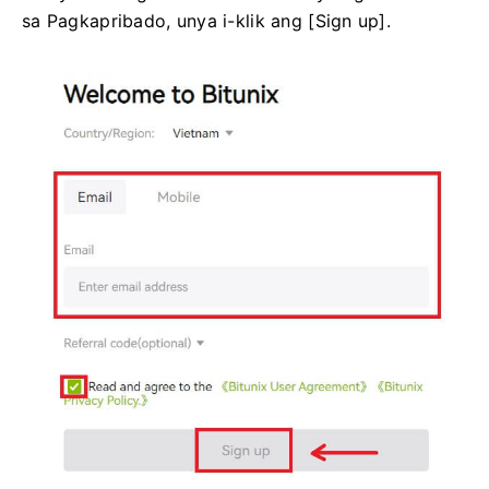
sa Pagkapribado, unya i-klik ang [Sign up].