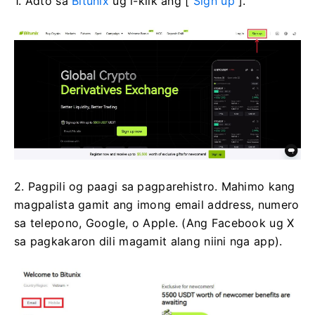
1. Adto sa
Bitunix
ug i-klik ang [
Sign up
].
2. Pagpili og paagi sa pagparehistro.
Mahimo kang
magpalista gamit ang imong email address, numero
sa telepono, Google, o Apple.
(Ang Facebook ug X
sa pagkakaron dili magamit alang niini nga app).