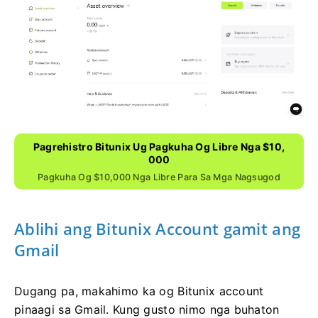
Pagrehistro Bitunix Ug Pagkuha Og Libre Nga $10,
000
Pagkuha Og $10,000 Nga Libre Para Sa Mga Nagsugod
Ablihi ang Bitunix Account gamit ang
Gmail
Dugang pa, makahimo ka og Bitunix account
pinaagi sa Gmail.
Kung gusto nimo nga buhaton