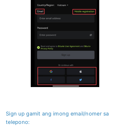
Sign up gamit ang imong email/nomer sa
telepono: