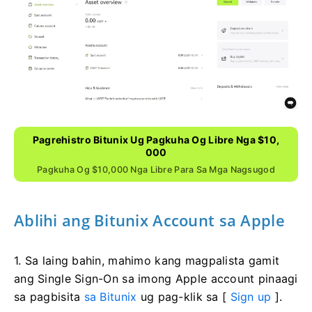
Pagrehistro Bitunix Ug Pagkuha Og Libre Nga $10,
000
Pagkuha Og $10,000 Nga Libre Para Sa Mga Nagsugod
Ablihi ang Bitunix Account sa Apple
1. Sa laing bahin, mahimo kang magpalista gamit
ang Single Sign-On sa imong Apple account pinaagi
sa pagbisita
sa Bitunix
ug pag-klik sa [
Sign up
].