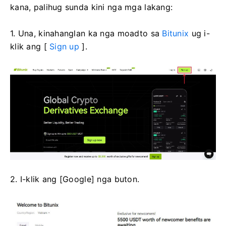
kana, palihug sunda kini nga mga lakang:
1. Una, kinahanglan ka nga moadto sa
Bitunix
ug i-
klik ang [
Sign up
].
2. I-klik ang [Google] nga buton.