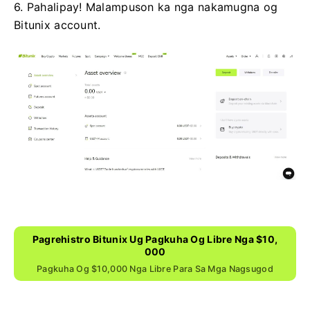
6. Pahalipay!
Malampuson ka nga nakamugna og
Bitunix account.
Pagrehistro Bitunix Ug Pagkuha Og Libre Nga $10,
000
Pagkuha Og $10,000 Nga Libre Para Sa Mga Nagsugod