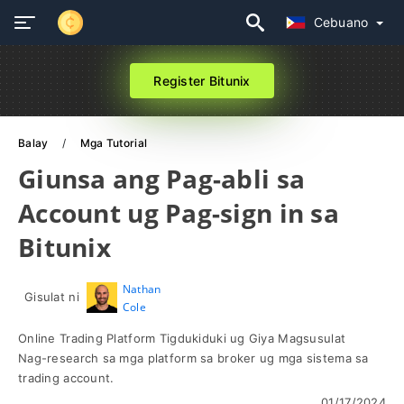
Cebuano
Register Bitunix
Balay
Mga Tutorial
Giunsa ang Pag-abli sa
Account ug Pag-sign in sa
Bitunix
Nathan
Gisulat ni
Cole
Online Trading Platform Tigdukiduki ug Giya Magsusulat
Nag-research sa mga platform sa broker ug mga sistema sa
trading account.
01/17/2024