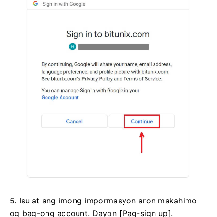
5. Isulat ang imong impormasyon aron makahimo
og bag-ong account.
Dayon [Pag-sign up].