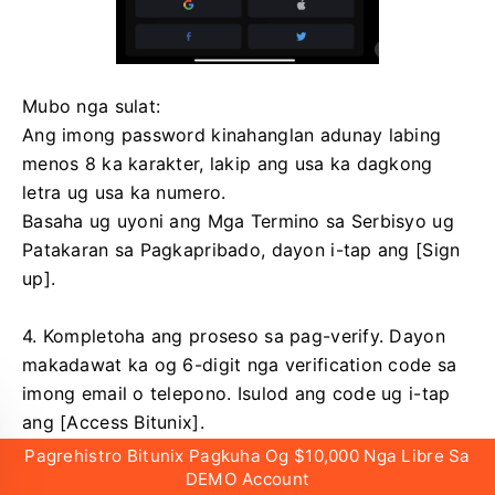
Mubo nga sulat:
Ang imong password kinahanglan adunay labing
menos 8 ka karakter, lakip ang usa ka dagkong
letra ug usa ka numero.
Basaha ug uyoni ang Mga Termino sa Serbisyo ug
Patakaran sa Pagkapribado, dayon i-tap ang [Sign
up].
4. Kompletoha ang proseso sa pag-verify.
Dayon
makadawat ka og 6-digit nga verification code sa
imong email o telepono.
Isulod ang code ug i-tap
ang [Access Bitunix].
Pagrehistro Bitunix Pagkuha Og $10,000 Nga Libre Sa
DEMO Account