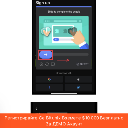
Регистрирайте Се Bitunix Вземете $10 000 Безплатно
За ДЕМО Акаунт