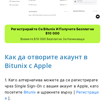
Регистрирайте Се Bitunix И Получете Безплатни
$10 000
Вземете $10 000 Безплатно За Начинаещи
Как да отворите акаунт в
Bitunix с Apple
1. Като алтернатива можете да се регистрирате
чрез Single Sign-On с вашия акаунт в Apple, като
посетите
Bitunix
и щракнете върху [
Регистраци
я
].