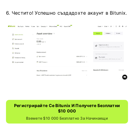
6. Честито!
Успешно създадохте акаунт в Bitunix.
Регистрирайте Се Bitunix И Получете Безплатни
$10 000
Вземете $10 000 Безплатно За Начинаещи