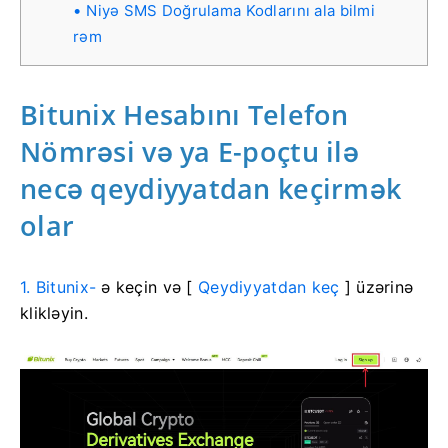
Niyə SMS Doğrulama Kodlarını ala bilmi
rəm
Bitunix Hesabını Telefon
Nömrəsi və ya E-poçtu ilə
necə qeydiyyatdan keçirmək
olar
1. Bitunix-
ə keçin
və [
Qeydiyyatdan keç
] üzərinə
klikləyin.