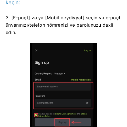
keçin:
3. [E-poçt] və ya [Mobil qeydiyyat] seçin və e-poçt
ünvanınızı/telefon nömrənizi və parolunuzu daxil
edin.