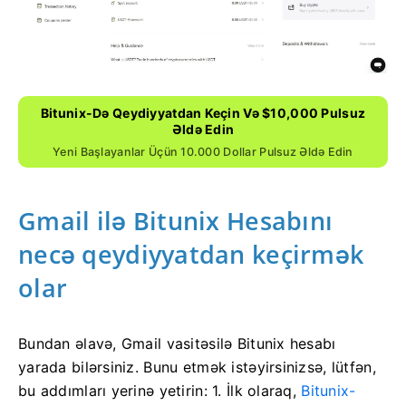
Bitunix-Də Qeydiyyatdan Keçin Və $10,000 Pulsuz
Əldə Edin
Yeni Başlayanlar Üçün 10.000 Dollar Pulsuz Əldə Edin
Gmail ilə Bitunix Hesabını
necə qeydiyyatdan keçirmək
olar
Bundan əlavə, Gmail vasitəsilə Bitunix hesabı
yarada bilərsiniz.
Bunu etmək istəyirsinizsə, lütfən,
bu addımları yerinə yetirin: 1. İlk olaraq,
Bitunix-