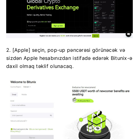
2. [Apple] seçin, pop-up pəncərəsi görünəcək və
sizdən Apple hesabınızdan istifadə edərək Bitunix-ə
daxil olmaq təklif olunacaq.