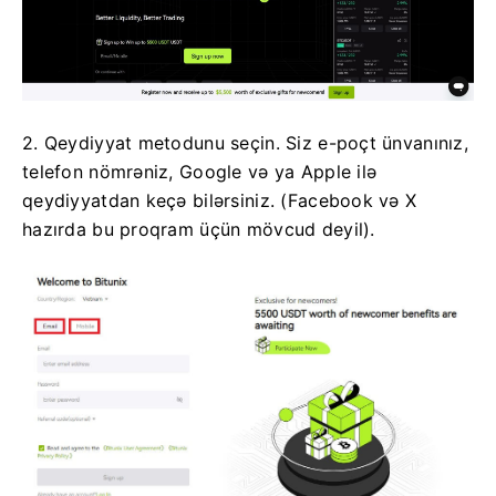
2. Qeydiyyat metodunu seçin.
Siz e-poçt ünvanınız,
telefon nömrəniz, Google və ya Apple ilə
qeydiyyatdan keçə bilərsiniz.
(Facebook və X
hazırda bu proqram üçün mövcud deyil).