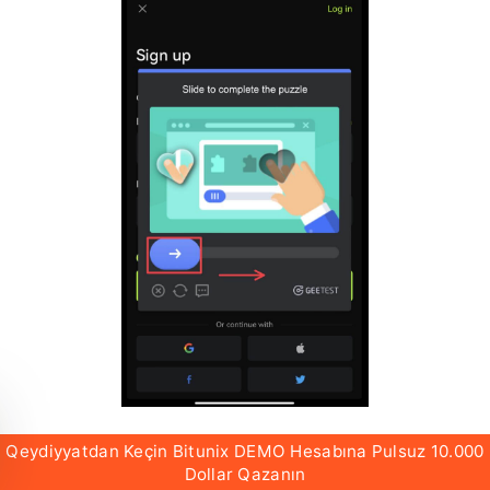
Qeydiyyatdan Keçin Bitunix DEMO Hesabına Pulsuz 10.000
Dollar Qazanın