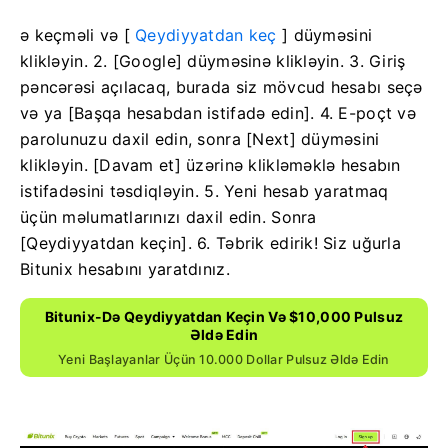
ə keçməli
və [
Qeydiyyatdan keç
] düyməsini
klikləyin.
2. [Google] düyməsinə klikləyin.
3. Giriş
pəncərəsi açılacaq, burada siz mövcud hesabı seçə
və ya [Başqa hesabdan istifadə edin].
4. E-poçt və
parolunuzu daxil edin, sonra [Next] düyməsini
klikləyin.
[Davam et] üzərinə klikləməklə hesabın
istifadəsini təsdiqləyin.
5. Yeni hesab yaratmaq
üçün məlumatlarınızı daxil edin.
Sonra
[Qeydiyyatdan keçin].
6. Təbrik edirik!
Siz uğurla
Bitunix hesabını yaratdınız.
Bitunix-Də Qeydiyyatdan Keçin Və $10,000 Pulsuz
Əldə Edin
Yeni Başlayanlar Üçün 10.000 Dollar Pulsuz Əldə Edin