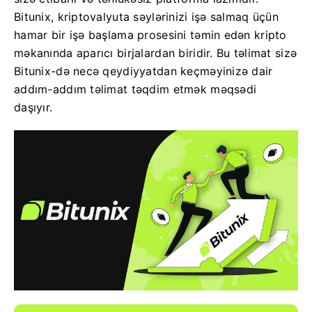
Bitunix, kriptovalyuta səylərinizi işə salmaq üçün
hamar bir işə başlama prosesini təmin edən kripto
məkanında aparıcı birjalardan biridir. Bu təlimat sizə
Bitunix-də necə qeydiyyatdan keçməyinizə dair
addım-addım təlimat təqdim etmək məqsədi
daşıyır.