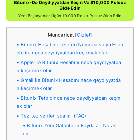
Bitunix-Də Qeydiyyatdan Keçin Və $10,000 Pulsuz
Əldə Edin
Yeni Başlayanlar Üçün 10.000 Dollar Pulsuz Əldə Edin
Mündəricat
Gizlət
[
]
Bitunix Hesabını Telefon Nömrəsi və ya E-po
çtu ilə necə qeydiyyatdan keçirmək olar
Apple ilə Bitunix Hesabını necə qeydiyyatda
n keçirmək olar
Gmail ilə Bitunix Hesabını necə qeydiyyatda
n keçirmək olar
Bitunix Tətbiqində necə qeydiyyatdan keçm
ək olar
Tez-tez verilən suallar (FAQ)
Bitunix Yeni Gələnlərin Faydaları Nələr
dir