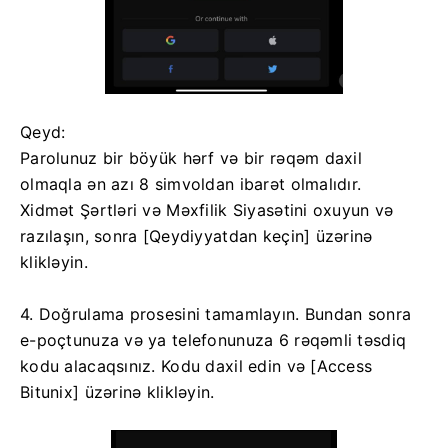
Qeyd:
Parolunuz bir böyük hərf və bir rəqəm daxil
olmaqla ən azı 8 simvoldan ibarət olmalıdır.
Xidmət Şərtləri və Məxfilik Siyasətini oxuyun və
razılaşın, sonra [Qeydiyyatdan keçin] üzərinə
klikləyin.
4. Doğrulama prosesini tamamlayın.
Bundan sonra
e-poçtunuza və ya telefonunuza 6 rəqəmli təsdiq
kodu alacaqsınız.
Kodu daxil edin və [Access
Bitunix] üzərinə klikləyin.