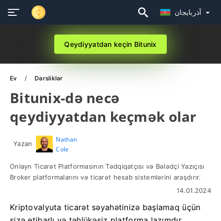
آذربايجان
Qeydiyyatdan keçin Bitunix
Ev
Dərsliklər
Bitunix-də necə
qeydiyyatdan keçmək olar
Nathan
Yazan
Cole
Onlayn Ticarət Platformasının Tədqiqatçısı və Bələdçi Yazıçısı
Broker platformalarını və ticarət hesab sistemlərini araşdırır.
14.01.2024
Kriptovalyuta ticarət səyahətinizə başlamaq üçün
sizə etibarlı və təhlükəsiz platforma lazımdır.