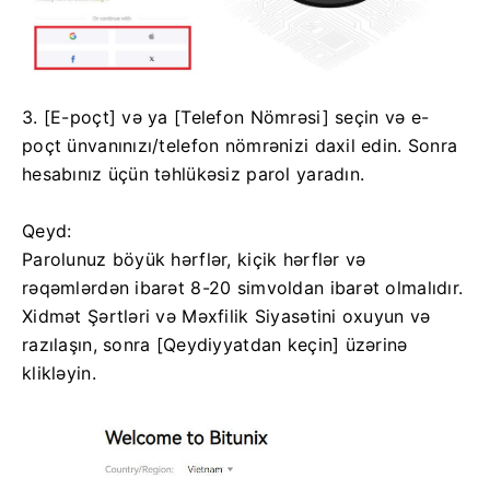
3. [E-poçt] və ya [Telefon Nömrəsi] seçin və e-
poçt ünvanınızı/telefon nömrənizi daxil edin.
Sonra
hesabınız üçün təhlükəsiz parol yaradın.
Qeyd:
Parolunuz böyük hərflər, kiçik hərflər və
rəqəmlərdən ibarət 8-20 simvoldan ibarət olmalıdır.
Xidmət Şərtləri və Məxfilik Siyasətini oxuyun və
razılaşın, sonra [Qeydiyyatdan keçin] üzərinə
klikləyin.