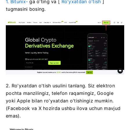
1. Bitunix-
ga o'ting
va [
Ro'yxatdan o'tish
]
tugmasini bosing.
2. Ro'yxatdan o'tish usulini tanlang.
Siz elektron
pochta manzilingiz, telefon raqamingiz, Google
yoki Apple bilan ro'yxatdan o'tishingiz mumkin.
(Facebook va X hozirda ushbu ilova uchun mavjud
emas).