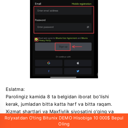
Eslatma:
Parolingiz kamida 8 ta belgidan iborat bo'lishi
kerak, jumladan bitta katta harf va bitta raqam.
Xizmat shartlari va Maxfiylik siyosatini o‘qing va
Ro‘yxatdan O‘ting Bitunix DEMO Hisobiga 10 000$ Bepul
rozilik bildiring, so‘ng [Ro‘yxatdan o‘tish] ga teging.
Oling