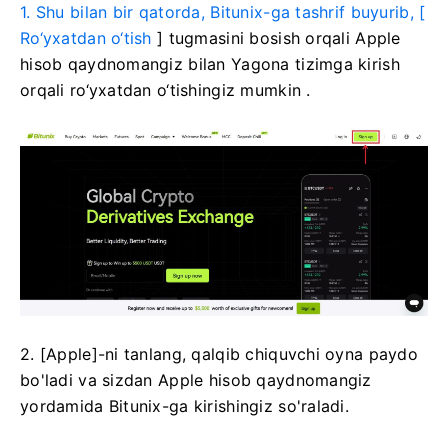
1. Shu bilan bir qatorda, Bitunix-ga tashrif buyurib, [
Ro‘yxatdan o‘tish
] tugmasini bosish
orqali Apple
hisob qaydnomangiz bilan Yagona tizimga kirish
orqali ro‘yxatdan o‘tishingiz mumkin
.
2. [Apple]-ni tanlang, qalqib chiquvchi oyna paydo
bo'ladi va sizdan Apple hisob qaydnomangiz
yordamida Bitunix-ga kirishingiz so'raladi.