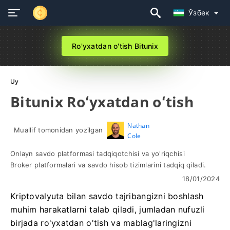
Ўзбек
Ro'yxatdan o'tish Bitunix
Uy
Bitunix Roʻyxatdan oʻtish
Nathan
Muallif tomonidan yozilgan
Cole
Onlayn savdo platformasi tadqiqotchisi va yo'riqchisi
Broker platformalari va savdo hisob tizimlarini tadqiq qiladi.
18/01/2024
Kriptovalyuta bilan savdo tajribangizni boshlash
muhim harakatlarni talab qiladi, jumladan nufuzli
birjada ro'yxatdan o'tish va mablag'laringizni