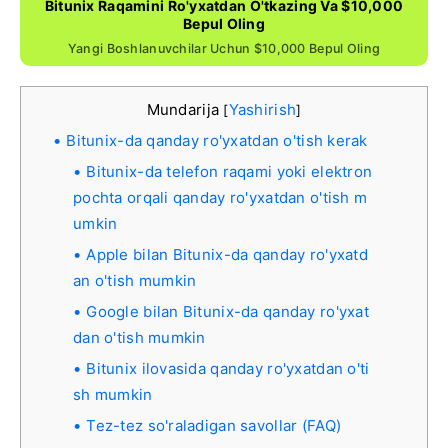
Bitunix Raqamini Ro'yxatdan O'tkazing Va $10,000
Bepul Oling
Yangi Boshlanuvchilar Uchun $10,000 Bepul Oling
Mundarija
Yashirish
[
]
Bitunix-da qanday ro'yxatdan o'tish kerak
Bitunix-da telefon raqami yoki elektron
pochta orqali qanday ro'yxatdan o'tish m
umkin
Apple bilan Bitunix-da qanday ro'yxatd
an o'tish mumkin
Google bilan Bitunix-da qanday ro'yxat
dan o'tish mumkin
Bitunix ilovasida qanday ro'yxatdan o'ti
sh mumkin
Tez-tez so'raladigan savollar (FAQ)