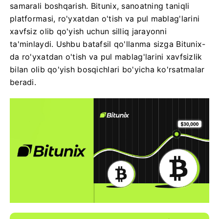
samarali boshqarish. Bitunix, sanoatning taniqli
platformasi, ro'yxatdan o'tish va pul mablag'larini
xavfsiz olib qo'yish uchun silliq jarayonni
ta'minlaydi. Ushbu batafsil qo'llanma sizga Bitunix-
da ro'yxatdan o'tish va pul mablag'larini xavfsizlik
bilan olib qo'yish bosqichlari bo'yicha ko'rsatmalar
beradi.