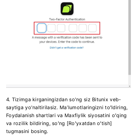
4. Tizimga kirganingizdan so'ng siz Bitunix veb-
saytiga yo'naltirilasiz.
Maʼlumotlaringizni toʻldiring,
Foydalanish shartlari va Maxfiylik siyosatini oʻqing
va rozilik bildiring, soʻng [Roʻyxatdan oʻtish]
tugmasini bosing.