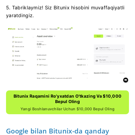
5. Tabriklaymiz!
Siz Bitunix hisobini muvaffaqiyatli
yaratdingiz.
Bitunix Raqamini Ro'yxatdan O'tkazing Va $10,000
Bepul Oling
Yangi Boshlanuvchilar Uchun $10,000 Bepul Oling
Google bilan Bitunix-da qanday