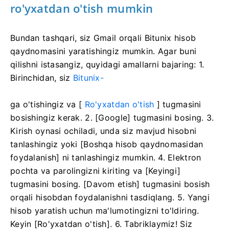
ro'yxatdan o'tish mumkin
Bundan tashqari, siz Gmail orqali Bitunix hisob
qaydnomasini yaratishingiz mumkin.
Agar buni
qilishni istasangiz, quyidagi amallarni bajaring: 1.
Birinchidan, siz
Bitunix-
ga o'tishingiz
va [
Ro'yxatdan o'tish
] tugmasini
bosishingiz kerak.
2. [Google] tugmasini bosing.
3.
Kirish oynasi ochiladi, unda siz mavjud hisobni
tanlashingiz yoki [Boshqa hisob qaydnomasidan
foydalanish] ni tanlashingiz mumkin.
4. Elektron
pochta va parolingizni kiriting va [Keyingi]
tugmasini bosing.
[Davom etish] tugmasini bosish
orqali hisobdan foydalanishni tasdiqlang.
5. Yangi
hisob yaratish uchun ma'lumotingizni to'ldiring.
Keyin [Ro'yxatdan o'tish].
6. Tabriklaymiz!
Siz