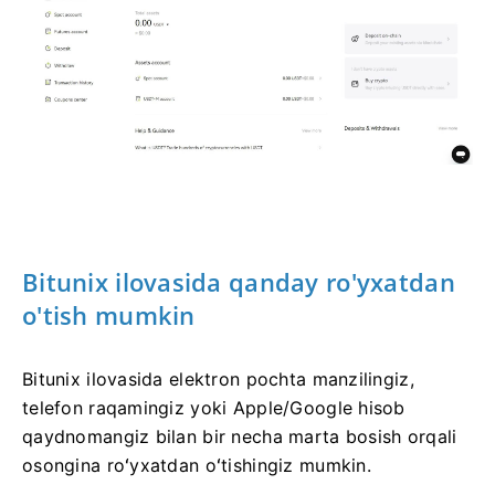
Bitunix ilovasida qanday ro'yxatdan
o'tish mumkin
Bitunix ilovasida elektron pochta manzilingiz,
telefon raqamingiz yoki Apple/Google hisob
qaydnomangiz bilan bir necha marta bosish orqali
osongina roʻyxatdan oʻtishingiz mumkin.