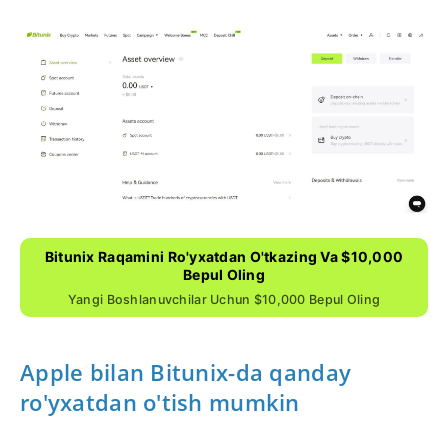
Bitunix Raqamini Ro'yxatdan O'tkazing Va $10,000
Bepul Oling
Yangi Boshlanuvchilar Uchun $10,000 Bepul Oling
Apple bilan Bitunix-da qanday
ro'yxatdan o'tish mumkin