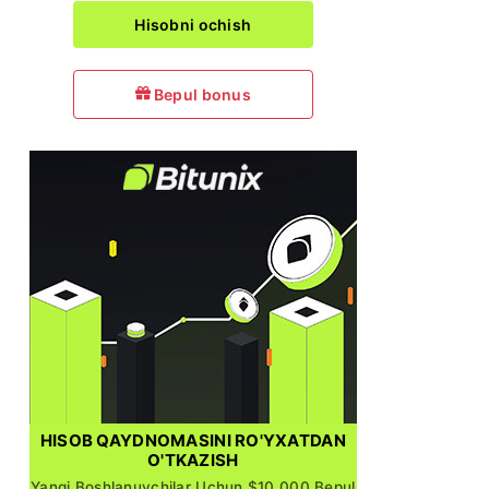
Hisobni ochish
Bepul bonus
HISOB QAYDNOMASINI RO'YXATDAN
O'TKAZISH
Yangi Boshlanuvchilar Uchun $10,000 Bepul