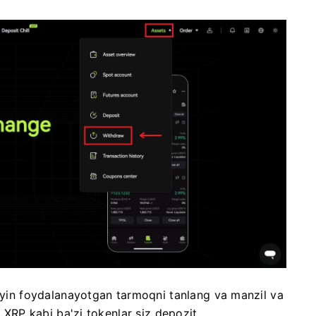
yin foydalanayotgan tarmoqni tanlang va manzil va
.
XRP kabi ba'zi tokenlar siz depozit