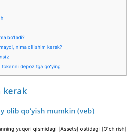
sh
ma bo'ladi?
maydi, nima qilishim kerak?
ansiz
 tokenni depozitga qo'ying
h kerak
ay olib qo'yish mumkin (veb)
anning yuqori qismidagi [Assets] ostidagi [O'chirish]