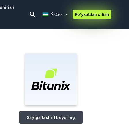
shirish
Ўзбек
Ўзбек
Roʻyxatdan oʻtish
Saytga tashrif buyuring