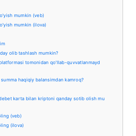
qo'yish mumkin (veb)
qo'yish mumkin (ilova)
dim
nday olib tashlash mumkin?
 platformasi tomonidan qo'llab-quvvatlanmayd
n summa haqiqiy balansimdan kamroq?
debet karta bilan kriptoni qanday sotib olish mu
oling (veb)
ling (ilova)