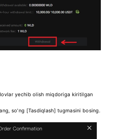
lovlar yechib olish miqdoriga kiritilgan
qlang, so'ng [Tasdiqlash] tugmasini bosing.