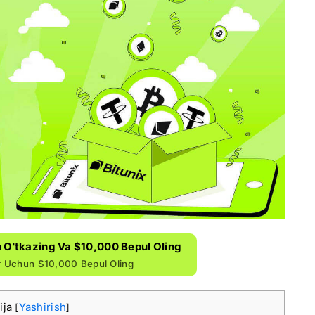
 O'tkazing Va $10,000 Bepul Oling
r Uchun $10,000 Bepul Oling
ija
Yashirish
[
]