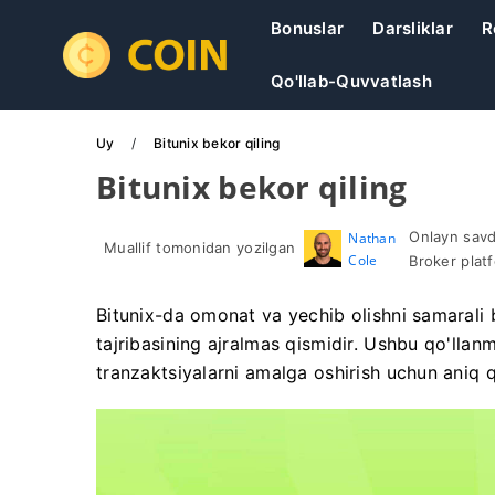
Bonuslar
Darsliklar
R
Qo'llab-Quvvatlash
Uy
Bitunix bekor qiling
Bitunix bekor qiling
Onlayn savdo
Nathan
Muallif tomonidan yozilgan
Cole
Broker platf
Bitunix-da omonat va yechib olishni samarali 
tajribasining ajralmas qismidir. Ushbu qo'lla
tranzaktsiyalarni amalga oshirish uchun aniq 