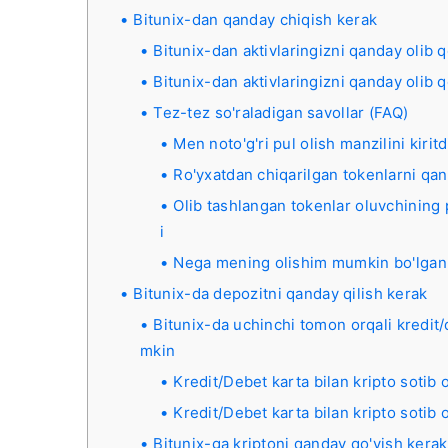
Bitunix-dan qanday chiqish kerak
Bitunix-dan aktivlaringizni qanday olib 
Bitunix-dan aktivlaringizni qanday olib 
Tez-tez so'raladigan savollar (FAQ)
Men noto'g'ri pul olish manzilini kirit
Ro'yxatdan chiqarilgan tokenlarni qa
Olib tashlangan tokenlar oluvchining
i
Nega mening olishim mumkin bo'lga
Bitunix-da depozitni qanday qilish kerak
Bitunix-da uchinchi tomon orqali kredit/
mkin
Kredit/Debet karta bilan kripto sotib 
Kredit/Debet karta bilan kripto sotib o
Bitunix-ga kriptoni qanday qo'yish kerak