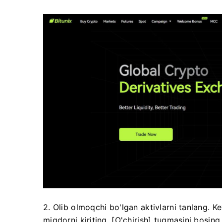
2. Olib olmoqchi bo'lgan aktivlarni tanlang.
Ke
miqdorni kiriting.
[O'chirish] tugmasini bosing