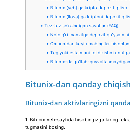
Bitunix (veb) ga kripto depozit qilish
Bitunix (Ilova) ga kriptoni depozit qili
Tez-tez so'raladigan savollar (FAQ)
Noto'g'ri manzilga depozit qo'ysam ni
Omonatdan keyin mablag'lar hisoblan
Teg yoki eslatmani to'ldirishni unutg
Bitunix-da qo'llab-quvvatlanmaydigan
Bitunix-dan qanday chiqis
Bitunix-dan aktivlaringizni qand
1. Bitunix veb-saytida hisobingizga kiring, ekr
tugmasini bosing.