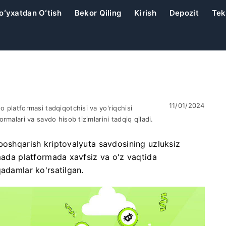
oʻyxatdan Oʻtish
Bekor Qiling
Kirish
Depozit
Tek
11/01/2024
 platformasi tadqiqotchisi va yo'riqchisi
ormalari va savdo hisob tizimlarini tadqiq qiladi.
boshqarish kriptovalyuta savdosining uzluksiz
nmada platformada xavfsiz va o'z vaqtida
qadamlar ko'rsatilgan.