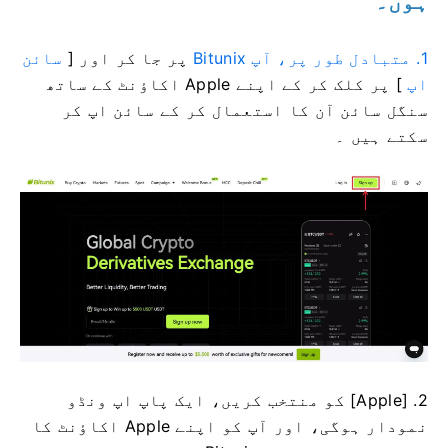
1. متبادل طور پر، آپ Bitunix
پر جا کر اور [
سائن
اپ
] پر کلک
کر کے اپنے Apple اکاؤنٹ کے ساتھ
سنگل سائن آن کا استعمال کر کے سائن اپ کر
سکتے ہیں ۔
2. [Apple] کو منتخب کریں، ایک پاپ اپ ونڈو
نمودار ہوگی، اور آپ کو اپنے Apple اکاؤنٹ کا