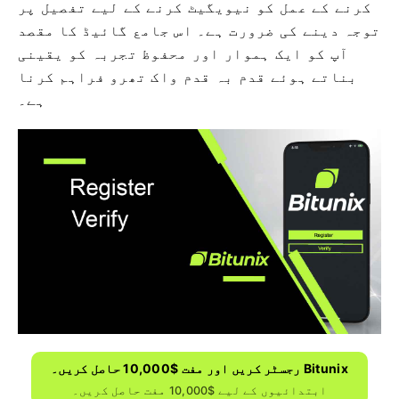
کرنے کے عمل کو نیویگیٹ کرنے کے لیے تفصیل پر
توجہ دینے کی ضرورت ہے۔ اس جامع گائیڈ کا مقصد
آپ کو ایک ہموار اور محفوظ تجربہ کو یقینی
بناتے ہوئے قدم بہ قدم واک تھرو فراہم کرنا
ہے۔
Bitunix رجسٹر کریں اور مفت $10,000 حاصل کریں۔
ابتدائیوں کے لیے $10,000 مفت حاصل کریں۔