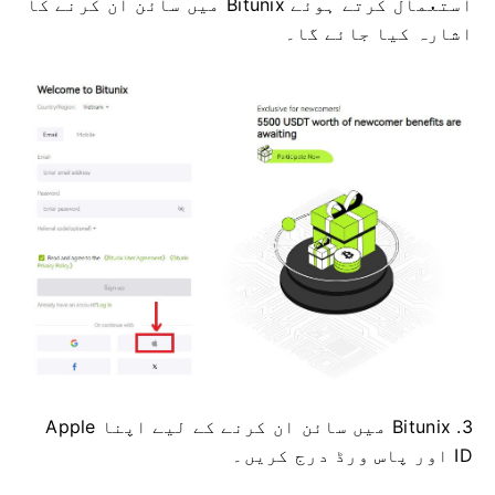
استعمال کرتے ہوئے Bitunix میں سائن ان کرنے کا
اشارہ کیا جائے گا۔
3. Bitunix میں سائن ان کرنے کے لیے اپنا Apple
ID اور پاس ورڈ درج کریں۔