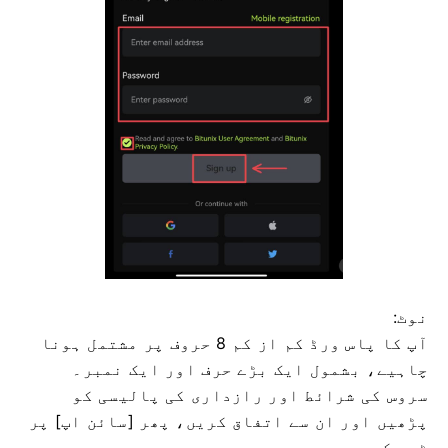
نوٹ:
آپ کا پاس ورڈ کم از کم 8 حروف پر مشتمل ہونا
چاہیے، بشمول ایک بڑے حرف اور ایک نمبر۔
سروس کی شرائط اور رازداری کی پالیسی کو
پڑھیں اور ان سے اتفاق کریں، پھر [سائن اپ] پر
ٹیپ کریں۔