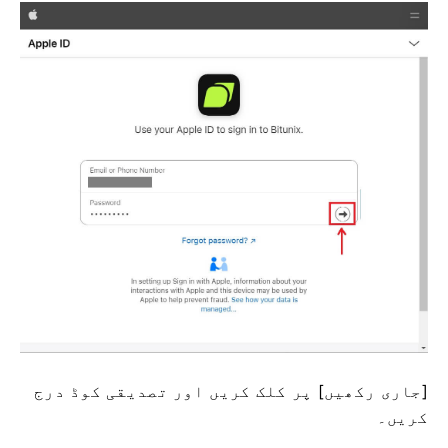
[جاری رکھیں] پر کلک کریں اور تصدیقی کوڈ درج
کریں۔