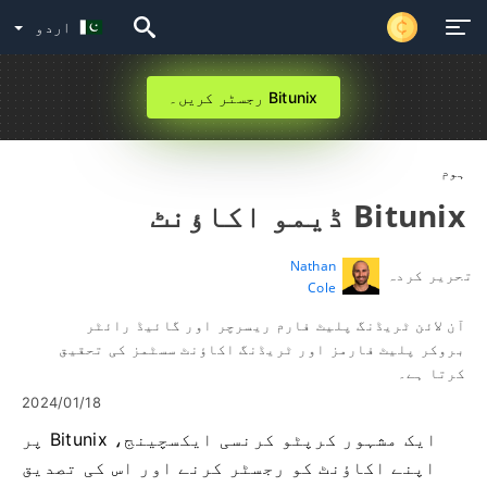
اردو
Bitunix رجسٹر کریں۔
ہوم
Bitunix ڈیمو اکاؤنٹ
Nathan
تحریر کردہ
Cole
آن لائن ٹریڈنگ پلیٹ فارم ریسرچر اور گائیڈ رائٹر
بروکر پلیٹ فارمز اور ٹریڈنگ اکاؤنٹ سسٹمز کی تحقیق
کرتا ہے۔
2024/01/18
ایک مشہور کرپٹو کرنسی ایکسچینج، Bitunix پر
اپنے اکاؤنٹ کو رجسٹر کرنے اور اس کی تصدیق