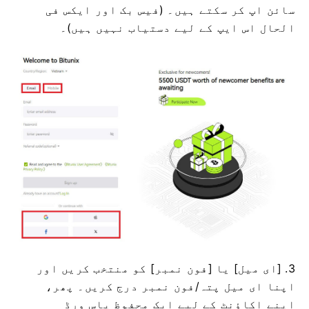
سائن اپ کر سکتے ہیں۔
(فیس بک اور ایکس فی
الحال اس ایپ کے لیے دستیاب نہیں ہیں)۔
3. [ای میل] یا [فون نمبر] کو منتخب کریں اور
اپنا ای میل پتہ/فون نمبر درج کریں۔
پھر،
اپنے اکاؤنٹ کے لیے ایک محفوظ پاس ورڈ