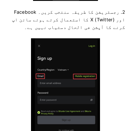
2. رجسٹریشن کا طریقہ منتخب کریں۔
Facebook
اور X (Twitter) کا استعمال کرتے ہوئے سائن اپ
کرنے کا آپشن فی الحال دستیاب نہیں ہے۔