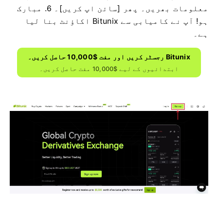
معلومات بھریں۔
پھر [سائن اپ کریں]۔
6. مبارک
ہو!
آپ نے کامیابی سے Bitunix اکاؤنٹ بنا لیا
ہے۔
Bitunix رجسٹر کریں اور مفت $10,000 حاصل کریں۔
ابتدائیوں کے لیے $10,000 مفت حاصل کریں۔