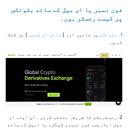
فون نمبر یا ای میل کے ساتھ بٹونکس
پر کیسے رجسٹر ہوں۔
1. بٹونکس
پر جائیں
اور [
سائن اپ کریں
] پر کلک
کریں۔
2. رجسٹریشن کا طریقہ منتخب کریں۔
آپ اپنے ای
میل ایڈریس، فون نمبر، گوگل، یا ایپل کے ساتھ