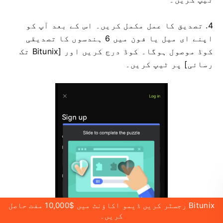
4. تصدیق کا عمل مکمل کریں۔
اس کے بعد آپ کو
اپنے ای میل یا فون میں 6 ہندسوں کا تصدیقی
کوڈ موصول ہوگا۔
کوڈ درج کریں اور [Bitunix تک
رسائی] پر ٹیپ کریں۔
Bitunix رجسٹر کریں ڈیمو اکاؤنٹ میں $10,000 مفت حاصل
کریں۔