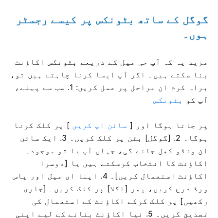
گوگل کے ساتھ بٹونکس پر کیسے رجسٹر
ہوں۔
مزید یہ کہ آپ جی میل کے ذریعے بٹونکس اکاؤنٹ
بنا سکتے ہیں۔
اگر آپ ایسا کرنا چاہتے ہیں تو،
براہ کرم ان مراحل پر عمل کریں: 1. سب سے پہلے،
آپ کو
بٹونکس
پر جانا ہوگا
اور [
سائن اپ کریں
] پر کلک کرنا
ہوگا۔
2. [گوگل] بٹن پر کلک کریں۔
3. ایک سائن
ان ونڈو کھل جائے گی، جہاں آپ یا تو موجودہ
اکاؤنٹ کا انتخاب کرسکتے ہیں یا [دوسرا
اکاؤنٹ استعمال کریں]۔
4. اپنا ای میل اور پاس
ورڈ درج کریں، پھر [اگلا] پر کلک کریں۔
[جاری
رکھیں] پر کلک کرکے اکاؤنٹ کے استعمال کی
تصدیق کریں۔
5. نیا اکاؤنٹ بنانے کے لیے اپنی