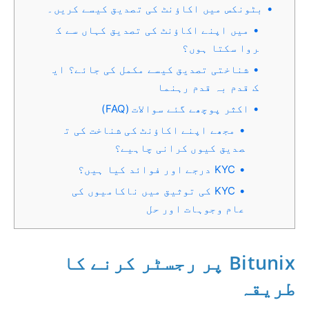
بٹونکس میں اکاؤنٹ کی تصدیق کیسے کریں۔
میں اپنے اکاؤنٹ کی تصدیق کہاں سے ک
روا سکتا ہوں؟
شناختی تصدیق کیسے مکمل کی جائے؟ ای
ک قدم بہ قدم رہنما
اکثر پوچھے گئے سوالات (FAQ)
مجھے اپنے اکاؤنٹ کی شناخت کی ت
صدیق کیوں کرانی چاہیے؟
KYC درجے اور فوائد کیا ہیں؟
KYC کی توثیق میں ناکامیوں کی
عام وجوہات اور حل
Bitunix پر رجسٹر کرنے کا
طریقہ