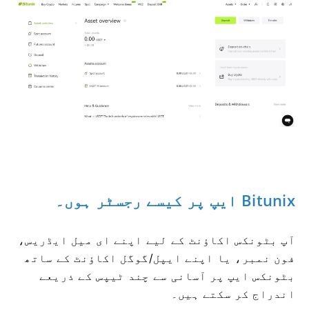
Bitunix ایپ پر کیسے رجسٹر ہوں۔
آپ بٹونکس اکاؤنٹ کے لیے اپنے ای میل ایڈریس،
فون نمبر، یا اپنے ایپل/گوگل اکاؤنٹ کے ساتھ
بٹونکس ایپ پر آسانی سے چند ٹیپس کے ذریعے
اندراج کر سکتے ہیں۔