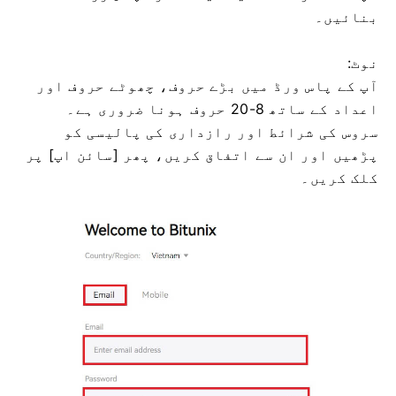
بنائیں۔
نوٹ:
آپ کے پاس ورڈ میں بڑے حروف، چھوٹے حروف اور
اعداد کے ساتھ 8-20 حروف ہونا ضروری ہے۔
سروس کی شرائط اور رازداری کی پالیسی کو
پڑھیں اور ان سے اتفاق کریں، پھر [سائن اپ] پر
کلک کریں۔