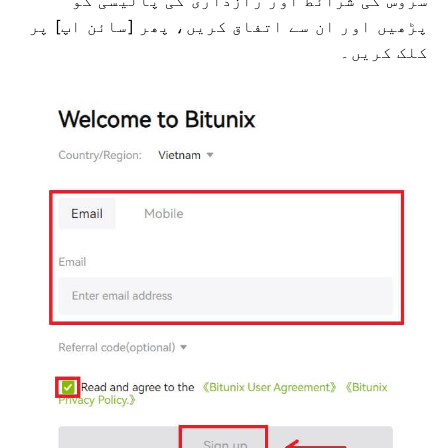
سروس کی شرائط اور رازداری کی پالیسی کو
پڑھیں اور ان سے اتفاق کریں، پھر [سائن اپ] پر
کلک کریں۔