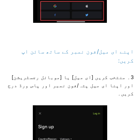
اپنے ای میل/فون نمبر کے ساتھ سائن اپ
کریں:
3۔ منتخب کریں [ای میل] یا [موبائل رجسٹریشن]
اور اپنا ای میل پتہ/فون نمبر اور پاس ورڈ درج
کریں۔