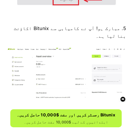
5. مبارک ہو!
آپ نے کامیابی سے Bitunix اکاؤنٹ
بنا لیا ہے۔
Bitunix رجسٹر کریں اور مفت $10,000 حاصل کریں۔
ابتدائیوں کے لیے $10,000 مفت حاصل کریں۔