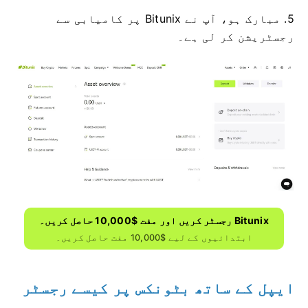
5. مبارک ہو، آپ نے Bitunix پر کامیابی سے
رجسٹریشن کر لی ہے۔
Bitunix رجسٹر کریں اور مفت $10,000 حاصل کریں۔
ابتدائیوں کے لیے $10,000 مفت حاصل کریں۔
ایپل کے ساتھ بٹونکس پر کیسے رجسٹر
ہوں۔