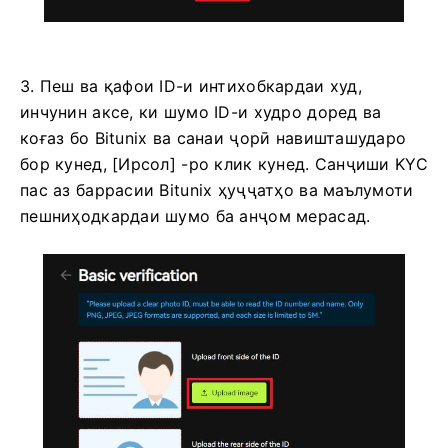
3. Пеш ва қафои ID-и интихобкардаи худ,
инчунин аксе, ки шумо ID-и худро доред ва
коғаз бо Bitunix ва санаи ҷорӣ навишташударо
бор кунед, [Ирсол] -ро клик кунед.
Санҷиши KYC
пас аз баррасии Bitunix ҳуҷҷатҳо ва маълумоти
пешниҳодкардаи шумо ба анҷом мерасад.