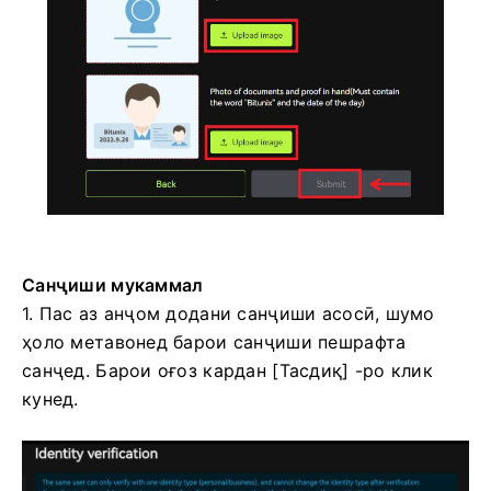
Санҷиши мукаммал
1. Пас аз анҷом додани санҷиши асосӣ, шумо
ҳоло метавонед барои санҷиши пешрафта
санҷед.
Барои оғоз кардан [Тасдиқ] -ро клик
кунед.