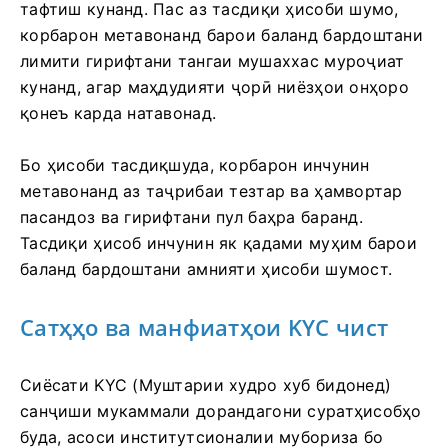
тафтиш кунанд.
Пас аз тасдиқи ҳисоби шумо,
корбарон метавонанд барои баланд бардоштани
лимити гирифтани тангаи мушаххас муроҷиат
кунанд, агар маҳдудияти ҷорӣ ниёзҳои онҳоро
қонеъ карда натавонад.
Бо ҳисоби тасдиқшуда, корбарон инчунин
метавонанд аз таҷрибаи тезтар ва ҳамвортар
пасандоз ва гирифтани пул баҳра баранд.
Тасдиқи ҳисоб инчунин як қадами муҳим барои
баланд бардоштани амнияти ҳисоби шумост.
Сатҳҳо ва манфиатҳои KYC чист
Сиёсати KYC (Муштарии худро хуб бидонед)
санҷиши мукаммали дорандагони суратҳисобҳо
буда, асоси институтсионалии мубориза бо