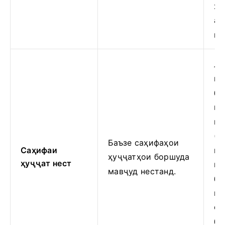
ҳу
ак
ку
Лу
на
бо
на
на
(т
Баъзе саҳифаҳои
Саҳифаи
ва
ҳуҷҷатҳои боршуда
ҳуҷҷат нест
ку
мавҷуд нестанд.
бо
ку
са
бо