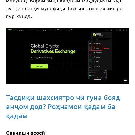
мекунад.
Барои зиёд кардани маҳдудияти худ,
лутфан сатҳи мувофиқи Тафтишоти шахсиятро
пур кунед.
Тасдиқи шахсиятро чӣ гуна бояд
анҷом дод?
Роҳнамои қадам ба
қадам
Санҷиши асосӣ