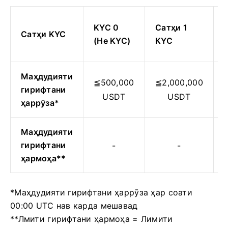
KYC 0
Сатҳи 1
Сатҳи KYC
(Не KYC)
KYC
Маҳдудияти
≦500,000
≦2,000,000
гирифтани
USDT
USDT
ҳаррӯза*
Маҳдудияти
гирифтани
-
-
ҳармоҳа**
*Маҳдудияти гирифтани ҳаррӯза ҳар соати
00:00 UTC нав карда мешавад
**Лмити гирифтани ҳармоҳа = Лимити