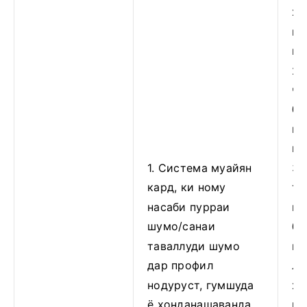
хо
ни
ша
2.
че
бо
ни
ша
3.
1. Система муайян
та
кард, ки ному
ши
насаби пурраи
бо
шумо/санаи
ис
таваллуди шумо
лу
дар профил
ҳо
нодуруст, гумшуда
ши
ё хонданашаванда