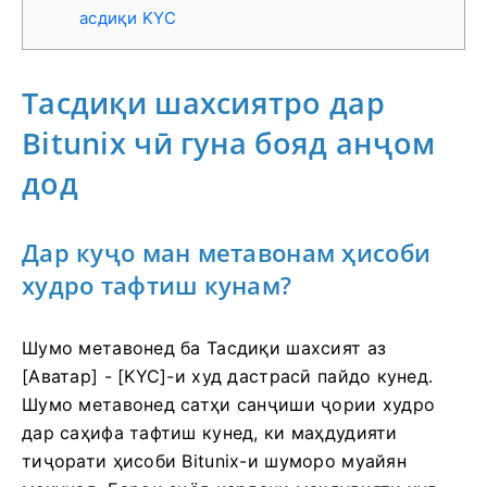
асдиқи KYC
Тасдиқи шахсиятро дар
Bitunix чӣ гуна бояд анҷом
дод
Дар куҷо ман метавонам ҳисоби
худро тафтиш кунам?
Шумо метавонед ба Тасдиқи шахсият аз
[Аватар] - [KYC]-и худ дастрасӣ пайдо кунед.
Шумо метавонед сатҳи санҷиши ҷории худро
дар саҳифа тафтиш кунед, ки маҳдудияти
тиҷорати ҳисоби Bitunix-и шуморо муайян