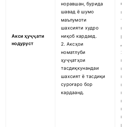
норавшан, бурида
бо
шавад ё шумо
ку
маълумоти
та
шахсияти худро
гӯ
Акси ҳуҷҷати
ниқоб кардаед.
ра
нодуруст
2. Аксҳои
до
номатлуби
2.
ҳуҷҷатҳои
гу
тасдиқкунандаи
қо
шахсият ё тасдиқи
ша
суроғаро бор
қа
кардаанд.
ши
ко
ми
ша
ро