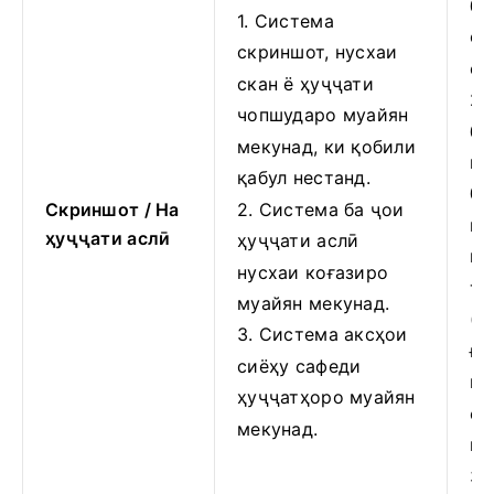
бо
1. Система
фо
скриншот, нусхаи
фа
скан ё ҳуҷҷати
2.
чопшударо муайян
бо
мекунад, ки қобили
ку
қабул нестанд.
бо
Скриншот / На
2. Система ба ҷои
на
ҳуҷҷати аслӣ
ҳуҷҷати аслӣ
ко
нусхаи коғазиро
та
муайян мекунад.
(P
3. Система аксҳои
ға
сиёҳу сафеди
на
ҳуҷҷатҳоро муайян
он
мекунад.
не
3.