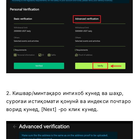
2. Кишвар/минтақаро интихоб кунед ва шаҳр,
суроғаи истиқомати қонунӣ ва индекси почтаро
ворид кунед, [Next] -ро клик кунед.