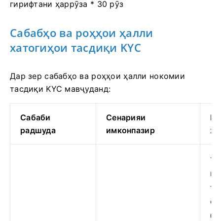
гирифтани ҳаррӯза * 30 рӯз
Сабабҳо ва роҳҳои ҳалли
хатогиҳои тасдиқи KYC
Дар зер сабабҳо ва роҳҳои ҳалли нокомии
тасдиқи KYC мавҷуданд:
Сабаби
Сенарияи
Ма
радшуда
имконпазир
ҳа
1.
шу
та
са
бо