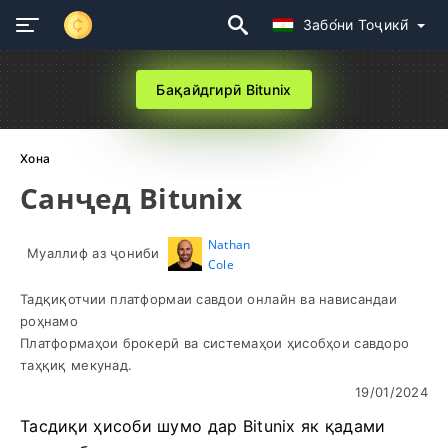
Забо́ни Тоҷикӣ́
Бақайдгирӣ Bitunix
Хона
Санҷед Bitunix
Nathan
Муаллиф аз ҷониби
Cole
Тадқиқотчии платформаи савдои онлайн ва нависандаи
роҳнамо
Платформаҳои брокерӣ ва системаҳои ҳисобҳои савдоро
таҳқиқ мекунад.
19/01/2024
Тасдиқи ҳисоби шумо дар Bitunix як қадами