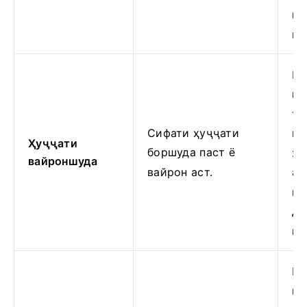
му
ка
Бо
ку
та
Сифати ҳуҷҷати
на
Ҳуҷҷати
боршуда паст ё
хо
вайроншуда
вайрон аст.
ас
на
да
не
Бо
ку