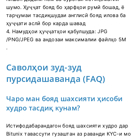
шумо. Ҳуҷҷат бояд бо ҳарфҳои румӣ бошад, ё
тарҷумаи тасдиқшудаи англисӣ бояд илова ба
ҳуҷҷати аслӣ бор карда шавад
4. Намудҳои ҳуҷҷатҳои қабулшуда: JPG
/PNG/JPEG ва андозаи максималии файлҳо 5M
.
Саволҳои зуд-зуд
пурсидашаванда (FAQ)
Чаро ман бояд шахсияти ҳисоби
худро тасдиқ кунам?
Истифодабарандагон бояд шахсияти худро дар
Bitunix тавассути гузаштан аз раванди KYC-и мо