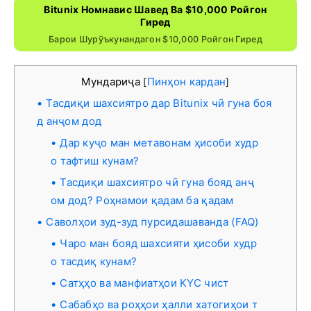
Bitunix Номнавис Шавед Ва $10,000 Ройгон
Гиред
Барои Шурӯъкунандагон $10,000 Ройгон Гиред
Мундариҷа
Пинҳон кардан
[
]
Тасдиқи шахсиятро дар Bitunix чӣ гуна боя
д анҷом дод
Дар куҷо ман метавонам ҳисоби худр
о тафтиш кунам?
Тасдиқи шахсиятро чӣ гуна бояд анҷ
ом дод? Роҳнамои қадам ба қадам
Саволҳои зуд-зуд пурсидашаванда (FAQ)
Чаро ман бояд шахсияти ҳисоби худр
о тасдиқ кунам?
Сатҳҳо ва манфиатҳои KYC чист
Сабабҳо ва роҳҳои ҳалли хатогиҳои т