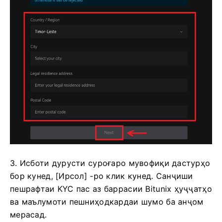
3. Исботи дурусти суроғаро мувофиқи дастурҳо
бор кунед, [Ирсол] -ро клик кунед.
Санҷиши
пешрафтаи KYC пас аз баррасии Bitunix ҳуҷҷатҳо
ва маълумоти пешниҳодкардаи шумо ба анҷом
мерасад.