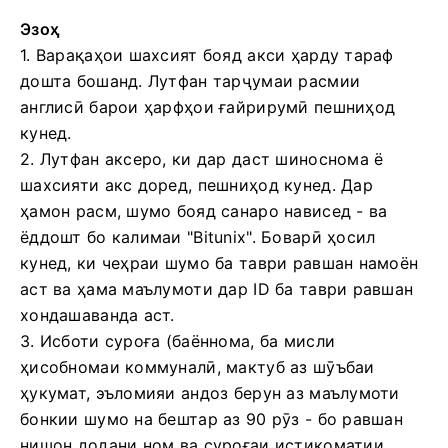
Эзоҳ
1. Варақаҳои шахсият бояд акси ҳарду тараф
дошта бошанд.
Лутфан тарҷумаи расмии
англисӣ барои ҳарфҳои ғайрирумӣ пешниҳод
кунед.
2. Лутфан аксеро, ки дар даст шиноснома ё
шахсияти акс доред, пешниҳод кунед.
Дар
ҳамон расм, шумо бояд санаро нависед - ва
ёддошт бо калимаи "Bitunix".
Боварӣ ҳосил
кунед, ки чеҳраи шумо ба таври равшан намоён
аст ва ҳама маълумоти дар ID ба таври равшан
хондашаванда аст.
3. Исботи суроға (баённома, ба мисли
ҳисобномаи коммуналӣ, мактуб аз шӯъбаи
ҳукумат, эъломияи андоз берун аз маълумоти
бонкии шумо на бештар аз 90 рӯз - бо равшан
нишон додани ном ва суроғаи истиқоматии