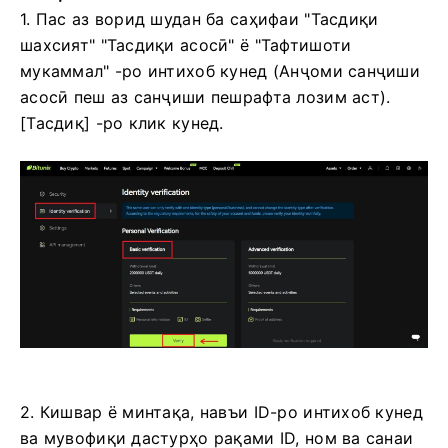
1. Пас аз ворид шудан ба саҳифаи "Тасдиқи
шахсият" "Тасдиқи асосӣ" ё "Тафтишоти
мукаммал" -ро интихоб кунед (Анҷоми санҷиши
асосӣ пеш аз санҷиши пешрафта лозим аст).
[Тасдиқ] -ро клик кунед.
2. Кишвар ё минтақа, навъи ID-ро интихоб кунед
ва мувофиқи дастурҳо рақами ID, ном ва санаи