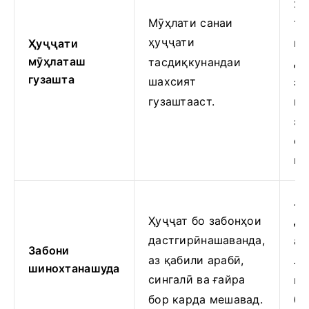
ҳу
Мӯҳлати санаи
та
ҳуҷҷати
ша
Ҳуҷҷати
мӯҳлаташ
тасдиқкунандаи
да
гузашта
шахсият
эъ
гузаштааст.
ва
эъ
ох
на
Лу
Ҳуҷҷат бо забонҳои
ди
дастгирӣнашаванда,
ал
Забони
аз қабили арабӣ,
ло
шинохтанашуда
сингалӣ ва ғайра
ши
бор карда мешавад.
ба