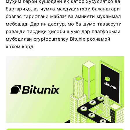
муҳим барои кушодани як қатор хусусиятҳо ва
бартариҳо, аз ҷумла маҳдудиятҳои баландтари
бозпас гирифтани маблағ ва амнияти мукаммал
мебошад. Дар ин дастур, мо ба шумо тавассути
раванди тасдиқи ҳисоби шумо дар платформаи
мубодилаи cryptocurrency Bitunix роҳнамоӣ
хоҳем кард.