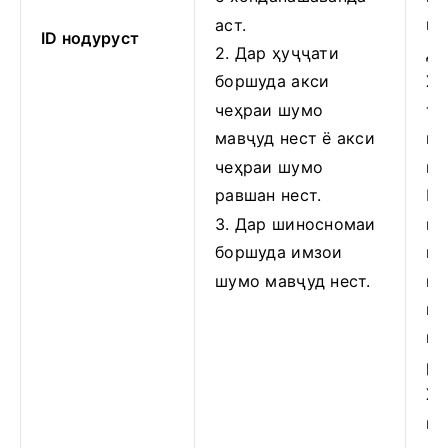
им
аст.
ID нодуруст
до
2. Дар ҳуҷҷати
Ҳу
боршуда акси
та
чеҳраи шумо
ша
мавҷуд нест ё акси
ин
чеҳраи шумо
Ши
равшан нест.
ша
3. Дар шиносномаи
ша
боршуда имзои
иҷ
шумо мавҷуд нест.
иқ
ша
ро
Ҳу
қа