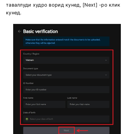
таваллуди худро ворид кунед, [Next] -ро клик
кунед.