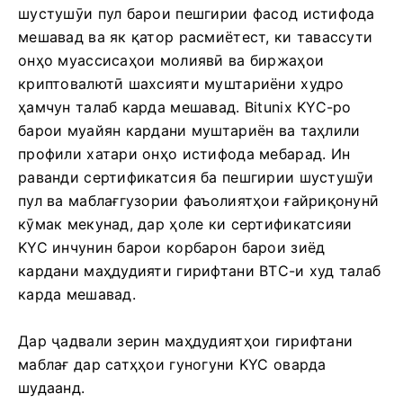
шустушӯи пул барои пешгирии фасод истифода
мешавад ва як қатор расмиётест, ки тавассути
онҳо муассисаҳои молиявӣ ва биржаҳои
криптовалютӣ шахсияти муштариёни худро
ҳамчун талаб карда мешавад.
Bitunix KYC-ро
барои муайян кардани муштариён ва таҳлили
профили хатари онҳо истифода мебарад.
Ин
раванди сертификатсия ба пешгирии шустушӯи
пул ва маблағгузории фаъолиятҳои ғайриқонунӣ
кӯмак мекунад, дар ҳоле ки сертификатсияи
KYC инчунин барои корбарон барои зиёд
кардани маҳдудияти гирифтани BTC-и худ талаб
карда мешавад.
Дар ҷадвали зерин маҳдудиятҳои гирифтани
маблағ дар сатҳҳои гуногуни KYC оварда
шудаанд.