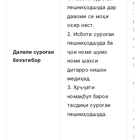
ко
пешниҳодшуда дар
Ҳи
давоми се моҳи
ра
охир нест.
Ис
2. Исботи суроғаи
ма
пешниҳодшуда ба
ҷо
Далели суроғаи
ҷои номи шумо
до
беэътибор
номи шахси
Ин
дигарро нишон
те
медиҳад.
ка
3. Ҳуҷҷати
те
номақбул барои
хо
тасдиқи суроғаи
Эъ
пешниҳодшуда.
ан
Ве
ан