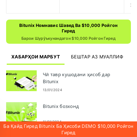
ху
Bitunix Номнавис Шавед Ва $10,000 Ройгон
Гиред
Барои Шурӯъкунандагон $10,000 Ройгон Гиред
ХАБАРҲОИ МАРБУТ
БЕШТАР АЗ МУАЛЛИФ
Чӣ тавр кушодани ҳисоб дар
Bitunix
13/01/2024
Bitunix бозхонд
11/01/2024
Ба Қайд Гиред Bitunix Ба Ҳисоби DEMO $10,000 Ройгон
Гиред