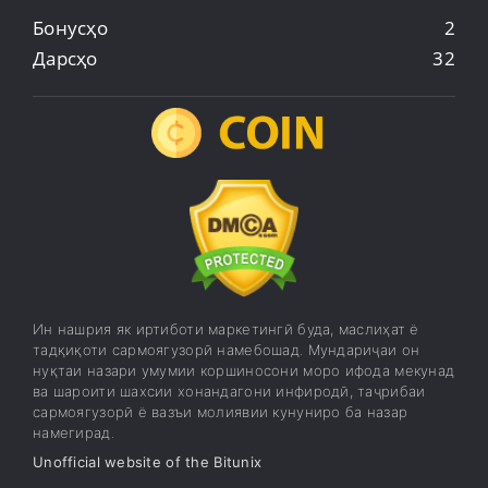
Бонусҳо
2
Дарсҳо
32
Ин нашрия як иртиботи маркетингӣ буда, маслиҳат ё
тадқиқоти сармоягузорӣ намебошад. Мундариҷаи он
нуқтаи назари умумии коршиносони моро ифода мекунад
ва шароити шахсии хонандагони инфиродӣ, таҷрибаи
сармоягузорӣ ё вазъи молиявии кунуниро ба назар
намегирад.
Unofficial website of the Bitunix