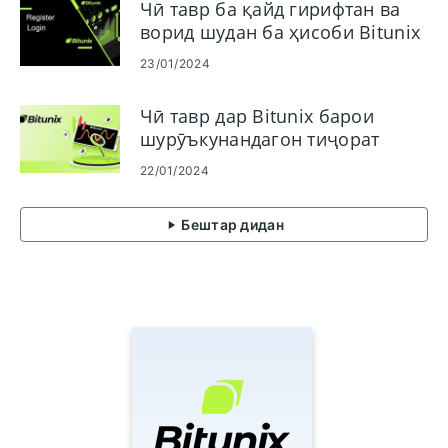
Чӣ тавр ба қайд гирифтан ва
ворид шудан ба ҳисоби Bitunix
23/01/2024
Чӣ тавр дар Bitunix барои
шурӯъкунандагон тиҷорат
кардан мумкин аст
22/01/2024
Бештар дидан