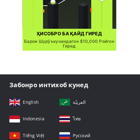
ҲИСОБРО БА ҚАЙД ГИРЕД
Барои Шурӯъкунандагон $10,000 Ройгон
Гиред
Забонро интихоб кунед
English
العربيّة
Indonesia
ไทย
Tiếng Việt
Русский