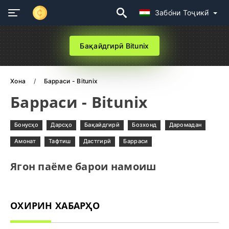
Забо́ни Тоҷикӣ́
Бақайдгирӣ Bitunix
Хона
Барраси - Bitunix
Барраси - Bitunix
Бонусҳо
Дарсҳо
Бақайдгирӣ
Бозхонд
Даромадан
Амонат
Тафтиш
Дастгирӣ
Барраси
Ягон паёме барои намоиш
ОХИРИН ХАБАРҲО