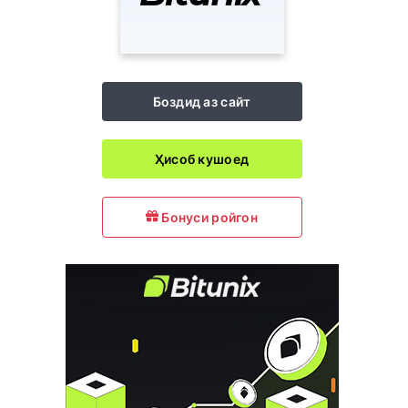
Боздид аз сайт
Ҳисоб кушоед
Бонуси ройгон