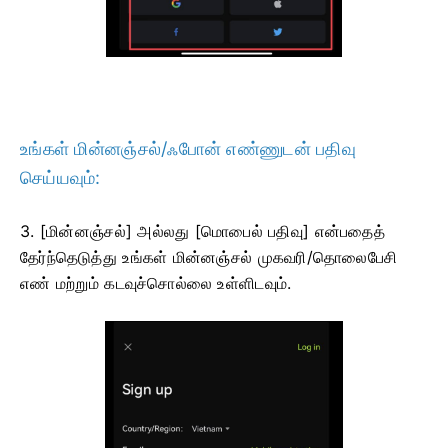
உங்கள் மின்னஞ்சல்/ஃபோன் எண்ணுடன் பதிவு
செய்யவும்:
3. [மின்னஞ்சல்] அல்லது [மொபைல் பதிவு] என்பதைத்
தேர்ந்தெடுத்து உங்கள் மின்னஞ்சல் முகவரி/தொலைபேசி
எண் மற்றும் கடவுச்சொல்லை உள்ளிடவும்.