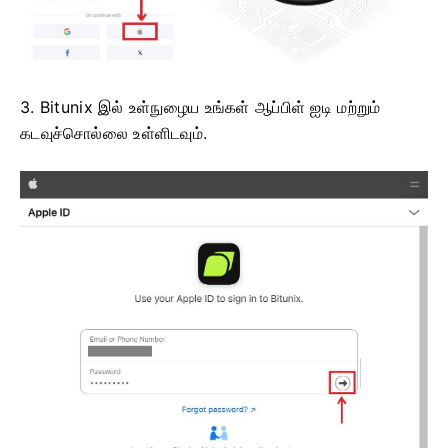
3. Bitunix இல் உள்நுழைய உங்கள் ஆப்பிள் ஐடி மற்றும்
கடவுச்சொல்லை உள்ளிடவும்.