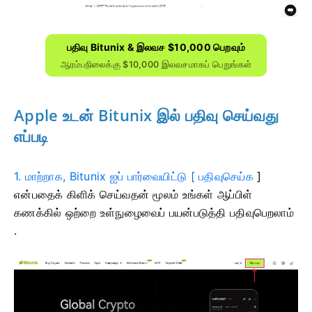
பதிவு Bitunix & இலவச $10,000 பெறவும்
ஆரம்பநிலைக்கு $10,000 இலவசமாகப் பெறுங்கள்
Apple உடன் Bitunix இல் பதிவு செய்வது
எப்படி
1. மாற்றாக, Bitunix ஐப் பார்வையிட்டு [
பதிவுசெய்க
]
என்பதைக் கிளிக் செய்வதன்
மூலம் உங்கள் ஆப்பிள்
கணக்கில் ஒற்றை உள்நுழைவைப் பயன்படுத்தி பதிவுபெறலாம்
.