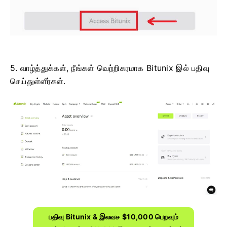
5. வாழ்த்துக்கள், நீங்கள் வெற்றிகரமாக Bitunix இல் பதிவு
செய்துள்ளீர்கள்.
பதிவு Bitunix & இலவச $10,000 பெறவும்