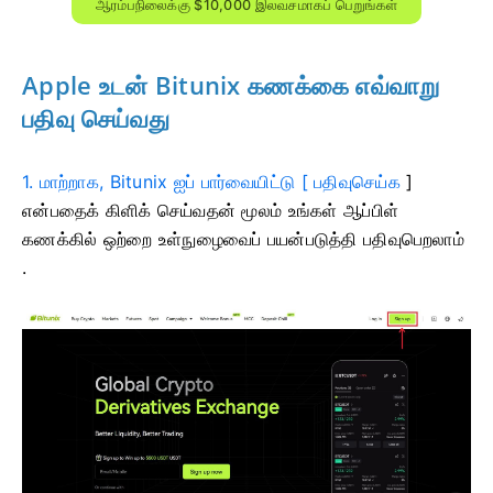
ஆரம்பநிலைக்கு $10,000 இலவசமாகப் பெறுங்கள்
Apple உடன் Bitunix கணக்கை எவ்வாறு
பதிவு செய்வது
1. மாற்றாக, Bitunix ஐப் பார்வையிட்டு [
பதிவுசெய்க
]
என்பதைக் கிளிக் செய்வதன்
மூலம் உங்கள் ஆப்பிள்
கணக்கில் ஒற்றை உள்நுழைவைப் பயன்படுத்தி பதிவுபெறலாம்
.