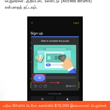
பெறுவீர்கள்.
குறியீட்டை உள்ளிட்டு [Access Bitunix]
என்பதைத் தட்டவும்.
பதிவு Bitunix டெமோ கணக்கில் $10,000 இலவசமாகப் பெறுங்கள்