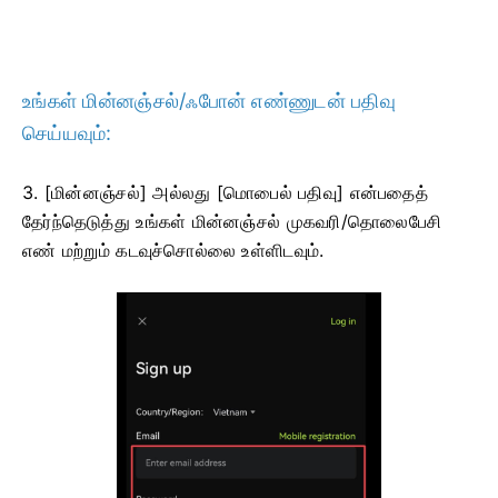
உங்கள் மின்னஞ்சல்/ஃபோன் எண்ணுடன் பதிவு
செய்யவும்:
3. [மின்னஞ்சல்] அல்லது [மொபைல் பதிவு] என்பதைத்
தேர்ந்தெடுத்து உங்கள் மின்னஞ்சல் முகவரி/தொலைபேசி
எண் மற்றும் கடவுச்சொல்லை உள்ளிடவும்.