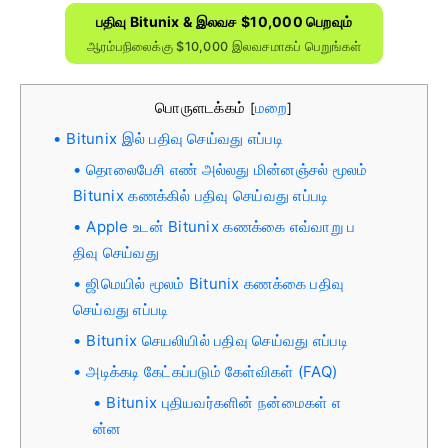
பதிவு Bitunix & இலவச $10,000 பெறவும்
ஆரம்பநிலைக்கு $10,000 இலவசமாகப் பெறுங்கள்
பொருளடக்கம்
மறை
[
]
Bitunix இல் பதிவு செய்வது எப்படி
தொலைபேசி எண் அல்லது மின்னஞ்சல் மூலம்
Bitunix கணக்கில் பதிவு செய்வது எப்படி
Apple உடன் Bitunix கணக்கை எவ்வாறு ப
திவு செய்வது
ஜிமெயில் மூலம் Bitunix கணக்கை பதிவு
செய்வது எப்படி
Bitunix செயலியில் பதிவு செய்வது எப்படி
அடிக்கடி கேட்கப்படும் கேள்விகள் (FAQ)
Bitunix புதியவர்களின் நன்மைகள் எ
ன்ன