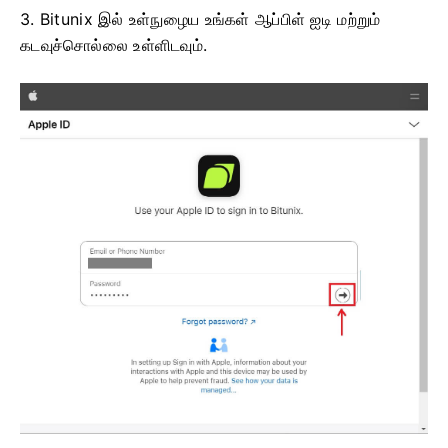
3. Bitunix இல் உள்நுழைய உங்கள் ஆப்பிள் ஐடி மற்றும்
கடவுச்சொல்லை உள்ளிடவும்.