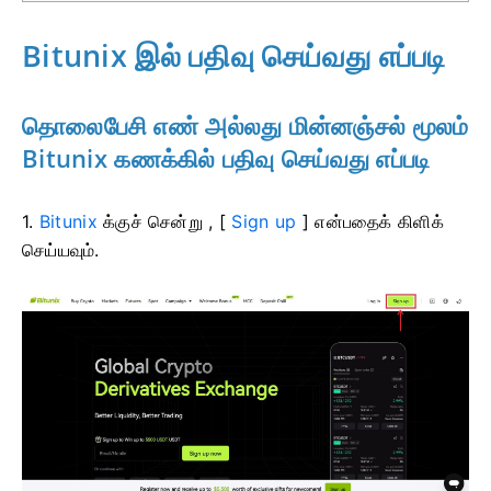
Bitunix இல் பதிவு செய்வது எப்படி
தொலைபேசி எண் அல்லது மின்னஞ்சல் மூலம்
Bitunix கணக்கில் பதிவு செய்வது எப்படி
1.
Bitunix
க்குச் சென்று , [
Sign up
] என்பதைக் கிளிக்
செய்யவும்.