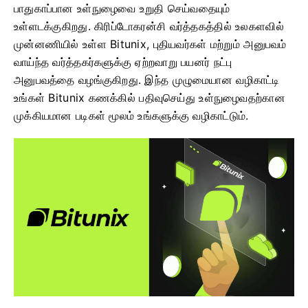
பாதுகாப்பான உள்நுழைவை உறுதி செய்வதையும்
உள்ளடக்குகிறது. கிரிப்டோகரன்சி வர்த்தகத்தில் உலகளவில்
முன்னணியில் உள்ள Bitunix, புதியவர்கள் மற்றும் அனுபவம்
வாய்ந்த வர்த்தகர்களுக்கு ஏற்றவாறு பயனர் நட்பு
அனுபவத்தை வழங்குகிறது. இந்த முழுமையான வழிகாட்டி
உங்கள் Bitunix கணக்கில் பதிவுசெய்து உள்நுழைவதற்கான
முக்கியமான படிகள் மூலம் உங்களுக்கு வழிகாட்டும்.