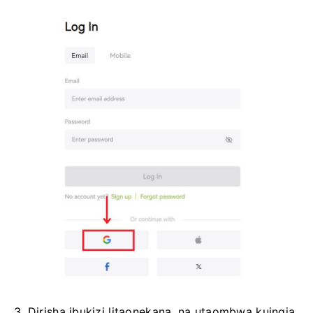
3. Dirisha ibukizi litaonekana, na utaombwa kuingia