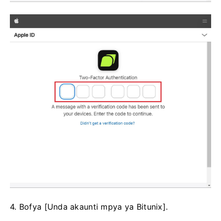
4. Bofya [Unda akaunti mpya ya Bitunix].