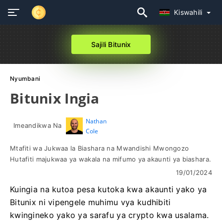
Kiswahili
Sajili Bitunix
Nyumbani
Bitunix Ingia
Nathan
Imeandikwa Na
Cole
Mtafiti wa Jukwaa la Biashara na Mwandishi Mwongozo
Hutafiti majukwaa ya wakala na mifumo ya akaunti ya biashara.
19/01/2024
Kuingia na kutoa pesa kutoka kwa akaunti yako ya
Bitunix ni vipengele muhimu vya kudhibiti
kwingineko yako ya sarafu ya crypto kwa usalama.