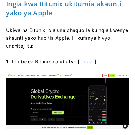
Ingia kwa Bitunix ukitumia akaunti
yako ya Apple
Ukiwa na Bitunix, pia una chaguo la kuingia kwenye
akaunti yako kupitia Apple.
Ili kufanya hivyo,
unahitaji tu:
1. Tembelea Bitunix na ubofye [
Ingia
].