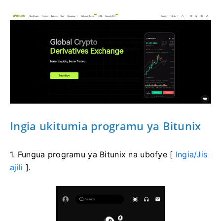
Ingia ukitumia programu ya Bitunix
1. Fungua programu ya Bitunix na ubofye [
Ingia/Jis
ajili
].