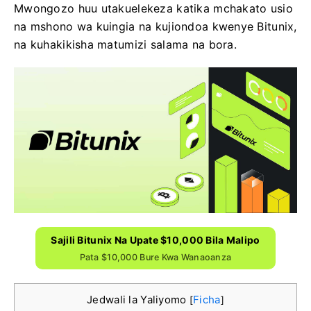
Mwongozo huu utakuelekeza katika mchakato usio
na mshono wa kuingia na kujiondoa kwenye Bitunix,
na kuhakikisha matumizi salama na bora.
Sajili Bitunix Na Upate $10,000 Bila Malipo
Pata $10,000 Bure Kwa Wanaoanza
Jedwali la Yaliyomo
Ficha
[
]