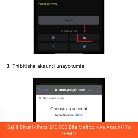
3. Thibitisha akaunti unayotumia.
Sajili Bitunix Pata $10,000 Bila Malipo Kwa Akaunti Ya
DEMO