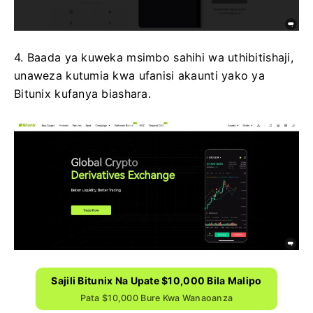
4. Baada ya kuweka msimbo sahihi wa uthibitishaji,
unaweza kutumia kwa ufanisi akaunti yako ya
Bitunix kufanya biashara.
Sajili Bitunix Na Upate $10,000 Bila Malipo
Pata $10,000 Bure Kwa Wanaoanza