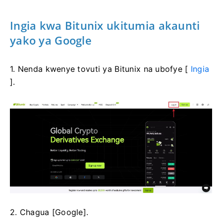
Ingia kwa Bitunix ukitumia akaunti
yako ya Google
1. Nenda kwenye tovuti ya Bitunix na ubofye [
Ingia
].
2. Chagua [Google].