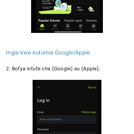
Ingia kwa kutumia Google/Apple
2. Bofya kitufe cha [Google] au [Apple].