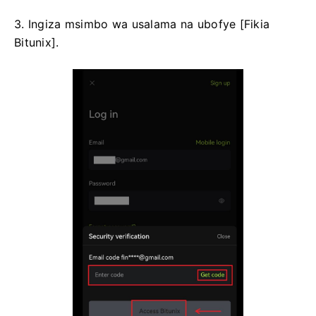
3. Ingiza msimbo wa usalama na ubofye [Fikia
Bitunix].