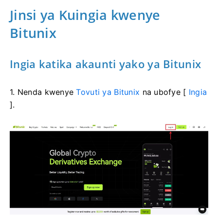
Jinsi ya Kuingia kwenye
Bitunix
Ingia katika akaunti yako ya Bitunix
1. Nenda kwenye
Tovuti ya Bitunix
na ubofye [
Ingia
].