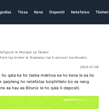
godisa
Tlosa
Kena
Depositi
Netefatso
Tšehet
Mofuputsi le Mongoli oa Tataiso
latform tsa broker le litsamaiso tsa li-account tsa khoebo.
2024-01-08
o ho qala ka ho tseba mekhoa ea ho kena le ea ho
se qaqileng ho netefatsa boiphihlelo bo se nang
nte ea hau ea Bitunix le ho qala li-depositi.