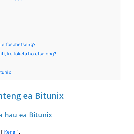
g e fosahetseng?
ti, ke lokela ho etsa eng?
tunix
teng ea Bitunix
 hau ea Bitunix
 [
Kena
].