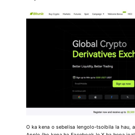
O ka kena o sebelisa lengolo-tsoibila la hau,
Apple (ho kena ha Facebook le X ha hona joal