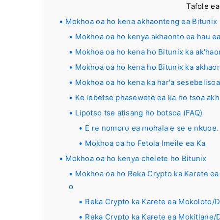
Tafole ea
Mokhoa oa ho kena akhaonteng ea Bitunix
Mokhoa oa ho kenya akhaonto ea hau ea
Mokhoa oa ho kena ho Bitunix ka ak'hao
Mokhoa oa ho kena ho Bitunix ka akhaon
Mokhoa oa ho kena ka har'a sesebelisoa
Ke lebetse phasewete ea ka ho tsoa akh
Lipotso tse atisang ho botsoa (FAQ)
E re nomoro ea mohala e se e nkuoe
Mokhoa oa ho Fetola Imeile ea Ka
Mokhoa oa ho kenya chelete ho Bitunix
Mokhoa oa ho Reka Crypto ka Karete ea 
o
Reka Crypto ka Karete ea Mokoloto/D
Reka Crypto ka Karete ea Mokitlane/D