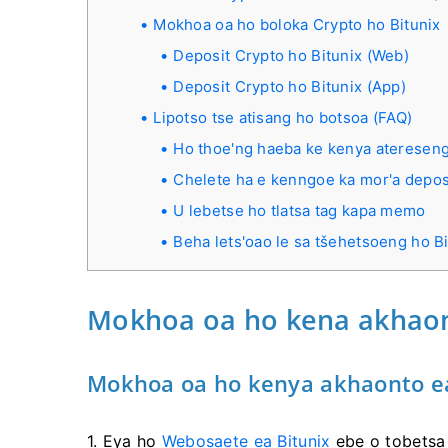
Mokhoa oa ho boloka Crypto ho Bitunix
Deposit Crypto ho Bitunix (Web)
Deposit Crypto ho Bitunix (App)
Lipotso tse atisang ho botsoa (FAQ)
Ho thoe'ng haeba ke kenya ateresen
Chelete ha e kenngoe ka mor'a deposi
U lebetse ho tlatsa tag kapa memo
Beha lets'oao le sa tšehetsoeng ho Bi
Mokhoa oa ho kena akhaon
Mokhoa oa ho kenya akhaonto ea
1. Eya ho
Webosaete ea Bitunix
ebe o tobetsa