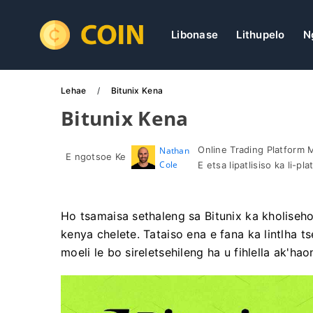
Libonase
Lithupelo
N
Lehae
Bitunix Kena
Bitunix Kena
Online Trading Platform 
Nathan
E ngotsoe Ke
Cole
E etsa lipatlisiso ka li-p
Ho tsamaisa sethaleng sa Bitunix ka kholiseh
kenya chelete. Tataiso ena e fana ka lintlha t
moeli le bo sireletsehileng ha u fihlella ak'hao