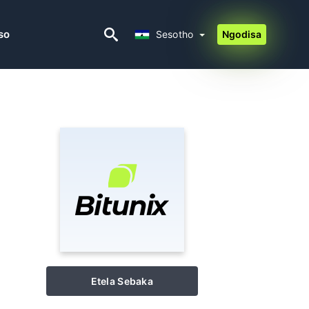
Sesotho
so
Sesotho
Ngodisa
Etela Sebaka