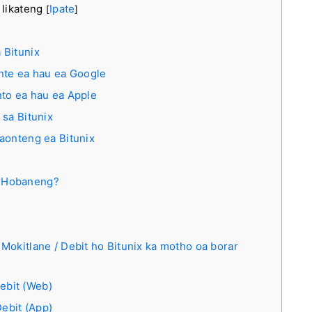
 likateng
Ipate
[
]
 Bitunix
nte ea hau ea Google
to ea hau ea Apple
 sa Bitunix
aonteng ea Bitunix
. Hobaneng?
Mokitlane / Debit ho Bitunix ka motho oa borar
ebit (Web)
ebit (App)