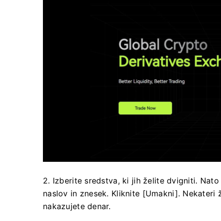
2. Izberite sredstva, ki jih želite dvigniti.
Nato 
naslov in znesek.
Kliknite [Umakni].
Nekateri 
nakazujete denar.