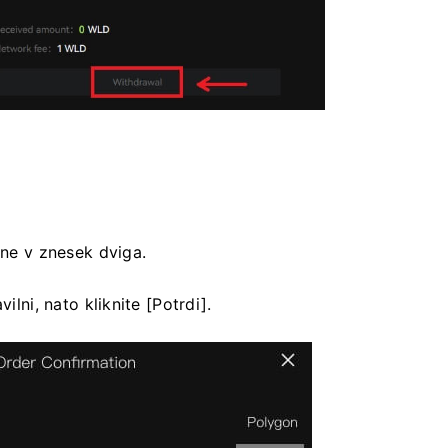
ene v znesek dviga.
ilni, nato kliknite [Potrdi].