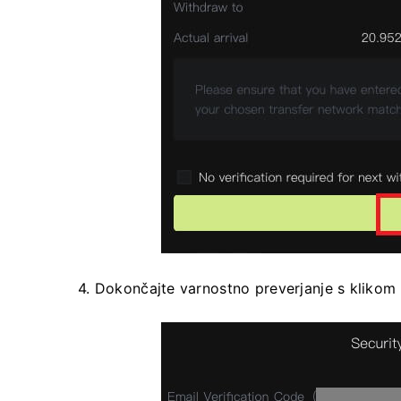
4. Dokončajte varnostno preverjanje s klikom