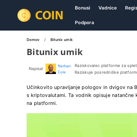
Bonusi
Vadnice
Regis
Podpora
Domov
Bitunix umik
Bitunix umik
Raziskovalec platforme za sple
Nathan
Napisal
Cole
Raziskuje posredniške platform
Učinkovito upravljanje pologov in dvigov na B
s kriptovalutami. Ta vodnik opisuje natančne k
na platformi.