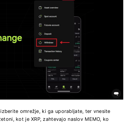
izberite omrežje, ki ga uporabljate, ter vnesite
žetoni, kot je XRP, zahtevajo naslov MEMO, ko