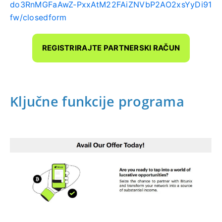
do3RnMGFaAwZ-PxxAtM22FAiZNVbP2AO2xsYyDi91
fw/closedform
REGISTRIRAJTE PARTNERSKI RAČUN
Ključne funkcije programa