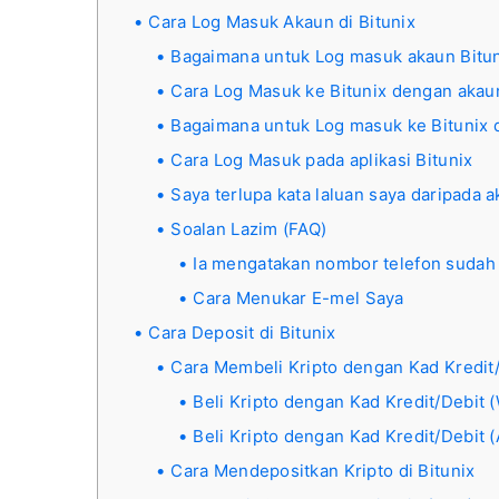
Cara Log Masuk Akaun di Bitunix
Bagaimana untuk Log masuk akaun Bitun
Cara Log Masuk ke Bitunix dengan akau
Bagaimana untuk Log masuk ke Bitunix 
Cara Log Masuk pada aplikasi Bitunix
Saya terlupa kata laluan saya daripada a
Soalan Lazim (FAQ)
Ia mengatakan nombor telefon sudah 
Cara Menukar E-mel Saya
Cara Deposit di Bitunix
Cara Membeli Kripto dengan Kad Kredit/D
Beli Kripto dengan Kad Kredit/Debit 
Beli Kripto dengan Kad Kredit/Debit (
Cara Mendepositkan Kripto di Bitunix