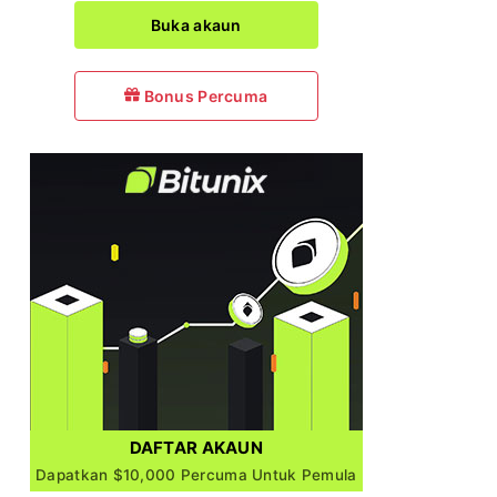
Buka akaun
Bonus Percuma
DAFTAR AKAUN
Dapatkan $10,000 Percuma Untuk Pemula