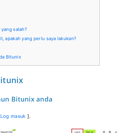
t yang salah?
it, apakah yang perlu saya lakukan?
da Bitunix
itunix
un Bitunix anda
[
Log masuk
].