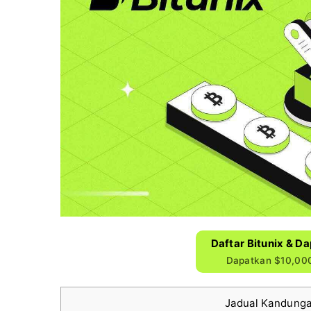
Daftar Bitunix & 
Dapatkan $10,00
Jadual Kandung