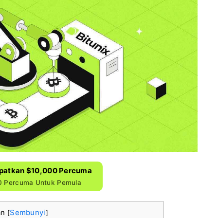
Dapatkan $10,000 Percuma
0 Percuma Untuk Pemula
an
Sembunyi
[
]