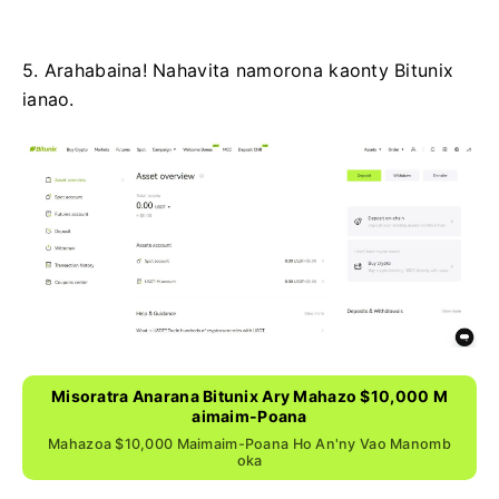
5. Arahabaina!
Nahavita namorona kaonty Bitunix
ianao.
Misoratra Anarana Bitunix Ary Mahazo $10,000 M
Aimaim-Poana
Mahazoa $10,000 Maimaim-Poana Ho An'ny Vao Manomb
Oka