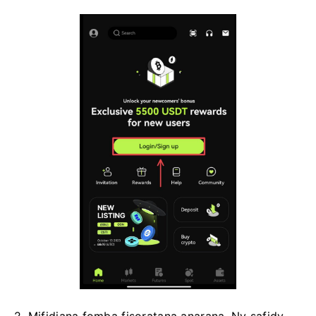
2. Mifidiana fomba fisoratana anarana.
Ny safidy