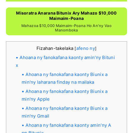
Misoratra Anarana Bitunix Ary Mahazo $10,000
Maimaim-Poana
Mahazoa $10,000 Maimaim-Poana Ho An'ny Vao
Manomboka
Fizahan-takelaka
afeno ny
[
]
Ahoana ny fanokafana kaonty amin'ny Bituni
x
Ahoana ny fanokafana kaonty Biunix a
min'ny laharana finday na mailaka
Ahoana ny fanokafana kaonty Biunix a
min'ny Apple
Ahoana ny fanokafana kaonty Biunix a
min'ny Gmail
Ahoana ny fanokafana kaonty amin'ny A
pp Bitunix