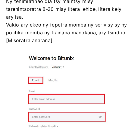
Ny tenimiafinao dia tsy maintsy misy
tarehintsoratra 8-20 misy litera lehibe, litera kely
ary isa.
Vakio ary ekeo ny fepetra momba ny serivisy sy ny
politika momba ny fiainana manokana, ary tsindrio
[Misoratra anarana].