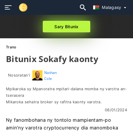
Malagasy
Sary Bitunix
Trano
Bitunix Sokafy kaonty
Nathan
Nosoratan'i
Cole
Mpikaroka sy Mpanoratra mpitari-dalana momba ny varotra an-
tserasera
Mikaroka sehatra broker sy rafitra kaonty varotra.
06/01/2024
Ny fanombohana ny tontolo mampientam-po
amin'ny varotra cryptocurrency dia manomboka