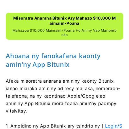
Misoratra Anarana Bitunix Ary Mahazo $10,000 M
Aimaim-Poana
Mahazoa $10,000 Maimaim-Poana Ho An'ny Vao Manomb
Oka
Ahoana ny fanokafana kaonty
amin'ny App Bitunix
Afaka misoratra anarana amin'ny kaonty Bitunix
ianao miaraka amin'ny adiresy mailaka, nomeraon-
telefaona, na ny kaontinao Apple/Google ao
amin'ny App Bitunix mora foana amin'ny paompy
vitsivitsy.
1. Ampidino ny App Bitunix ary tsindrio ny [
Login/S