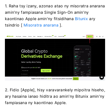
1. Raha tsy izany, azonao atao ny misoratra anarana
amin'ny fampiasana Single Sign-On amin'ny
kaontinao Apple amin'ny fitsidihana
Bitunix
ary
tsindrio [
Misoratra anarana
].
2. Fidio [Apple], hisy varavarankely mipoitra hiseho,
ary hasaina ianao hiditra ao amin'ny Bitunix amin'ny
fampiasana ny kaontinao Apple.