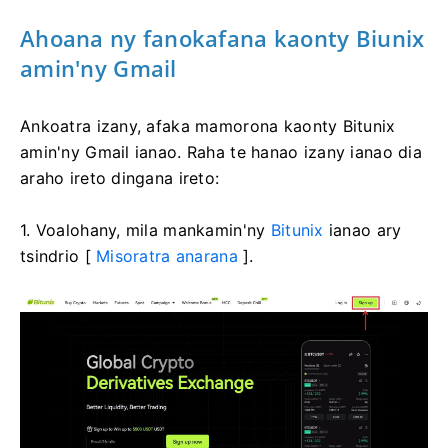
Ahoana ny fanokafana kaonty Biunix
amin'ny Gmail
Ankoatra izany, afaka mamorona kaonty Bitunix
amin'ny Gmail ianao.
Raha te hanao izany ianao dia
araho ireto dingana ireto:
1. Voalohany, mila mankamin'ny
Bitunix
ianao ary
tsindrio [
Misoratra anarana
].