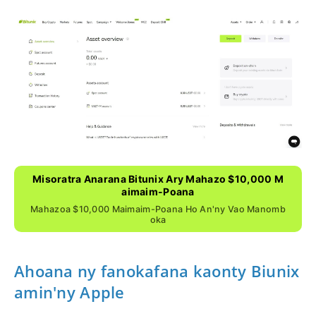
Misoratra Anarana Bitunix Ary Mahazo $10,000 M
Aimaim-Poana
Mahazoa $10,000 Maimaim-Poana Ho An'ny Vao Manomb
Oka
Ahoana ny fanokafana kaonty Biunix
amin'ny Apple