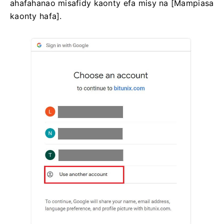
ahafahanao misafidy kaonty efa misy na [Mampiasa
kaonty hafa].