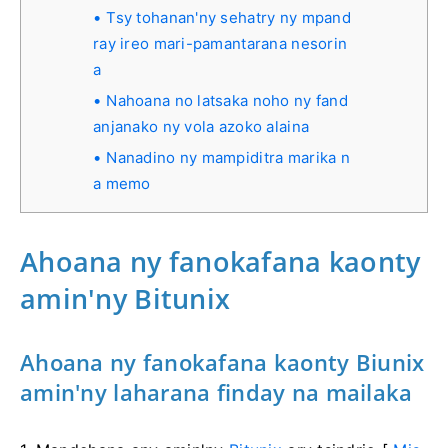
Tsy tohanan'ny sehatry ny mpand
ray ireo mari-pamantarana nesorin
a
Nahoana no latsaka noho ny fand
anjanako ny vola azoko alaina
Nanadino ny mampiditra marika n
a memo
Ahoana ny fanokafana kaonty
amin'ny Bitunix
Ahoana ny fanokafana kaonty Biunix
amin'ny laharana finday na mailaka