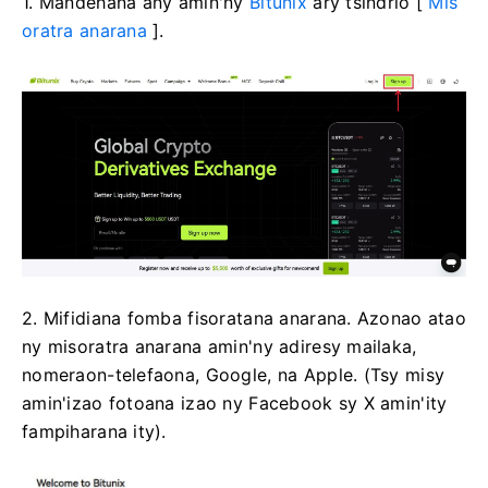
1. Mandehana any amin'ny
Bitunix
ary tsindrio [
Mis
oratra anarana
].
2. Mifidiana fomba fisoratana anarana.
Azonao atao
ny misoratra anarana amin'ny adiresy mailaka,
nomeraon-telefaona, Google, na Apple.
(Tsy misy
amin'izao fotoana izao ny Facebook sy X amin'ity
fampiharana ity).