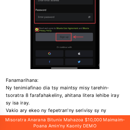
Fanamarihana:
Ny tenimiafinao dia tsy maintsy misy tarehin-
tsoratra 8 farafahakeliny, ahitana litera lehibe iray
sy isa iray.
Vakio ary ekeo ny fepetran'ny serivisy sy ny
politikan'ny tsiambaratelo, ary tsindrio [Misoratra
Misoratra Anarana Bitunix Mahazoa $10,000 Maimaim-
anarana].
Poana Amin'ny Kaonty DEMO