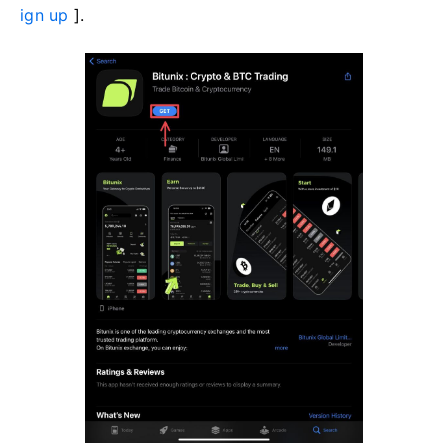
ign up
].