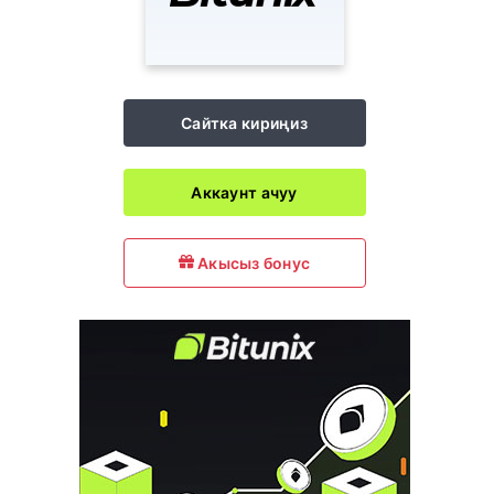
Сайтка кириңиз
Аккаунт ачуу
Акысыз бонус