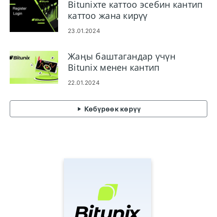
Bitunixте каттоо эсебин кантип
каттоо жана кирүү
23.01.2024
Жаңы баштагандар үчүн
Bitunix менен кантип
соодалашса болот
22.01.2024
Көбүрөөк көрүү