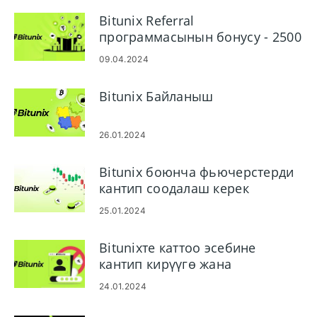
Bitunix Referral
программасынын бонусу - 2500
АКШ доллары табыңыз
09.04.2024
Bitunix Байланыш
26.01.2024
Bitunix боюнча фьючерстерди
кантип соодалаш керек
25.01.2024
Bitunixте каттоо эсебине
кантип кирүүгө жана
текшерүүгө болот
24.01.2024