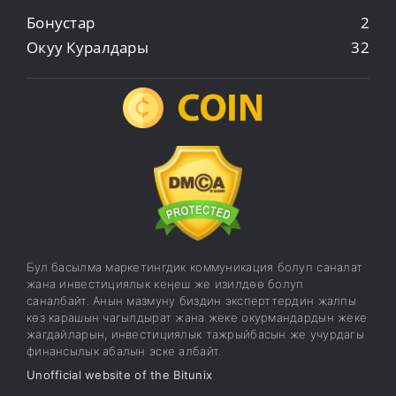
Бонустар
2
Окуу Куралдары
32
Бул басылма маркетингдик коммуникация болуп саналат
жана инвестициялык кеңеш же изилдөө болуп
саналбайт. Анын мазмуну биздин эксперттердин жалпы
көз карашын чагылдырат жана жеке окурмандардын жеке
жагдайларын, инвестициялык тажрыйбасын же учурдагы
финансылык абалын эске албайт.
Unofficial website of the Bitunix