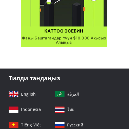
КАТТОО ЭСЕБИН
Жаңы Баштагандар Үчүн $10,000 Акысыз
Алыңыз
Тилди тандаңыз
English
العربيّة
Indonesia
ไทย
Tiếng Việt
Русский