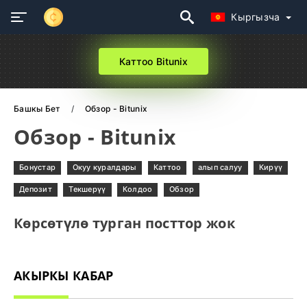
Кыргызча
Каттоо Bitunix
Башкы Бет
Обзор - Bitunix
Обзор - Bitunix
Бонустар
Окуу куралдары
Каттоо
алып салуу
Кирүү
Депозит
Текшерүү
Колдоо
Обзор
Көрсөтүлө турган посттор жок
АКЫРКЫ КАБАР