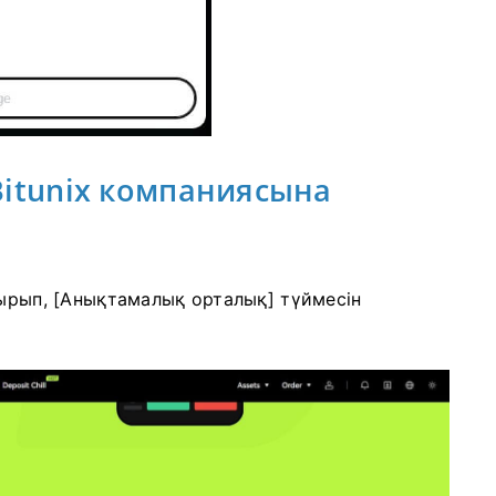
Bitunix компаниясына
дырып, [Анықтамалық орталық] түймесін