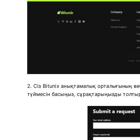
2. Сіз Bitunix анықтамалық орталығының в
түймесін басыңыз, сұрақтарыңызды толтыр