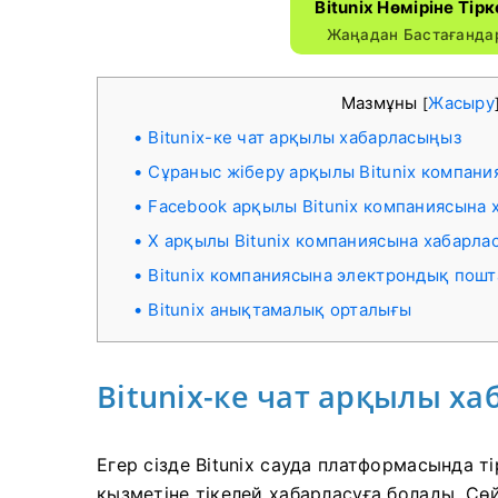
Bitunix Нөміріне Тір
Жаңадан Бастағандар
Мазмұны
Жасыру
[
Bitunix-ке чат арқылы хабарласыңыз
Сұраныс жіберу арқылы Bitunix компан
Facebook арқылы Bitunix компаниясына
X арқылы Bitunix компаниясына хабарла
Bitunix компаниясына электрондық пош
Bitunix анықтамалық орталығы
Bitunix-ке чат арқылы х
Егер сізде Bitunix сауда платформасында т
қызметіне тікелей хабарласуға болады.
Сөй