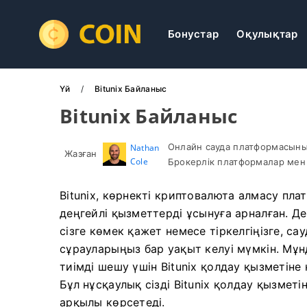
Бонустар
Оқулықтар
Үй
Bitunix Байланыс
Bitunix Байланыс
Онлайн сауда платформасыны
Nathan
Жазған
Cole
Брокерлік платформалар мен 
Bitunix, көрнекті криптовалюта алмасу п
деңгейлі қызметтерді ұсынуға арналған. Д
сізге көмек қажет немесе тіркелгіңізге, с
сұрауларыңыз бар уақыт келуі мүмкін. Мұ
тиімді шешу үшін Bitunix қолдау қызметіне
Бұл нұсқаулық сізді Bitunix қолдау қызмет
арқылы көрсетеді.