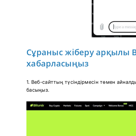
Сұраныс жіберу арқылы 
хабарласыңыз
1. Веб-сайттың түсіндірмесін төмен айнал
басыңыз.