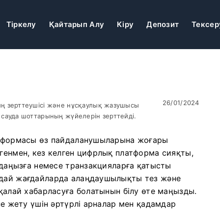
Тіркелу
Қайтарып Алу
Кіру
Депозит
Тексер
26/01/2024
ң зерттеушісі және нұсқаулық жазушысы
сауда шоттарының жүйелерін зерттейді.
латформасы өз пайдаланушыларына жоғары
егенмен, кез келген цифрлық платформа сияқты,
аудаңызға немесе транзакцияларға қатысты
ндай жағдайларда алаңдаушылықты тез және
 қалай хабарласуға болатынын білу өте маңызды.
іне жету үшін әртүрлі арналар мен қадамдар