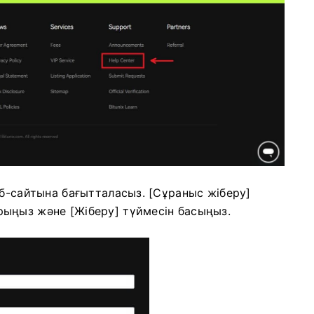
еб-сайтына бағытталасыз.
[Сұраныс жіберу]
ыңыз және [Жіберу] түймесін басыңыз.