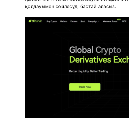
қолдауымен сөйлесуді бастай аласыз.