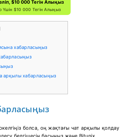
келіп, $10 000 Тегін Алыңыз
 Үшін $10 000 Тегін Алыңыз
]
иясына хабарласыңыз
 хабарласыңыз
сыңыз
та арқылы хабарласыңыз
абарласыңыз
іркелгіңіз болса, оң жақтағы чат арқылы қолдау
лесу белгішесін басыңыз және Bitunix