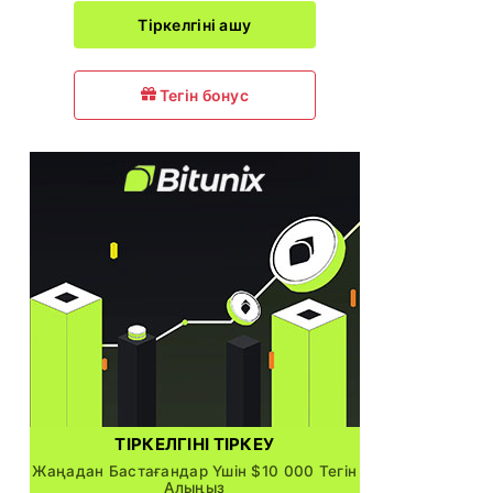
Тіркелгіні ашу
Тегін бонус
ТІРКЕЛГІНІ ТІРКЕУ
Жаңадан Бастағандар Үшін $10 000 Тегін
Алыңыз