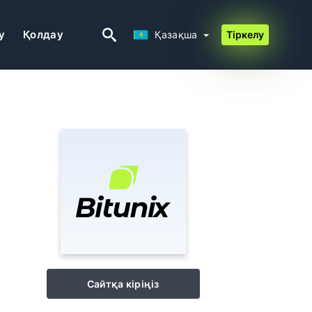
Қазақша
у
Қолдау
Қазақша
Тіркелу
Сайтқа кіріңіз