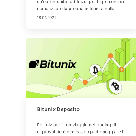
un'opportunità redditizia per le persone di
monetizzare la propria influenza nello
spazio delle criptovalute. Promuovendo
18.01.2024
uno dei principali scambi di criptovaluta al
mondo, gli affiliati possono guadagnare
commissioni per ogni utente che indirizzano
alla piattaforma. Questa guida ti guiderà
attraverso il processo passo dopo passo
per aderire al Programma di affiliazione
Bitunix e sbloccare il potenziale di
ricompense finanziarie.
Bitunix Deposito
Per iniziare il tuo viaggio nel trading di
criptovalute è necessario padroneggiare i