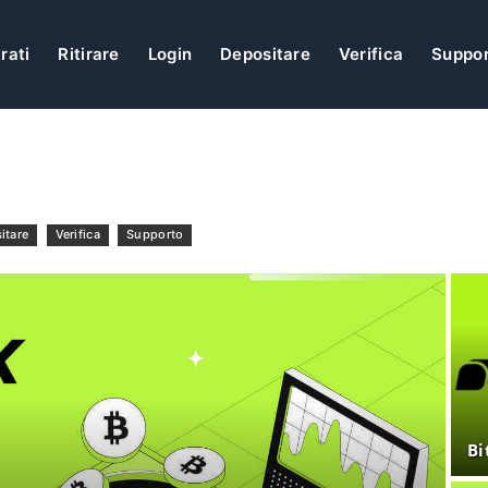
rati
Ritirare
Login
Depositare
Verifica
Suppo
itare
Verifica
Supporto
Bi