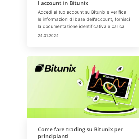
l'account in Bitunix
Accedi al tuo account su Bitunix e verifica
le informazioni di base dell'account, fornisci
la documentazione identificativa e carica
un selfie/ritratto. Assicurati di proteggere il
24.01.2024
tuo account Bitunix: mentre noi facciamo di
tutto per mantenere il tuo account sicuro,
tu hai anche il potere di aumentare la
sicurezza del tuo account Bitunix.
Come fare trading su Bitunix per
principianti