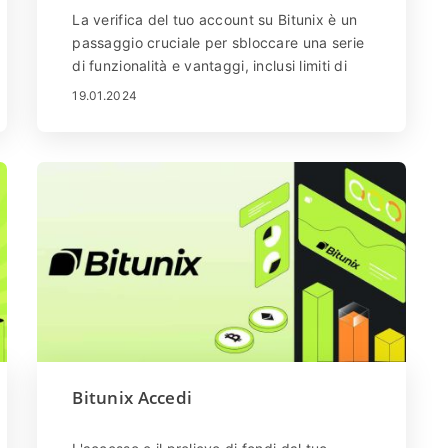
La verifica del tuo account su Bitunix è un
passaggio cruciale per sbloccare una serie
di funzionalità e vantaggi, inclusi limiti di
prelievo più elevati e maggiore sicurezza.
19.01.2024
In questa guida ti guideremo attraverso il
processo di verifica del tuo account sulla
piattaforma di scambio di criptovaluta
Bitunix.
Bitunix Accedi