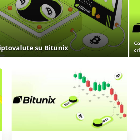
Co
iptovalute su Bitunix
cr