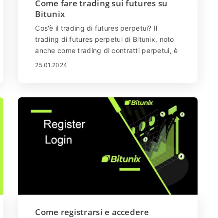
Come fare trading sui futures su
Bitunix
Cos'è il trading di futures perpetui? Il
trading di futures perpetui di Bitunix, noto
anche come trading di contratti perpetui, è
un prodotto di trading di derivati ​​su
25.01.2024
cripto...
Come registrarsi e accedere