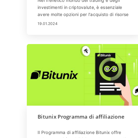
Nel frenetico mondo del trading e degli
investimenti in criptovalute, è essenziale
avere molte opzioni per l'acquisto di risorse
digitali. Bitunix, uno dei principali scambi di
19.01.2024
criptovalute, offre agli utenti numerosi modi
per acquistare criptovalute. In questa
guida dettagliata ti mostreremo i diversi
modi in cui puoi acquistare criptovalute su
Bitunix, evidenziando quanto sia versatile e
facile da usare la piattaforma.
Bitunix Programma di affiliazione
Il Programma di affiliazione Bitunix offre