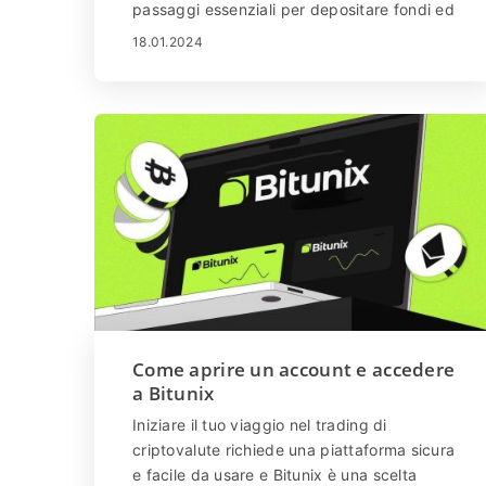
passaggi essenziali per depositare fondi ed
eseguire operazioni in modo efficace.
18.01.2024
Bitunix, una piattaforma acclamata a livello
mondiale, offre un'interfaccia intuitiva sia
per i principianti che per i trader esperti.
Questa guida completa è progettata per
guidare i principianti attraverso il processo
di deposito di fondi e di partecipazione al
trading di criptovalute su Bitunix.
Come aprire un account e accedere
a Bitunix
Iniziare il tuo viaggio nel trading di
criptovalute richiede una piattaforma sicura
e facile da usare e Bitunix è una scelta