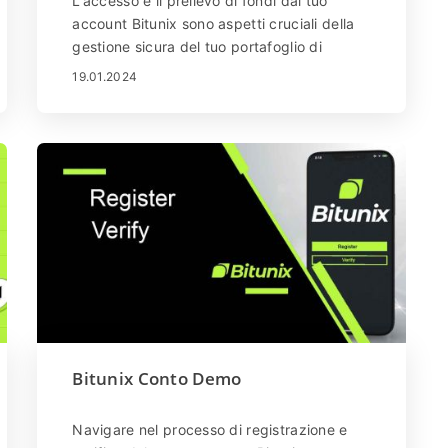
L'accesso e il prelievo di fondi dal tuo
account Bitunix sono aspetti cruciali della
gestione sicura del tuo portafoglio di
criptovalute. Questa guida ti guiderà
19.01.2024
attraverso il processo di accesso e di
prelievo su Bitunix, garantendo
un'esperienza sicura ed efficiente.
Bitunix Conto Demo
Navigare nel processo di registrazione e