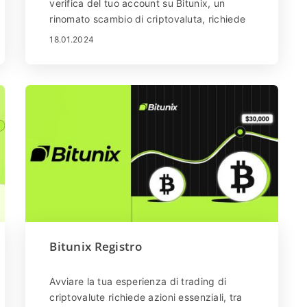
verifica del tuo account su Bitunix, un
rinomato scambio di criptovaluta, richiede
un'attenta attenzione ai dettagli. Questa
18.01.2024
guida completa mira a fornirti una
procedura dettagliata, garantendo
un'esperienza fluida e sicura.
Bitunix Registro
Avviare la tua esperienza di trading di
criptovalute richiede azioni essenziali, tra