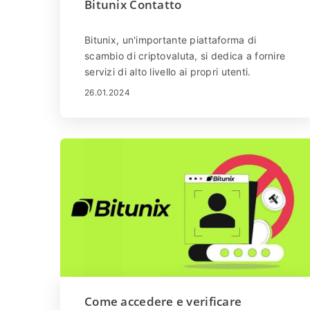
Bitunix Contatto
Bitunix, un'importante piattaforma di
scambio di criptovaluta, si dedica a fornire
servizi di alto livello ai propri utenti.
Tuttavia, come con qualsiasi piattaforma
26.01.2024
digitale, potrebbe arrivare un momento in
cui hai bisogno di assistenza o hai
domande relative al tuo account, al trading
o alle transazioni. In questi casi, è
essenziale sapere come contattare il
supporto Bitunix per una risoluzione rapida
ed efficiente dei tuoi dubbi. Questa guida ti
guiderà attraverso i vari canali e passaggi
per raggiungere il supporto Bitunix.
Come accedere e verificare