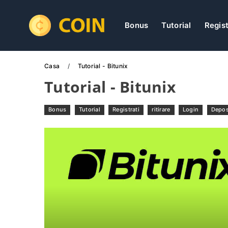
Bonus
Tutorial
Regist
Casa
Tutorial - Bitunix
Tutorial - Bitunix
Bonus
Tutorial
Registrati
ritirare
Login
Depos