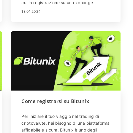
cui la registrazione su un exchange
affidabile e la gestione efficace dei tuoi
18.01.2024
fondi. Bitunix, una piattaforma importante
nel settore, garantisce un processo fluido
sia per la registrazione che per i prelievi
sicuri di fondi. Questa guida dettagliata ti
guiderà attraverso le fasi di registrazione
su Bitunix e di prelievo di fondi in
sicurezza.
Come registrarsi su Bitunix
Per iniziare il tuo viaggio nel trading di
criptovalute, hai bisogno di una piattaforma
affidabile e sicura. Bitunix è uno degli