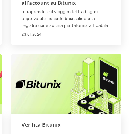
all'account su Bitunix
Intraprendere il viaggio del trading di
criptovalute richiede basi solide e la
registrazione su una piattaforma affidabile
è il primo passo. Bitunix, leader globale
23.01.2024
nello spazio degli scambi di criptovalute,
offre un'interfaccia user-friendly per i
trader di tutti i livelli. Questa guida ti
guiderà meticolosamente attraverso il
processo di registrazione e accesso al tuo
account Bitunix.
Verifica Bitunix