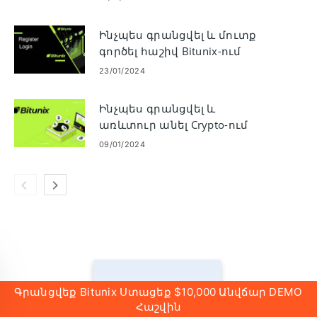
Ինչպես գրանցվել և մուտք
գործել հաշիվ Bitunix-ում
23/01/2024
Ինչպես գրանցվել և
առևտուր անել Crypto-ում
Bitunix-ում
09/01/2024
Գրանցվեք Bitunix Ստացեք $10,000 Անվճար DEMO
Հաշվին