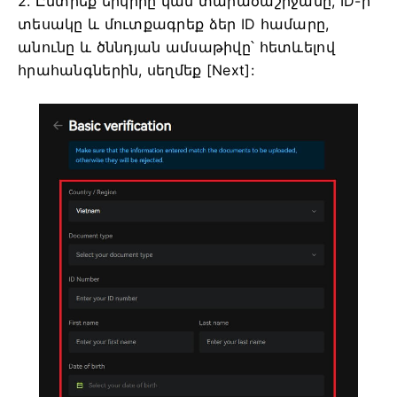
2. Ընտրեք երկիրը կամ տարածաշրջանը, ID-ի
տեսակը և մուտքագրեք ձեր ID համարը,
անունը և ծննդյան ամսաթիվը՝ հետևելով
հրահանգներին, սեղմեք [Next]: