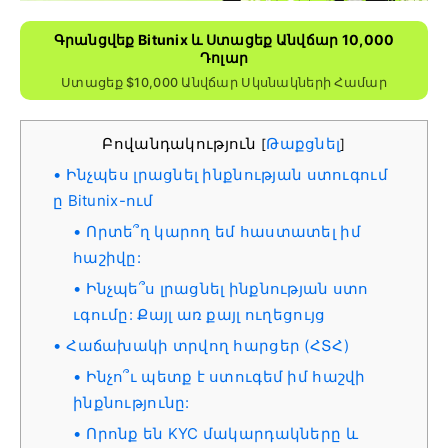
Գրանցվեք Bitunix ԵՒ Ստացեք Անվճար 10,000
Դոլար
Ստացեք $10,000 Անվճար Սկսնակների Համար
Բովանդակություն
Թաքցնել
[
]
Ինչպես լրացնել ինքնության ստուգում
ը Bitunix-ում
Որտե՞ղ կարող եմ հաստատել իմ
հաշիվը:
Ինչպե՞ս լրացնել ինքնության ստո
ւգումը: Քայլ առ քայլ ուղեցույց
Հաճախակի տրվող հարցեր (ՀՏՀ)
Ինչո՞ւ պետք է ստուգեմ իմ հաշվի
ինքնությունը:
Որոնք են KYC մակարդակները և