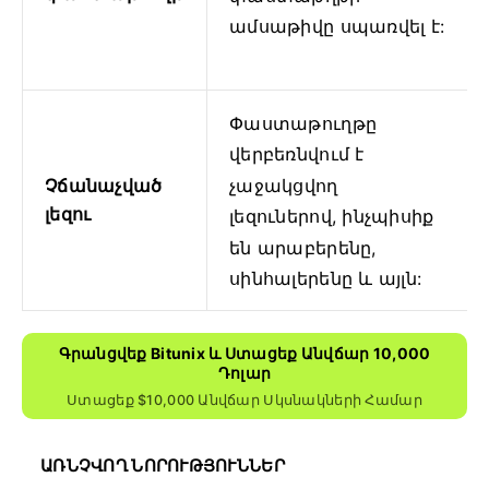
ամսաթիվը սպառվել է:
Փաստաթուղթը
վերբեռնվում է
Չճանաչված
չաջակցվող
լեզու
լեզուներով, ինչպիսիք
են արաբերենը,
սինհալերենը և այլն:
Գրանցվեք Bitunix ԵՒ Ստացեք Անվճար 10,000
Դոլար
Ստացեք $10,000 Անվճար Սկսնակների Համար
ԱՌՆՉՎՈՂ ՆՈՐՈՒԹՅՈՒՆՆԵՐ