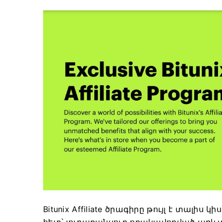
Bitunix Affiliate ծրագիրը թույլ է տալիս
հետ՝ յուրաքանչյուր որակավորված առև