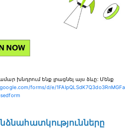
ամար խնդրում ենք լրացնել այս ձևը:
Մենք
s.google.com/forms/d/e/1FAIpQLSdK7Q3do3RnMGFa
sedform
նձնահատկությունները