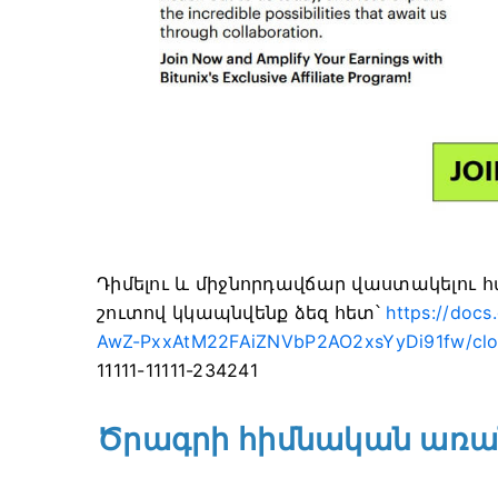
Դիմելու և միջնորդավճար վաստակելու հ
շուտով կկապնվենք ձեզ հետ՝
https://doc
AwZ-PxxAtM22FAiZNVbP2AO2xsYyDi91fw/clo
11111-11111-234241
Ծրագրի հիմնական առա