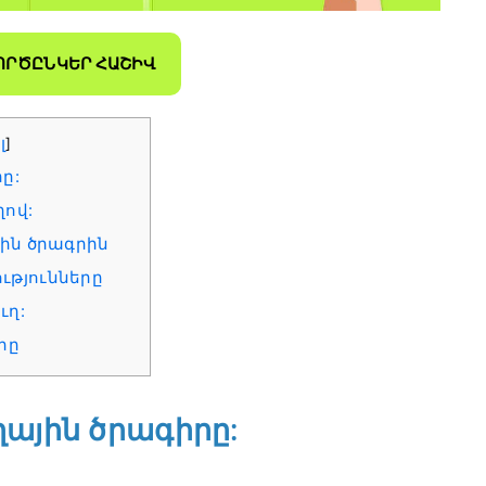
ՈՐԾԸՆԿԵՐ ՀԱՇԻՎ
լ
]
րը:
ղով:
յին ծրագրին
թյունները
ւղ:
րը
ւղային ծրագիրը: