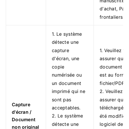
manuscrite, 
d'achat, Pas
frontaliers
1. Le système
détecte une
capture
1. Veuillez v
d'écran, une
assurer que 
copie
document té
numérisée ou
est au forma
un document
fichier/PDF o
imprimé qui ne
2. Veuillez v
sont pas
assurer que 
Capture
acceptables.
téléchargée 
d'écran /
2. Le système
été modifiée
Document
détecte une
logiciel de t
non original