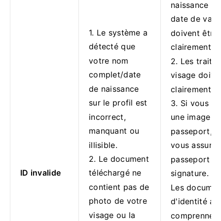
naissance et
date de valid
1. Le système a
doivent être
détecté que
clairement et 
votre nom
2. Les traits
complet/date
visage doive
de naissance
clairement af
sur le profil est
3. Si vous t
incorrect,
une image d
manquant ou
passeport, ve
illisible.
vous assurer
2. Le document
passeport po
ID invalide
téléchargé ne
signature.
contient pas de
Les documen
photo de votre
d'identité a
visage ou la
comprennent