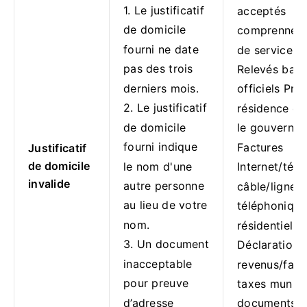
1. Le justificatif
acceptés
de domicile
comprennent
fourni ne date
de services 
pas des trois
Relevés banc
derniers mois.
officiels Pre
2. Le justificatif
résidence dé
de domicile
le gouverne
fourni indique
Factures
Justificatif
de domicile
le nom d'une
Internet/télé
invalide
autre personne
câble/ligne
au lieu de votre
téléphonique
nom.
résidentielle
3. Un document
Déclarations
inacceptable
revenus/fact
pour preuve
taxes munici
d’adresse
documents d