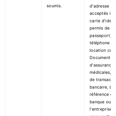
soumis.
d'adresse no
acceptés inc
carte d'ident
permis de co
passeport, r
téléphone po
location cont
Document
d'assurance,
médicales, B
de transacti
bancaire, Let
référence de
banque ou d
l'entreprise,