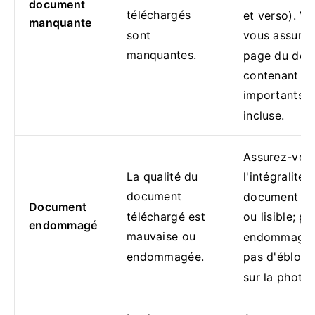
document
téléchargés
et verso).
Ve
manquante
sont
vous assurer
manquantes.
page du doc
contenant les
importants e
incluse.
Assurez-vou
La qualité du
l'intégralité 
document
document est
Document
téléchargé est
ou lisible;
pa
endommagé
mauvaise ou
endommagé et
endommagée.
pas d'ébloui
sur la photo.