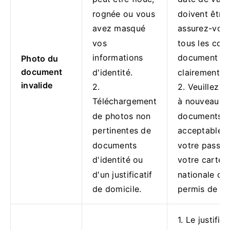
rognée ou vous
doivent être l
avez masqué
assurez-vou
vos
tous les coin
informations
document so
Photo du
document
d'identité.
clairement in
invalide
2.
2. Veuillez t
Téléchargement
à nouveau to
de photos non
documents d'
pertinentes de
acceptables 
documents
votre passep
d'identité ou
votre carte d
d'un justificatif
nationale ou
de domicile.
permis de co
1. Le justific