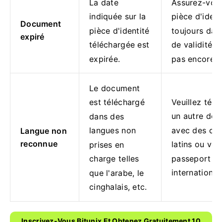
La date
Assurez-vous
indiquée sur la
pièce d'ident
Document
pièce d'identité
toujours dan
expiré
téléchargée est
de validité et
expirée.
pas encore e
Le document
Veuillez télé
est téléchargé
un autre do
dans des
avec des car
langues non
Langue non
reconnue
latins ou vot
prises en
passeport
charge telles
international.
que l'arabe, le
cinghalais, etc.
Inscrivez-Vous Bitunix Et Obtenez Gratuitement 10