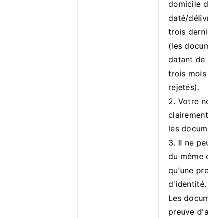
domicile doit
daté/délivré 
trois dernier
(les docume
datant de pl
trois mois se
rejetés).
2. Votre nom
clairement i
les document
3. Il ne peut 
du même do
qu'une preu
d'identité.
Les documen
preuve d'adr