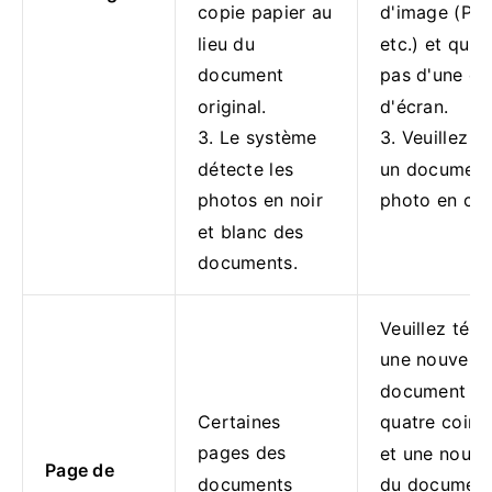
copie papier au
d'image (Ph
lieu du
etc.) et qu'il
document
pas d'une ca
original.
d'écran.
3. Le système
3. Veuillez t
détecte les
un document
photos en noir
photo en cou
et blanc des
documents.
Veuillez télé
une nouvelle
document av
Certaines
quatre coins 
pages des
et une nouve
Page de
documents
du document