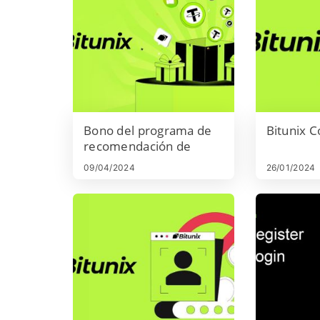
Bono del programa de
Bitunix C
recomendación de
Bitunix: gane 2500 USD
09/04/2024
26/01/2024