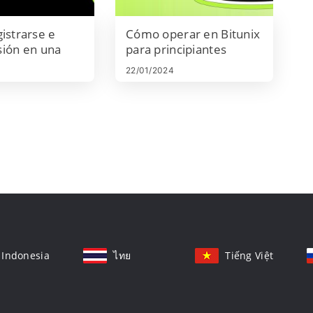
istrarse e
Cómo operar en Bitunix
esión en una
para principiantes
 Bitunix
22/01/2024
Indonesia
ไทย
Tiếng Việt