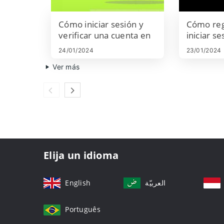
Cómo iniciar sesión y
Cómo reg
verificar una cuenta en
iniciar s
Bitunix
cuenta en
24/01/2024
23/01/2024
Ver más
Elija un idioma
English
العربيّة
Português