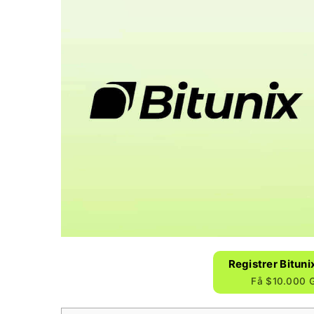
Registrer Bituni
Få $10.000 G