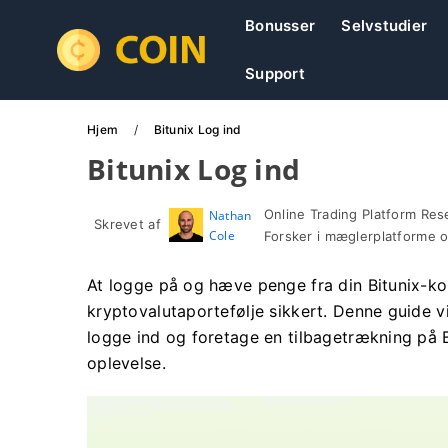
Bonusser
Selvstudier
Support
Hjem
Bitunix Log ind
Bitunix Log ind
Online Trading Platform Res
Nathan
Skrevet af
Cole
Forsker i mæglerplatforme 
At logge på og hæve penge fra din Bitunix-ko
kryptovalutaportefølje sikkert. Denne guide 
logge ind og foretage en tilbagetrækning på Bi
oplevelse.