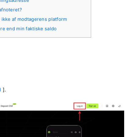
alingsadresse
afnoteret?
 ikke af modtagerens platform
re end min faktiske saldo
d
].