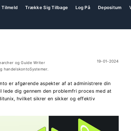
Tilmeld
Trække Sig Tilbage
Log På
Depositum
19-01-2024
earcher og Guide Writer
og handelskontoSystemer.
nto er afgørende aspekter af at administrere din
vil lede dig gennem den problemfri proces med at
tunix, hvilket sikrer en sikker og effektiv