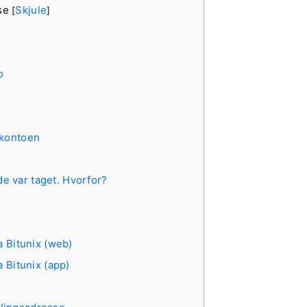
lse
Skjule
[
]
o
-kontoen
de var taget. Hvorfor?
a Bitunix (web)
a Bitunix (app)