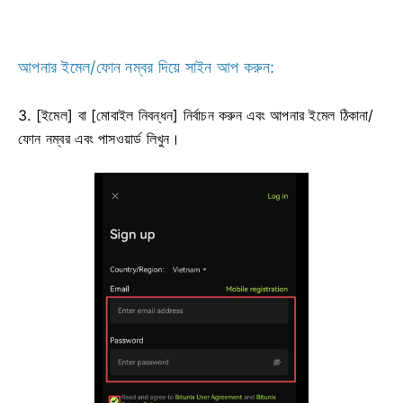
আপনার ইমেল/ফোন নম্বর দিয়ে সাইন আপ করুন:
3. [ইমেল] বা [মোবাইল নিবন্ধন] নির্বাচন করুন এবং আপনার ইমেল ঠিকানা/
ফোন নম্বর এবং পাসওয়ার্ড লিখুন।