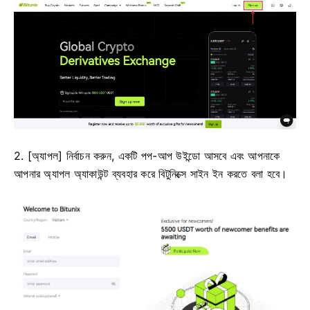
2. [অ্যাপল] নির্বাচন করুন, একটি পপ-আপ উইন্ডো আসবে এবং আপনাকে
আপনার অ্যাপল অ্যাকাউন্ট ব্যবহার করে বিটুনিক্সে সাইন ইন করতে বলা হবে।