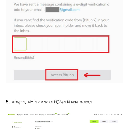
5. অভিনন্দন, আপনি সফলভাবে বিটুনিক্সে নিবন্ধন করেছেন৷