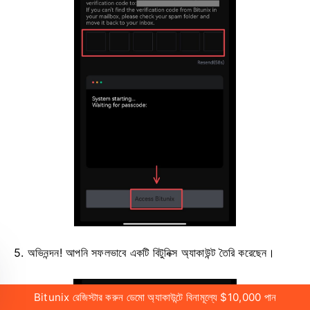
5. অভিনন্দন!
আপনি সফলভাবে একটি বিটুনিক্স অ্যাকাউন্ট তৈরি করেছেন।
Bitunix রেজিস্টার করুন ডেমো অ্যাকাউন্টে বিনামূল্যে $10,000 পান