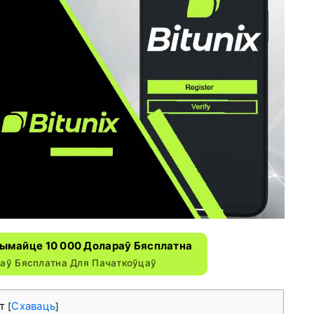
трымайце 10 000 Долараў Бясплатна
аў Бясплатна Для Пачаткоўцаў
ст
Схаваць
[
]