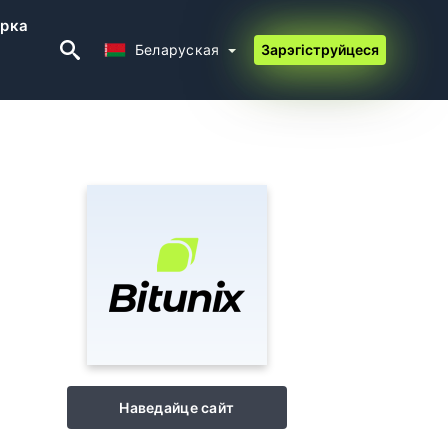
рка
Беларуская
Беларуская
Зарэгіструйцеся
Наведайце сайт