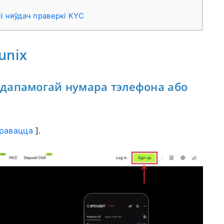
 няўдач праверкі KYC
unix
 з дапамогай нумара тэлефона або
травацца
].