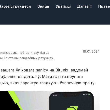
Зарэгіструйцеся
Зняць
Увайсці
Дэпазіт
Праве
18.01.2024
латформы і аўтар кіраўніцтва
ы і сістэмы гандлёвых рахункаў.
вашага ўліковага запісу на Bitunix, вядомай
аўлення да дэталяў. Мэта гэтага поўнага
цыю, якая гарантуе гладкую і бяспечную працу.