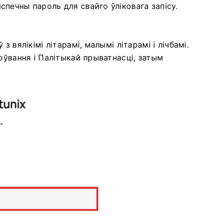
печны пароль для свайго ўліковага запісу.
 вялікімі літарамі, малымі літарамі і лічбамі.
оўвання і Палітыкай прыватнасці, затым