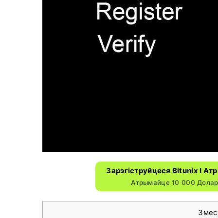
Зарэгіструйцеся Bitunix І А
Атрымайце 10 000 Долар
Зме