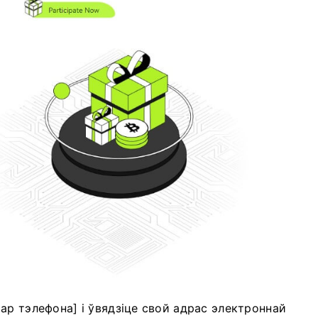
ар тэлефона] і ўвядзіце свой адрас электроннай