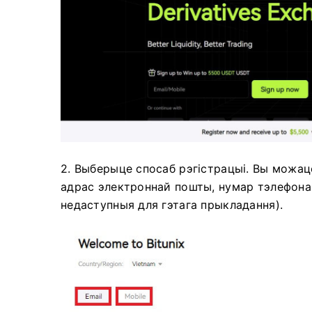
2. Выберыце спосаб рэгістрацыі.
Вы можаце
адрас электроннай пошты, нумар тэлефона,
недаступныя для гэтага прыкладання).