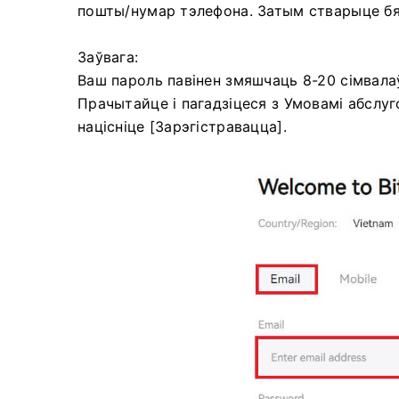
пошты/нумар тэлефона.
Затым стварыце бяс
Заўвага:
Ваш пароль павінен змяшчаць 8-20 сімвалаў з
Прачытайце і пагадзіцеся з Умовамі абслуг
націсніце [Зарэгістравацца].