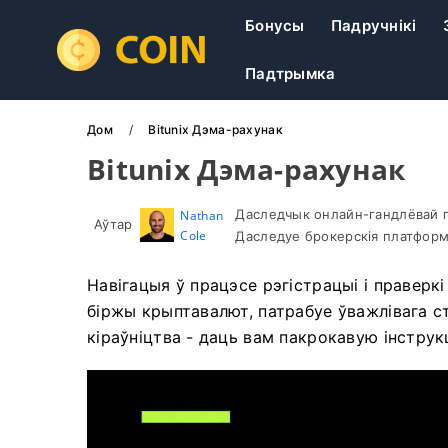
Бонусы
Падручнікі
Падтрымка
Дом
Bitunix Дэма-рахунак
Bitunix Дэма-рахунак
Даследчык онлайн-гандлёвай п
Nathan
Аўтар
Cole
Даследуе брокерскія платформ
Навігацыя ў працэсе рэгістрацыі і праверкі 
біржы крыптавалют, патрабуе ўважлівага ст
кіраўніцтва - даць вам пакрокавую інструк