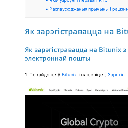
Якія ўзроўні і перавагі KYC
Распаўсюджаныя прычыны і рашэнні
Як зарэгістравацца на Bit
Як зарэгістравацца на Bitunix
электроннай пошты
1. Перайдзіце ў
Bitunix
і націсніце [
Зарэгіс