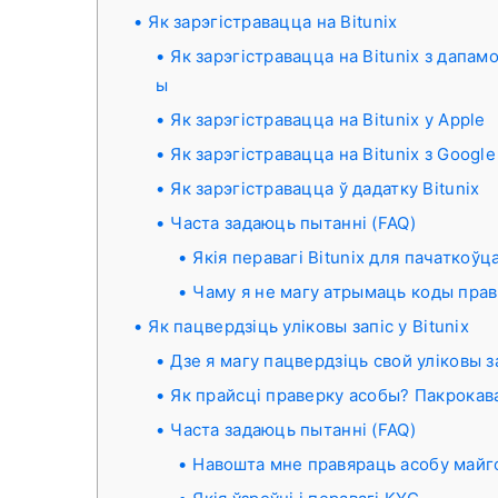
Як зарэгістравацца на Bitunix
Як зарэгістравацца на Bitunix з дапа
ы
Як зарэгістравацца на Bitunix у Apple
Як зарэгістравацца на Bitunix з Google
Як зарэгістравацца ў дадатку Bitunix
Часта задаюць пытанні (FAQ)
Якія перавагі Bitunix для пачаткоўц
Чаму я не магу атрымаць коды пра
Як пацвердзіць уліковы запіс у Bitunix
Дзе я магу пацвердзіць свой уліковы з
Як прайсці праверку асобы? Пакрокав
Часта задаюць пытанні (FAQ)
Навошта мне правяраць асобу майго