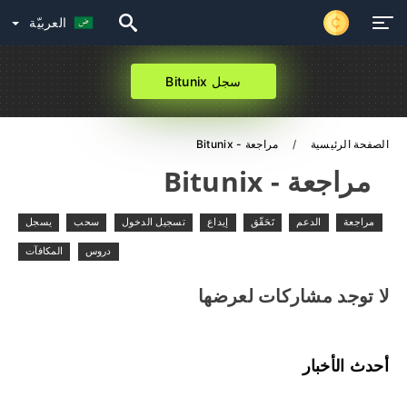
العربيّة
سجل Bitunix
الصفحة الرئيسية
مراجعة - Bitunix
مراجعة - Bitunix
مراجعة
الدعم
تَحَقّق
إيداع
تسجيل الدخول
سحب
يسجل
دروس
المكافآت
لا توجد مشاركات لعرضها
أحدث الأخبار